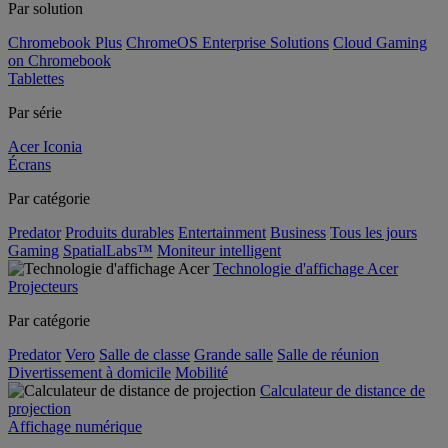
Par solution
Chromebook Plus
ChromeOS Enterprise Solutions
Cloud Gaming
on Chromebook
Tablettes
Par série
Acer Iconia
Écrans
Par catégorie
Predator
Produits durables
Entertainment
Business
Tous les jours
Gaming
SpatialLabs™
Moniteur intelligent
Technologie d'affichage Acer
Projecteurs
Par catégorie
Predator
Vero
Salle de classe
Grande salle
Salle de réunion
Divertissement à domicile
Mobilité
Calculateur de distance de
projection
Affichage numérique