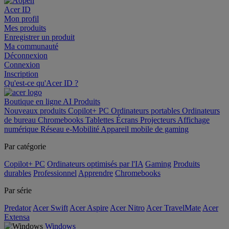
Acer ID
Mon profil
Mes produits
Enregistrer un produit
Ma communauté
Déconnexion
Connexion
Inscription
Qu'est-ce qu'Acer ID ?
Boutique en ligne
AI
Produits
Nouveaux produits
Copilot+ PC
Ordinateurs portables
Ordinateurs
de bureau
Chromebooks
Tablettes
Écrans
Projecteurs
Affichage
numérique
Réseau
e-Mobilité
Appareil mobile de gaming
Par catégorie
Copilot+ PC
Ordinateurs optimisés par l'IA
Gaming
Produits
durables
Professionnel
Apprendre
Chromebooks
Par série
Predator
Acer Swift
Acer Aspire
Acer Nitro
Acer TravelMate
Acer
Extensa
Windows