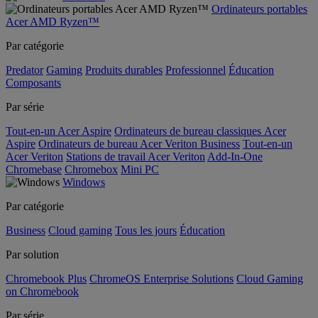
Ordinateurs portables
Acer AMD Ryzen™
Par catégorie
Predator
Gaming
Produits durables
Professionnel
Éducation
Composants
Par série
Tout-en-un Acer Aspire
Ordinateurs de bureau classiques Acer
Aspire
Ordinateurs de bureau Acer Veriton Business
Tout-en-un
Acer Veriton
Stations de travail Acer Veriton
Add-In-One
Chromebase
Chromebox
Mini PC
Windows
Par catégorie
Business
Cloud gaming
Tous les jours
Éducation
Par solution
Chromebook Plus
ChromeOS Enterprise Solutions
Cloud Gaming
on Chromebook
Par série