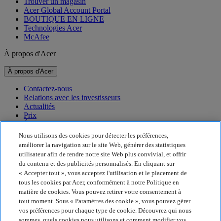
Trouver un magasin
Acer Global Account Portal
BOUTIQUE EN LIGNE
Technologies Acer
McAfee
À propos d'Acer
À propos d'Acer
Contactez-nous
Relations avec les investisseurs
Actualités
Prix
Événements
Nous utilisons des cookies pour détecter les préférences,
Développement durable
améliorer la navigation sur le site Web, générer des statistiques
utilisateur afin de rendre notre site Web plus convivial, et offrir
Développement durable
du contenu et des publicités personnalisés. En cliquant sur
« Accepter tout », vous acceptez l'utilisation et le placement de
Responsabilité sociale de l'entreprise
tous les cookies par Acer, conformément à notre Politique en
Empreinte carbone du produit
matière de cookies. Vous pouvez retirer votre consentement à
Project Humanity
tout moment. Sous « Paramètres des cookie », vous pouvez gérer
Earthion
vos préférences pour chaque type de cookie. Découvrez qui nous
Politique de confidentialité
sommes, quels cookies nous utilisons et comment modifier vos