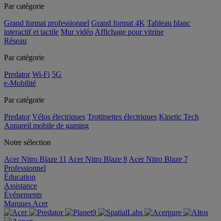
Par catégorie
Grand format professionnel
Grand format 4K
Tableau blanc
interactif et tactile
Mur vidéo
Affichage pour vitrine
Réseau
Par catégorie
Predator
Wi-Fi
5G
e-Mobilité
Par catégorie
Predator
Vélos électriques
Trottinettes électriques
Kinetic Tech
Appareil mobile de gaming
Notre sélection
Acer Nitro Blaze 11
Acer Nitro Blaze 8
Acer Nitro Blaze 7
Professionnel
Éducation
Assistance
Événements
Marques Acer