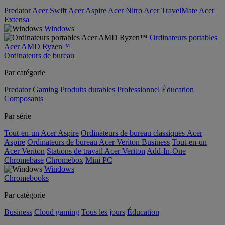
Predator
Acer Swift
Acer Aspire
Acer Nitro
Acer TravelMate
Acer
Extensa
Windows
Ordinateurs portables
Acer AMD Ryzen™
Ordinateurs de bureau
Par catégorie
Predator
Gaming
Produits durables
Professionnel
Éducation
Composants
Par série
Tout-en-un Acer Aspire
Ordinateurs de bureau classiques Acer
Aspire
Ordinateurs de bureau Acer Veriton Business
Tout-en-un
Acer Veriton
Stations de travail Acer Veriton
Add-In-One
Chromebase
Chromebox
Mini PC
Windows
Chromebooks
Par catégorie
Business
Cloud gaming
Tous les jours
Éducation