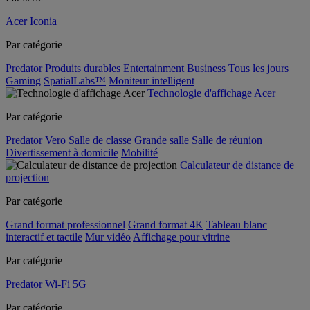
Acer Iconia
Par catégorie
Predator
Produits durables
Entertainment
Business
Tous les jours
Gaming
SpatialLabs™
Moniteur intelligent
Technologie d'affichage Acer
Par catégorie
Predator
Vero
Salle de classe
Grande salle
Salle de réunion
Divertissement à domicile
Mobilité
Calculateur de distance de
projection
Par catégorie
Grand format professionnel
Grand format 4K
Tableau blanc
interactif et tactile
Mur vidéo
Affichage pour vitrine
Par catégorie
Predator
Wi-Fi
5G
Par catégorie