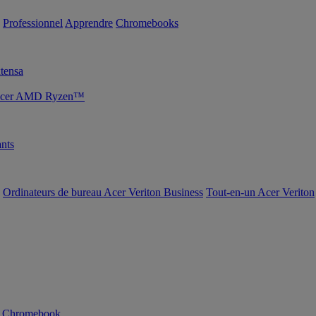
Professionnel
Apprendre
Chromebooks
tensa
s Acer AMD Ryzen™
nts
Ordinateurs de bureau Acer Veriton Business
Tout-en-un Acer Veriton
n Chromebook