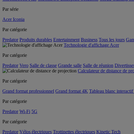
Par série
Acer Iconia
Par catégorie
Predator
Produits durables
Entertainment
Business
Tous les jours
Gam
Technologie d'affichage Acer
Par catégorie
Predator
Vero
Salle de classe
Grande salle
Salle de réunion
Divertiss
Calculateur de distance de pr
Par catégorie
Grand format professionnel
Grand format 4K
Tableau blanc interactif 
Par catégorie
Predator
Wi-Fi
5G
Par catégorie
Predator
Vélos électriques
Trottinettes électriques
Kinetic Tech