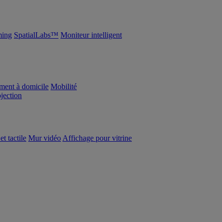
ing
SpatialLabs™
Moniteur intelligent
ement à domicile
Mobilité
ojection
et tactile
Mur vidéo
Affichage pour vitrine