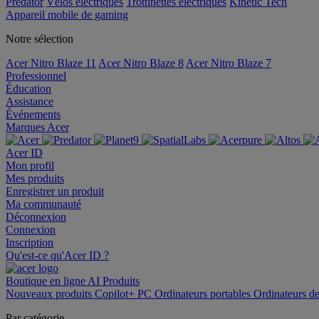
Predator
Vélos électriques
Trottinettes électriques
Kinetic Tech
Appareil mobile de gaming
Notre sélection
Acer Nitro Blaze 11
Acer Nitro Blaze 8
Acer Nitro Blaze 7
Professionnel
Éducation
Assistance
Événements
Marques Acer
Acer ID
Mon profil
Mes produits
Enregistrer un produit
Ma communauté
Déconnexion
Connexion
Inscription
Qu'est-ce qu'Acer ID ?
Boutique en ligne
AI
Produits
Nouveaux produits
Copilot+ PC
Ordinateurs portables
Ordinateurs d
Par catégorie