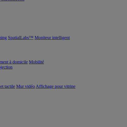
ing
SpatialLabs™
Moniteur intelligent
ement à domicile
Mobilité
ojection
et tactile
Mur vidéo
Affichage pour vitrine