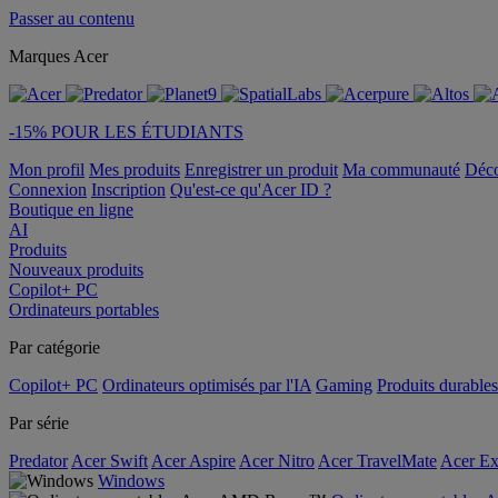
Passer au contenu
Marques Acer
-15% POUR LES ÉTUDIANTS
Mon profil
Mes produits
Enregistrer un produit
Ma communauté
Déc
Connexion
Inscription
Qu'est-ce qu'Acer ID ?
Boutique en ligne
AI
Produits
Nouveaux produits
Copilot+ PC
Ordinateurs portables
Par catégorie
Copilot+ PC
Ordinateurs optimisés par l'IA
Gaming
Produits durables
Par série
Predator
Acer Swift
Acer Aspire
Acer Nitro
Acer TravelMate
Acer Ex
Windows