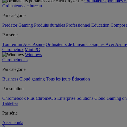
Ordinateurs portable
Ordinateurs de bureau
Par catégorie
Predator
Gaming
Produits durables
Professionnel
Éducation
Composa
Par série
Tout-en-un Acer Aspire
Ordinateurs de bureau classiques Acer Aspire
Chromebox
Mini PC
Windows
Chromebooks
Par catégorie
Business
Cloud gaming
Tous les jours
Éducation
Par solution
Chromebook Plus
ChromeOS Enterprise Solutions
Cloud Gaming o
Tablettes
Par série
Acer Iconia