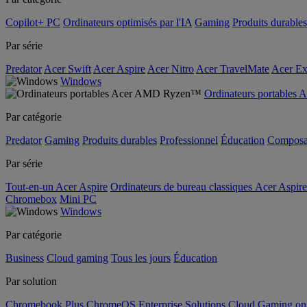
Copilot+ PC
Ordinateurs optimisés par l'IA
Gaming
Produits durables
Par série
Predator
Acer Swift
Acer Aspire
Acer Nitro
Acer TravelMate
Acer Ex
Windows
Ordinateurs portable
Par catégorie
Predator
Gaming
Produits durables
Professionnel
Éducation
Composa
Par série
Tout-en-un Acer Aspire
Ordinateurs de bureau classiques Acer Aspire
Chromebox
Mini PC
Windows
Par catégorie
Business
Cloud gaming
Tous les jours
Éducation
Par solution
Chromebook Plus
ChromeOS Enterprise Solutions
Cloud Gaming o