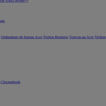
s Acer AMD Ryzen™
nts
Ordinateurs de bureau Acer Veriton Business
Tout-en-un Acer Veriton
n Chromebook