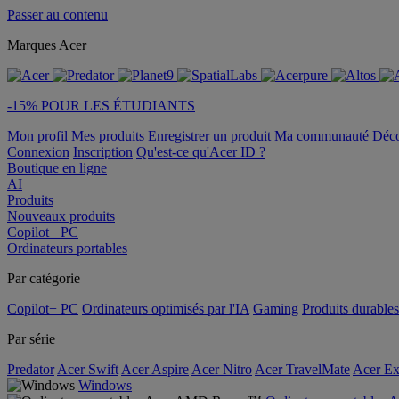
Passer au contenu
Marques Acer
-15% POUR LES ÉTUDIANTS
Mon profil
Mes produits
Enregistrer un produit
Ma communauté
Déc
Connexion
Inscription
Qu'est-ce qu'Acer ID ?
Boutique en ligne
AI
Produits
Nouveaux produits
Copilot+ PC
Ordinateurs portables
Par catégorie
Copilot+ PC
Ordinateurs optimisés par l'IA
Gaming
Produits durables
Par série
Predator
Acer Swift
Acer Aspire
Acer Nitro
Acer TravelMate
Acer Ex
Windows