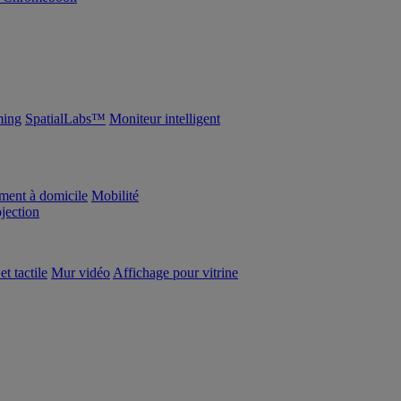
ing
SpatialLabs™
Moniteur intelligent
ement à domicile
Mobilité
ojection
et tactile
Mur vidéo
Affichage pour vitrine