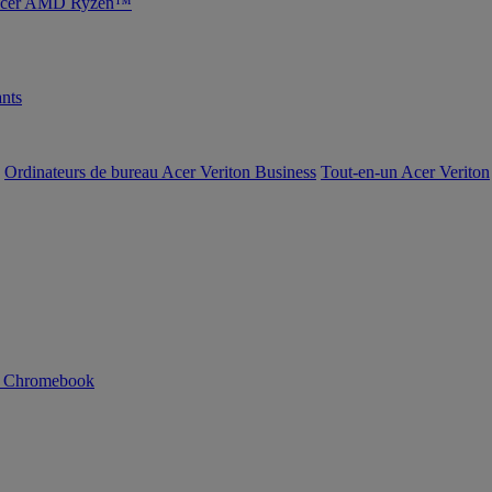
s Acer AMD Ryzen™
nts
Ordinateurs de bureau Acer Veriton Business
Tout-en-un Acer Veriton
n Chromebook