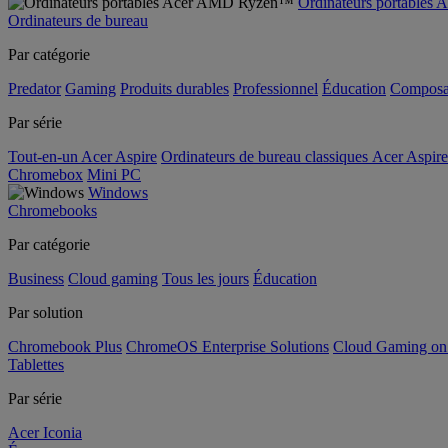
Ordinateurs portable
Ordinateurs de bureau
Par catégorie
Predator
Gaming
Produits durables
Professionnel
Éducation
Composa
Par série
Tout-en-un Acer Aspire
Ordinateurs de bureau classiques Acer Aspire
Chromebox
Mini PC
Windows
Chromebooks
Par catégorie
Business
Cloud gaming
Tous les jours
Éducation
Par solution
Chromebook Plus
ChromeOS Enterprise Solutions
Cloud Gaming o
Tablettes
Par série
Acer Iconia