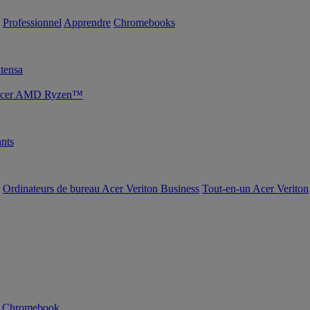
Professionnel
Apprendre
Chromebooks
tensa
s Acer AMD Ryzen™
nts
Ordinateurs de bureau Acer Veriton Business
Tout-en-un Acer Veriton
n Chromebook