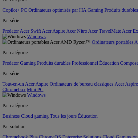
Copilot+ PC
Ordinateurs optimisés par l'IA
Gaming
Produits durables
Par série
Predator
Acer Swift
Acer Aspire
Acer Nitro
Acer TravelMate
Acer Ex
Windows
Ordinateurs portable
Par catégorie
Predator
Gaming
Produits durables
Professionnel
Éducation
Composa
Par série
Tout-en-un Acer Aspire
Ordinateurs de bureau classiques Acer Aspire
Chromebox
Mini PC
Windows
Par catégorie
Business
Cloud gaming
Tous les jours
Éducation
Par solution
Chromebook Plus
ChromeOS Enterprise Solutions
Cloud Gaming o