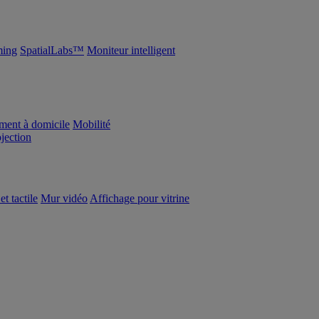
ing
SpatialLabs™
Moniteur intelligent
ement à domicile
Mobilité
ojection
et tactile
Mur vidéo
Affichage pour vitrine