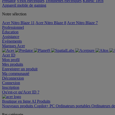
Predator
Vélos électriques
Trottinettes électriques
Kinetic Tech
Appareil mobile de gaming
Notre sélection
Acer Nitro Blaze 11
Acer Nitro Blaze 8
Acer Nitro Blaze 7
Professionnel
Éducation
Assistance
Événements
Marques Acer
Acer ID
Mon profil
Mes produits
Enregistrer un produit
Ma communauté
Déconnexion
Connexion
Inscription
Qu'est-ce qu'Acer ID ?
Boutique en ligne
AI
Produits
Nouveaux produits
Copilot+ PC
Ordinateurs portables
Ordinateurs d
Par catégorie