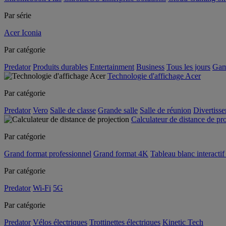
Par série
Acer Iconia
Par catégorie
Predator
Produits durables
Entertainment
Business
Tous les jours
Gam
Technologie d'affichage Acer
Par catégorie
Predator
Vero
Salle de classe
Grande salle
Salle de réunion
Divertiss
Calculateur de distance de pr
Par catégorie
Grand format professionnel
Grand format 4K
Tableau blanc interactif 
Par catégorie
Predator
Wi-Fi
5G
Par catégorie
Predator
Vélos électriques
Trottinettes électriques
Kinetic Tech