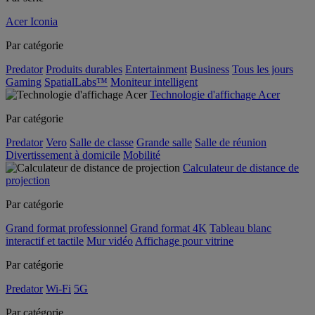
Acer Iconia
Par catégorie
Predator
Produits durables
Entertainment
Business
Tous les jours
Gaming
SpatialLabs™
Moniteur intelligent
Technologie d'affichage Acer
Par catégorie
Predator
Vero
Salle de classe
Grande salle
Salle de réunion
Divertissement à domicile
Mobilité
Calculateur de distance de
projection
Par catégorie
Grand format professionnel
Grand format 4K
Tableau blanc
interactif et tactile
Mur vidéo
Affichage pour vitrine
Par catégorie
Predator
Wi-Fi
5G
Par catégorie