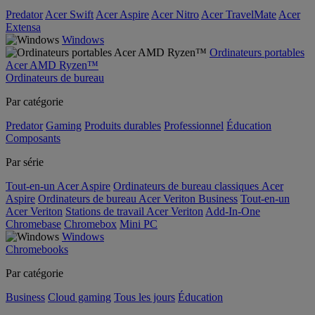
Predator
Acer Swift
Acer Aspire
Acer Nitro
Acer TravelMate
Acer
Extensa
Windows
Ordinateurs portables
Acer AMD Ryzen™
Ordinateurs de bureau
Par catégorie
Predator
Gaming
Produits durables
Professionnel
Éducation
Composants
Par série
Tout-en-un Acer Aspire
Ordinateurs de bureau classiques Acer
Aspire
Ordinateurs de bureau Acer Veriton Business
Tout-en-un
Acer Veriton
Stations de travail Acer Veriton
Add-In-One
Chromebase
Chromebox
Mini PC
Windows
Chromebooks
Par catégorie
Business
Cloud gaming
Tous les jours
Éducation