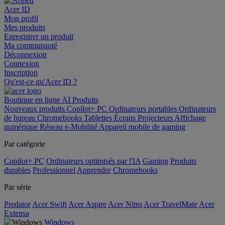
Acer ID
Mon profil
Mes produits
Enregistrer un produit
Ma communauté
Déconnexion
Connexion
Inscription
Qu'est-ce qu'Acer ID ?
Boutique en ligne
AI
Produits
Nouveaux produits
Copilot+ PC
Ordinateurs portables
Ordinateurs
de bureau
Chromebooks
Tablettes
Écrans
Projecteurs
Affichage
numérique
Réseau
e-Mobilité
Appareil mobile de gaming
Par catégorie
Copilot+ PC
Ordinateurs optimisés par l'IA
Gaming
Produits
durables
Professionnel
Apprendre
Chromebooks
Par série
Predator
Acer Swift
Acer Aspire
Acer Nitro
Acer TravelMate
Acer
Extensa
Windows