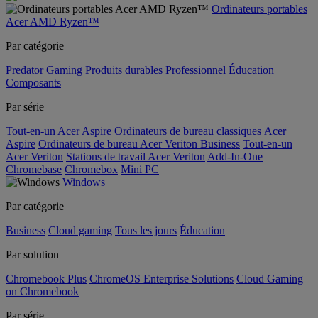
Ordinateurs portables
Acer AMD Ryzen™
Par catégorie
Predator
Gaming
Produits durables
Professionnel
Éducation
Composants
Par série
Tout-en-un Acer Aspire
Ordinateurs de bureau classiques Acer
Aspire
Ordinateurs de bureau Acer Veriton Business
Tout-en-un
Acer Veriton
Stations de travail Acer Veriton
Add-In-One
Chromebase
Chromebox
Mini PC
Windows
Par catégorie
Business
Cloud gaming
Tous les jours
Éducation
Par solution
Chromebook Plus
ChromeOS Enterprise Solutions
Cloud Gaming
on Chromebook
Par série