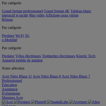
Par catégorie
Grand format professionnel
Grand format 4K
Tableau blanc
interactif et tactile
Mur vidéo
Affichage pour vitrine
Réseau
Par catégorie
Predator
Wi-Fi
5G
e-Mobilité
Par catégorie
Predator
Vélos électriques
Trottinettes électriques
Kinetic Tech
Appareil mobile de gaming
Notre sélection
Acer Nitro Blaze 11
Acer Nitro Blaze 8
Acer Nitro Blaze 7
Professionnel
Éducation
Assistance
Événements
Marques Acer