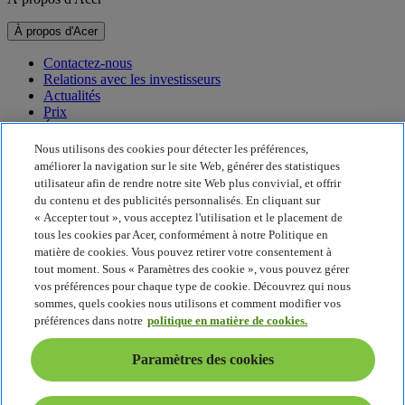
À propos d'Acer
Contactez-nous
Relations avec les investisseurs
Actualités
Prix
Événements
Nous utilisons des cookies pour détecter les préférences,
Développement durable
améliorer la navigation sur le site Web, générer des statistiques
utilisateur afin de rendre notre site Web plus convivial, et offrir
Développement durable
du contenu et des publicités personnalisés. En cliquant sur
« Accepter tout », vous acceptez l'utilisation et le placement de
Responsabilité sociale de l'entreprise
tous les cookies par Acer, conformément à notre Politique en
Empreinte carbone du produit
matière de cookies. Vous pouvez retirer votre consentement à
Project Humanity
tout moment. Sous « Paramètres des cookie », vous pouvez gérer
Earthion
vos préférences pour chaque type de cookie. Découvrez qui nous
Politique de confidentialité
sommes, quels cookies nous utilisons et comment modifier vos
Politique en matière de cookies
préférences dans notre
politique en matière de cookies.
Mentions légales
Informations légales supplémentaires
Paramètres des cookies
Politique en matière d'accessibilité
Paramètres des cookies
Belgique - Français