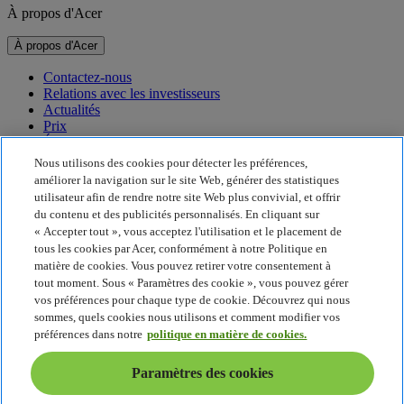
À propos d'Acer
À propos d'Acer
Contactez-nous
Relations avec les investisseurs
Actualités
Prix
Événements
Nous utilisons des cookies pour détecter les préférences,
Développement durable
améliorer la navigation sur le site Web, générer des statistiques
utilisateur afin de rendre notre site Web plus convivial, et offrir
Développement durable
du contenu et des publicités personnalisés. En cliquant sur
« Accepter tout », vous acceptez l'utilisation et le placement de
Responsabilité sociale de l'entreprise
tous les cookies par Acer, conformément à notre Politique en
Empreinte carbone du produit
matière de cookies. Vous pouvez retirer votre consentement à
Project Humanity
tout moment. Sous « Paramètres des cookie », vous pouvez gérer
Earthion
vos préférences pour chaque type de cookie. Découvrez qui nous
Politique de confidentialité
sommes, quels cookies nous utilisons et comment modifier vos
Politique en matière de cookies
préférences dans notre
politique en matière de cookies.
Mentions légales
Informations légales supplémentaires
Paramètres des cookies
Politique en matière d'accessibilité
Paramètres des cookies