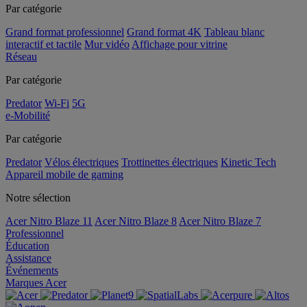
Par catégorie
Grand format professionnel
Grand format 4K
Tableau blanc
interactif et tactile
Mur vidéo
Affichage pour vitrine
Réseau
Par catégorie
Predator
Wi-Fi
5G
e-Mobilité
Par catégorie
Predator
Vélos électriques
Trottinettes électriques
Kinetic Tech
Appareil mobile de gaming
Notre sélection
Acer Nitro Blaze 11
Acer Nitro Blaze 8
Acer Nitro Blaze 7
Professionnel
Éducation
Assistance
Événements
Marques Acer