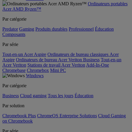
Ordinateurs portables
Acer AMD Ryzen™
Par catégorie
Predator
Gaming
Produits durables
Professionnel
Éducation
Composants
Par série
Tout-en-un Acer Aspire
Ordinateurs de bureau classiques Acer
Aspire
Ordinateurs de bureau Acer Veriton Business
Tout-en-un
Acer Veriton
Stations de travail Acer Veriton
Add-In-One
Chromebase
Chromebox
Mini PC
Windows
Par catégorie
Business
Cloud gaming
Tous les jours
Éducation
Par solution
Chromebook Plus
ChromeOS Enterprise Solutions
Cloud Gaming
on Chromebook
Par série