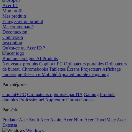
Acer ID
Mon profil
Mes produits
Enregistrer un produit
Ma communauté
Déconnexion
Connexion
Inscription
Qu'est-ce qu'Acer ID ?
Boutique en ligne
AI
Produits
Nouveaux produits
Copilot+ PC
Ordinateurs portables
Ordinateurs
de bureau
Chromebooks
Tablettes
Écrans
Projecteurs
Affichage
numérique
Réseau
e-Mobilité
Appareil mobile de gaming
Par catégorie
Copilot+ PC
Ordinateurs optimisés par l'IA
Gaming
Produits
durables
Professionnel
Apprendre
Chromebooks
Par série
Predator
Acer Swift
Acer Aspire
Acer Nitro
Acer TravelMate
Acer
Extensa
Windows