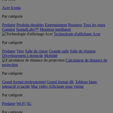
Acer Iconia
Par catégorie
Predator
Produits durables
Entertainment
Business
Tous les jours
Gaming
SpatialLabs™
Moniteur intelligent
Technologie d'affichage Acer
Par catégorie
Predator
Vero
Salle de classe
Grande salle
Salle de réunion
Divertissement à domicile
Mobilité
Calculateur de distance de
projection
Par catégorie
Grand format professionnel
Grand format 4K
Tableau blanc
interactif et tactile
Mur vidéo
Affichage pour vitrine
Par catégorie
Predator
Wi-Fi
5G
Par catégorie