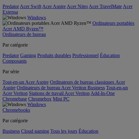
Predator
Acer Swift
Acer Aspire
Acer Nitro
Acer TravelMate
Acer
Extensa
Windows
Ordinateurs portables
Acer AMD Ryzen™
Ordinateurs de bureau
Par catégorie
Predator
Gaming
Produits durables
Professionnel
Éducation
Composants
Par série
Tout-en-un Acer Aspire
Ordinateurs de bureau classiques Acer
Aspire
Ordinateurs de bureau Acer Veriton Business
Tout-en-un
Acer Veriton
Stations de travail Acer Veriton
Add-In-One
Chromebase
Chromebox
Mini PC
Windows
Chromebooks
Par catégorie
Business
Cloud gaming
Tous les jours
Éducation