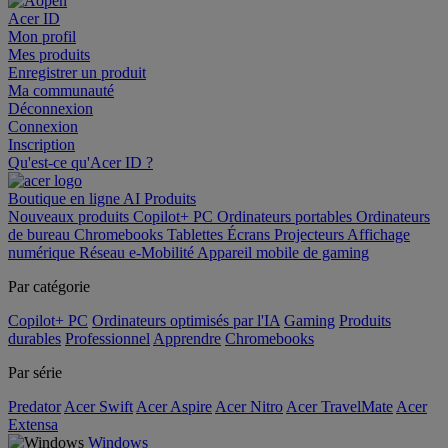
Acer ID
Mon profil
Mes produits
Enregistrer un produit
Ma communauté
Déconnexion
Connexion
Inscription
Qu'est-ce qu'Acer ID ?
Boutique en ligne
AI
Produits
Nouveaux produits
Copilot+ PC
Ordinateurs portables
Ordinateurs
de bureau
Chromebooks
Tablettes
Écrans
Projecteurs
Affichage
numérique
Réseau
e-Mobilité
Appareil mobile de gaming
Par catégorie
Copilot+ PC
Ordinateurs optimisés par l'IA
Gaming
Produits
durables
Professionnel
Apprendre
Chromebooks
Par série
Predator
Acer Swift
Acer Aspire
Acer Nitro
Acer TravelMate
Acer
Extensa
Windows