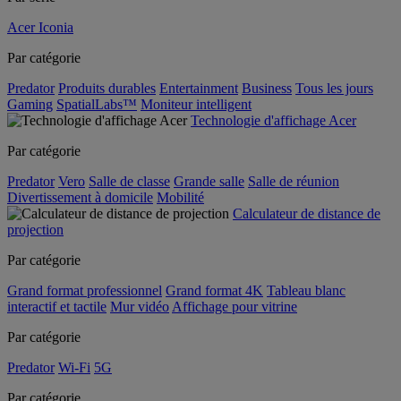
Acer Iconia
Par catégorie
Predator
Produits durables
Entertainment
Business
Tous les jours
Gaming
SpatialLabs™
Moniteur intelligent
Technologie d'affichage Acer
Par catégorie
Predator
Vero
Salle de classe
Grande salle
Salle de réunion
Divertissement à domicile
Mobilité
Calculateur de distance de
projection
Par catégorie
Grand format professionnel
Grand format 4K
Tableau blanc
interactif et tactile
Mur vidéo
Affichage pour vitrine
Par catégorie
Predator
Wi-Fi
5G
Par catégorie