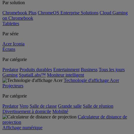
Par solution
Chromebook Plus
ChromeOS Enterprise Solutions
Cloud Gaming
on Chromebook
Tablettes
Par série
Acer Iconia
Écrans
Par catégorie
Predator
Produits durables
Entertainment
Business
Tous les jours
Gaming
SpatialLabs™
Moniteur intelligent
Technologie d'affichage Acer
Projecteurs
Par catégorie
Predator
Vero
Salle de classe
Grande salle
Salle de réunion
Divertissement à domicile
Mobilité
Calculateur de distance de
projection
Affichage numérique