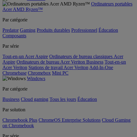
Ordinateurs portables
Acer AMD Ryzen™
Par catégorie
Predator
Gaming
Produits durables
Professionnel
Éducation
Composants
Par série
Tout-en-un Acer Aspire
Ordinateurs de bureau classiques Acer
Aspire
Ordinateurs de bureau Acer Veriton Business
Tout-en-un
Acer Veriton
Stations de travail Acer Veriton
Add-In-One
Chromebase
Chromebox
Mini PC
Windows
Par catégorie
Business
Cloud gaming
Tous les jours
Éducation
Par solution
Chromebook Plus
ChromeOS Enterprise Solutions
Cloud Gaming
on Chromebook
Par série