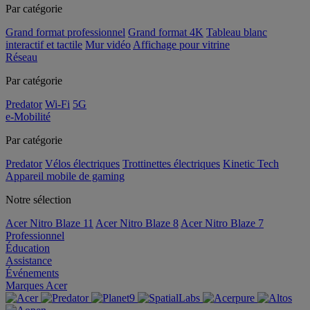
Par catégorie
Grand format professionnel
Grand format 4K
Tableau blanc
interactif et tactile
Mur vidéo
Affichage pour vitrine
Réseau
Par catégorie
Predator
Wi-Fi
5G
e-Mobilité
Par catégorie
Predator
Vélos électriques
Trottinettes électriques
Kinetic Tech
Appareil mobile de gaming
Notre sélection
Acer Nitro Blaze 11
Acer Nitro Blaze 8
Acer Nitro Blaze 7
Professionnel
Éducation
Assistance
Événements
Marques Acer