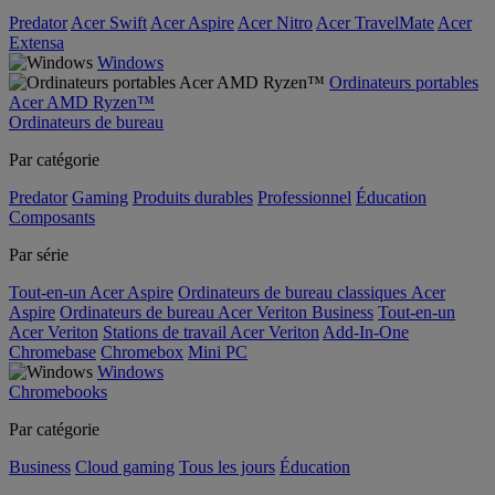
Predator
Acer Swift
Acer Aspire
Acer Nitro
Acer TravelMate
Acer
Extensa
Windows
Ordinateurs portables
Acer AMD Ryzen™
Ordinateurs de bureau
Par catégorie
Predator
Gaming
Produits durables
Professionnel
Éducation
Composants
Par série
Tout-en-un Acer Aspire
Ordinateurs de bureau classiques Acer
Aspire
Ordinateurs de bureau Acer Veriton Business
Tout-en-un
Acer Veriton
Stations de travail Acer Veriton
Add-In-One
Chromebase
Chromebox
Mini PC
Windows
Chromebooks
Par catégorie
Business
Cloud gaming
Tous les jours
Éducation