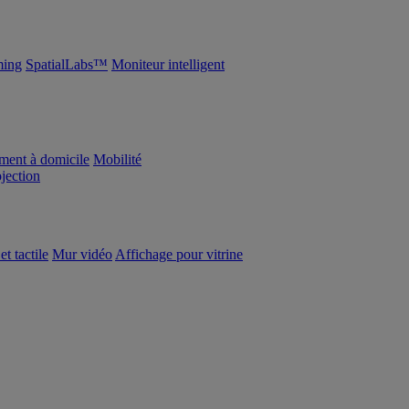
ing
SpatialLabs™
Moniteur intelligent
ement à domicile
Mobilité
ojection
et tactile
Mur vidéo
Affichage pour vitrine