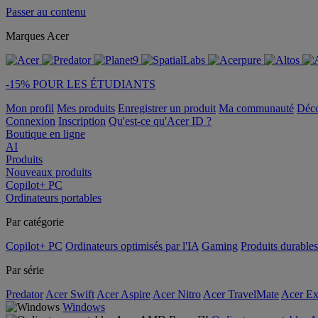
Passer au contenu
Marques Acer
-15% POUR LES ÉTUDIANTS
Mon profil
Mes produits
Enregistrer un produit
Ma communauté
Déc
Connexion
Inscription
Qu'est-ce qu'Acer ID ?
Boutique en ligne
AI
Produits
Nouveaux produits
Copilot+ PC
Ordinateurs portables
Par catégorie
Copilot+ PC
Ordinateurs optimisés par l'IA
Gaming
Produits durables
Par série
Predator
Acer Swift
Acer Aspire
Acer Nitro
Acer TravelMate
Acer Ex
Windows