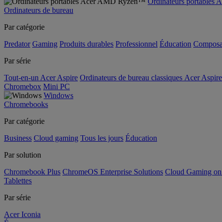
Ordinateurs portable
Ordinateurs de bureau
Par catégorie
Predator
Gaming
Produits durables
Professionnel
Éducation
Composa
Par série
Tout-en-un Acer Aspire
Ordinateurs de bureau classiques Acer Aspire
Chromebox
Mini PC
Windows
Chromebooks
Par catégorie
Business
Cloud gaming
Tous les jours
Éducation
Par solution
Chromebook Plus
ChromeOS Enterprise Solutions
Cloud Gaming o
Tablettes
Par série
Acer Iconia