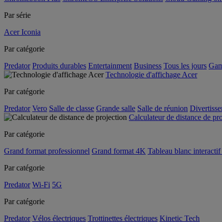
Par série
Acer Iconia
Par catégorie
Predator
Produits durables
Entertainment
Business
Tous les jours
Gam
Technologie d'affichage Acer
Par catégorie
Predator
Vero
Salle de classe
Grande salle
Salle de réunion
Divertiss
Calculateur de distance de pr
Par catégorie
Grand format professionnel
Grand format 4K
Tableau blanc interactif 
Par catégorie
Predator
Wi-Fi
5G
Par catégorie
Predator
Vélos électriques
Trottinettes électriques
Kinetic Tech