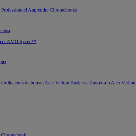
Professionnel
Apprendre
Chromebooks
tensa
s Acer AMD Ryzen™
nts
Ordinateurs de bureau Acer Veriton Business
Tout-en-un Acer Veriton
n Chromebook