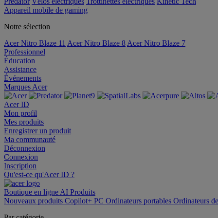
Predator
Vélos électriques
Trottinettes électriques
Kinetic Tech
Appareil mobile de gaming
Notre sélection
Acer Nitro Blaze 11
Acer Nitro Blaze 8
Acer Nitro Blaze 7
Professionnel
Éducation
Assistance
Événements
Marques Acer
Acer ID
Mon profil
Mes produits
Enregistrer un produit
Ma communauté
Déconnexion
Connexion
Inscription
Qu'est-ce qu'Acer ID ?
Boutique en ligne
AI
Produits
Nouveaux produits
Copilot+ PC
Ordinateurs portables
Ordinateurs d
Par catégorie