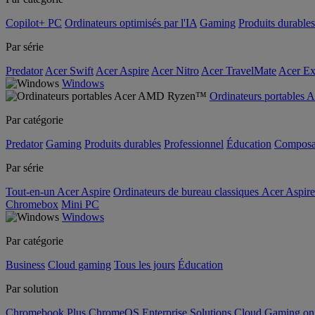
Copilot+ PC
Ordinateurs optimisés par l'IA
Gaming
Produits durables
Par série
Predator
Acer Swift
Acer Aspire
Acer Nitro
Acer TravelMate
Acer Ex
Windows
Ordinateurs portable
Par catégorie
Predator
Gaming
Produits durables
Professionnel
Éducation
Composa
Par série
Tout-en-un Acer Aspire
Ordinateurs de bureau classiques Acer Aspire
Chromebox
Mini PC
Windows
Par catégorie
Business
Cloud gaming
Tous les jours
Éducation
Par solution
Chromebook Plus
ChromeOS Enterprise Solutions
Cloud Gaming o