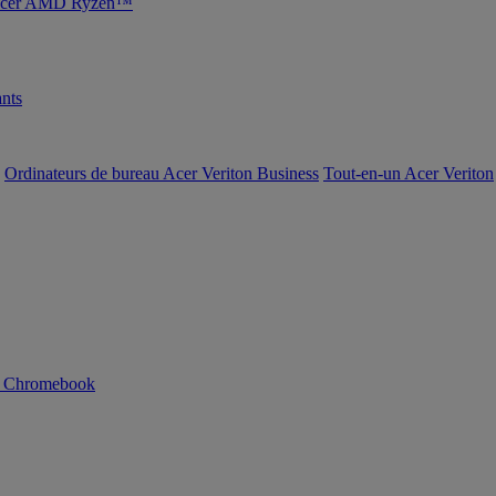
s Acer AMD Ryzen™
nts
Ordinateurs de bureau Acer Veriton Business
Tout-en-un Acer Veriton
n Chromebook