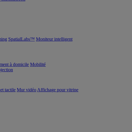
ing
SpatialLabs™
Moniteur intelligent
ement à domicile
Mobilité
ojection
et tactile
Mur vidéo
Affichage pour vitrine