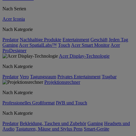
Nach Serien
Acer Iconia
Nach Kategorie
Predator
Nachhaltige Produkte
Entertainment
Geschäft
Jeden Tag
Gaming
Acer SpatialLabs™
Touch
Acer Smart Monitor
Acer
ProDesigner
Acer Display-Technologie
Nach Kategorie
Predator
Vero
Tagungsraum
Privates Entertainment
Tragbar
Projektionsrechner
Nach Kategorie
Professionelles Großformat
IWB und Touch
Nach Kategorie
Predator
Bekleidung, Taschen und Zubehör
Gaming
Headsets und
Audio
Tastaturen, Mäuse und Stylus Pens
Smart-Geräte