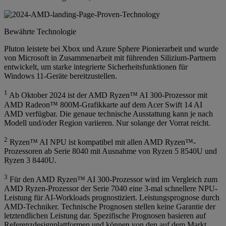
Bewährte Technologie
Pluton leistete bei Xbox und Azure Sphere Pionierarbeit und wurde
von Microsoft in Zusammenarbeit mit führenden Silizium-Partnern
entwickelt, um starke integrierte Sicherheitsfunktionen für
Windows 11-Geräte bereitzustellen.
1
Ab Oktober 2024 ist der AMD Ryzen™ AI 300-Prozessor mit
AMD Radeon™ 800M-Grafikkarte auf dem Acer Swift 14 AI
AMD verfügbar. Die genaue technische Ausstattung kann je nach
Modell und/oder Region variieren. Nur solange der Vorrat reicht.
2
Ryzen™ AI NPU ist kompatibel mit allen AMD Ryzen™-
Prozessoren ab Serie 8040 mit Ausnahme von Ryzen 5 8540U und
Ryzen 3 8440U.
3
Für den AMD Ryzen™ AI 300-Prozessor wird im Vergleich zum
AMD Ryzen-Prozessor der Serie 7040 eine 3-mal schnellere NPU-
Leistung für AI-Workloads prognostiziert. Leistungsprognose durch
AMD-Techniker. Technische Prognosen stellen keine Garantie der
letztendlichen Leistung dar. Spezifische Prognosen basieren auf
Referenzdesignplattformen und können von den auf dem Markt