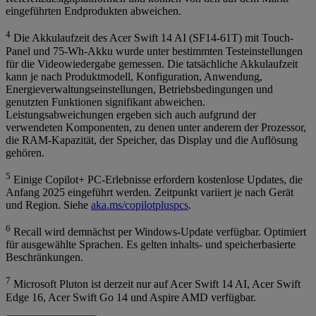
eingeführten Endprodukten abweichen.
4
Die Akkulaufzeit des Acer Swift 14 AI (SF14-61T) mit Touch-
Panel und 75-Wh-Akku wurde unter bestimmten Testeinstellungen
für die Videowiedergabe gemessen. Die tatsächliche Akkulaufzeit
kann je nach Produktmodell, Konfiguration, Anwendung,
Energieverwaltungseinstellungen, Betriebsbedingungen und
genutzten Funktionen signifikant abweichen.
Leistungsabweichungen ergeben sich auch aufgrund der
verwendeten Komponenten, zu denen unter anderem der Prozessor,
die RAM-Kapazität, der Speicher, das Display und die Auflösung
gehören.
5
Einige Copilot+ PC-Erlebnisse erfordern kostenlose Updates, die
Anfang 2025 eingeführt werden. Zeitpunkt variiert je nach Gerät
und Region. Siehe
aka.ms/copilotpluspcs
.
6
Recall wird demnächst per Windows-Update verfügbar. Optimiert
für ausgewählte Sprachen. Es gelten inhalts- und speicherbasierte
Beschränkungen.
7
Microsoft Pluton ist derzeit nur auf Acer Swift 14 AI, Acer Swift
Edge 16, Acer Swift Go 14 und Aspire AMD verfügbar.