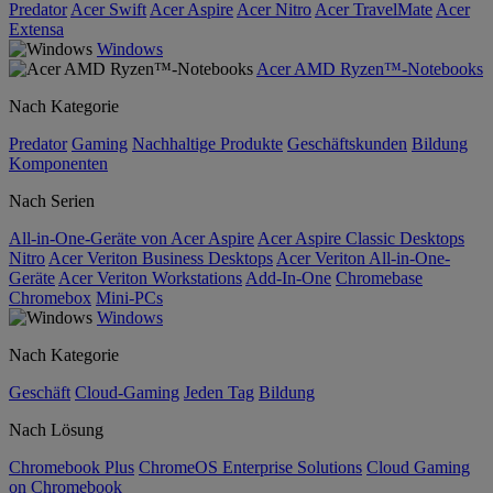
Predator
Acer Swift
Acer Aspire
Acer Nitro
Acer TravelMate
Acer
Extensa
Windows
Acer AMD Ryzen™-Notebooks
Nach Kategorie
Predator
Gaming
Nachhaltige Produkte
Geschäftskunden
Bildung
Komponenten
Nach Serien
All-in-One-Geräte von Acer Aspire
Acer Aspire Classic Desktops
Nitro
Acer Veriton Business Desktops
Acer Veriton All-in-One-
Geräte
Acer Veriton Workstations
Add-In-One
Chromebase
Chromebox
Mini-PCs
Windows
Nach Kategorie
Geschäft
Cloud-Gaming
Jeden Tag
Bildung
Nach Lösung
Chromebook Plus
ChromeOS Enterprise Solutions
Cloud Gaming
on Chromebook