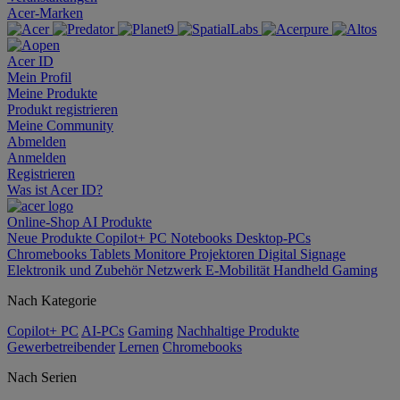
Acer-Marken
Acer ID
Mein Profil
Meine Produkte
Produkt registrieren
Meine Community
Abmelden
Anmelden
Registrieren
Was ist Acer ID?
Online-Shop
AI
Produkte
Neue Produkte
Copilot+ PC
Notebooks
Desktop-PCs
Chromebooks
Tablets
Monitore
Projektoren
Digital Signage
Elektronik und Zubehör
Netzwerk
E-Mobilität
Handheld Gaming
Nach Kategorie
Copilot+ PC
AI-PCs
Gaming
Nachhaltige Produkte
Gewerbetreibender
Lernen
Chromebooks
Nach Serien