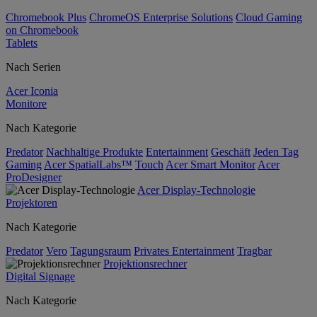
Chromebook Plus
ChromeOS Enterprise Solutions
Cloud Gaming
on Chromebook
Tablets
Nach Serien
Acer Iconia
Monitore
Nach Kategorie
Predator
Nachhaltige Produkte
Entertainment
Geschäft
Jeden Tag
Gaming
Acer SpatialLabs™
Touch
Acer Smart Monitor
Acer
ProDesigner
Acer Display-Technologie
Projektoren
Nach Kategorie
Predator
Vero
Tagungsraum
Privates Entertainment
Tragbar
Projektionsrechner
Digital Signage
Nach Kategorie