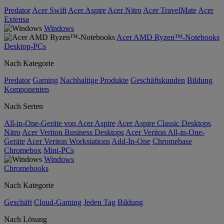
Predator
Acer Swift
Acer Aspire
Acer Nitro
Acer TravelMate
Acer
Extensa
Windows
Acer AMD Ryzen™-Notebooks
Desktop-PCs
Nach Kategorie
Predator
Gaming
Nachhaltige Produkte
Geschäftskunden
Bildung
Komponenten
Nach Serien
All-in-One-Geräte von Acer Aspire
Acer Aspire Classic Desktops
Nitro
Acer Veriton Business Desktops
Acer Veriton All-in-One-
Geräte
Acer Veriton Workstations
Add-In-One
Chromebase
Chromebox
Mini-PCs
Windows
Chromebooks
Nach Kategorie
Geschäft
Cloud-Gaming
Jeden Tag
Bildung
Nach Lösung