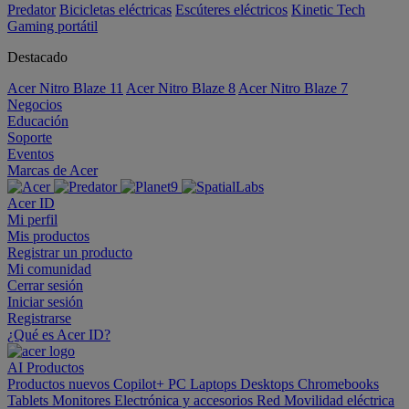
Predator
Bicicletas eléctricas
Escúteres eléctricos
Kinetic Tech
Gaming portátil
Destacado
Acer Nitro Blaze 11
Acer Nitro Blaze 8
Acer Nitro Blaze 7
Negocios
Educación
Soporte
Eventos
Marcas de Acer
Acer ID
Mi perfil
Mis productos
Registrar un producto
Mi comunidad
Cerrar sesión
Iniciar sesión
Registrarse
¿Qué es Acer ID?
AI
Productos
Productos nuevos
Copilot+ PC
Laptops
Desktops
Chromebooks
Tablets
Monitores
Electrónica y accesorios
Red
Movilidad eléctrica