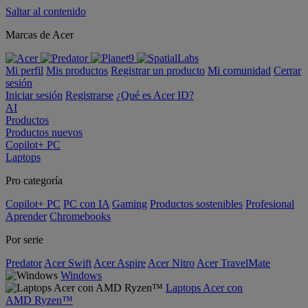
Saltar al contenido
Marcas de Acer
Mi perfil
Mis productos
Registrar un producto
Mi comunidad
Cerrar
sesión
Iniciar sesión
Registrarse
¿Qué es Acer ID?
AI
Productos
Productos nuevos
Copilot+ PC
Laptops
Pro categoría
Copilot+ PC
PC con IA
Gaming
Productos sostenibles
Profesional
Aprender
Chromebooks
Por serie
Predator
Acer Swift
Acer Aspire
Acer Nitro
Acer TravelMate
Windows
Laptops Acer con
AMD Ryzen™