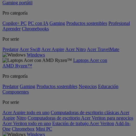
Gaming portátil
Pro categoría
Copilot+ PC
PC con IA
Gaming
Productos sostenibles
Profesional
Aprender
Chromebooks
Por serie
Predator
Acer Swift
Acer Aspire
Acer Nitro
Acer TravelMate
Windows
Laptops Acer con
AMD Ryzen™
Pro categoría
Predator
Gaming
Productos sostenibles
Negocios
Educación
Componentes
Por serie
Acer Aspire todo en uno
Computadoras de escritorio clásicas Acer
Aspire
Nitro
Computadoras de escritorio Acer Veriton para negocios
Acer Veriton todo en uno
Estación de trabajo Acer Veriton
Add-In-
One
Chromebox
Mini PC
Windows