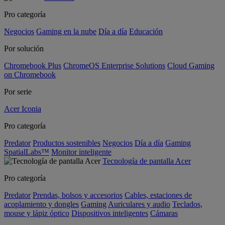
Pro categoría
Negocios
Gaming en la nube
Día a día
Educación
Por solución
Chromebook Plus
ChromeOS Enterprise Solutions
Cloud Gaming
on Chromebook
Por serie
Acer Iconia
Pro categoría
Predator
Productos sostenibles
Negocios
Día a día
Gaming
SpatialLabs™
Monitor inteligente
Tecnología de pantalla Acer
Pro categoría
Predator
Prendas, bolsos y accesorios
Cables, estaciones de
acoplamiento y dongles
Gaming
Auriculares y audio
Teclados,
mouse y lápiz óptico
Dispositivos inteligentes
Cámaras