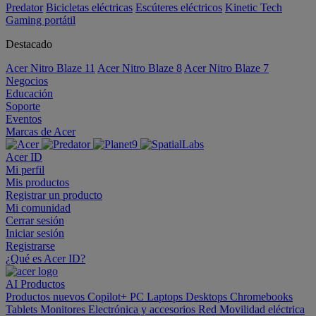
Predator
Bicicletas eléctricas
Escúteres eléctricos
Kinetic Tech
Gaming portátil
Destacado
Acer Nitro Blaze 11
Acer Nitro Blaze 8
Acer Nitro Blaze 7
Negocios
Educación
Soporte
Eventos
Marcas de Acer
Acer ID
Mi perfil
Mis productos
Registrar un producto
Mi comunidad
Cerrar sesión
Iniciar sesión
Registrarse
¿Qué es Acer ID?
AI
Productos
Productos nuevos
Copilot+ PC
Laptops
Desktops
Chromebooks
Tablets
Monitores
Electrónica y accesorios
Red
Movilidad eléctrica