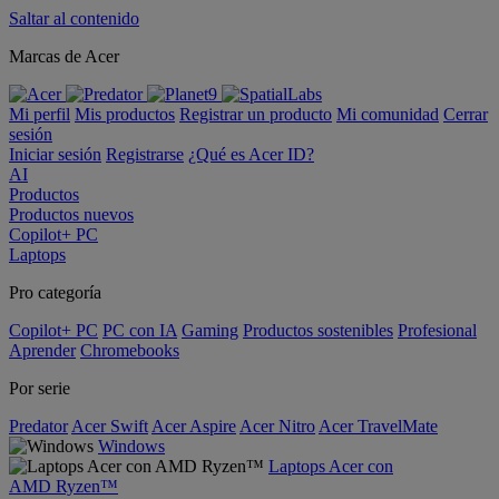
Saltar al contenido
Marcas de Acer
Mi perfil
Mis productos
Registrar un producto
Mi comunidad
Cerrar
sesión
Iniciar sesión
Registrarse
¿Qué es Acer ID?
AI
Productos
Productos nuevos
Copilot+ PC
Laptops
Pro categoría
Copilot+ PC
PC con IA
Gaming
Productos sostenibles
Profesional
Aprender
Chromebooks
Por serie
Predator
Acer Swift
Acer Aspire
Acer Nitro
Acer TravelMate
Windows
Laptops Acer con
AMD Ryzen™