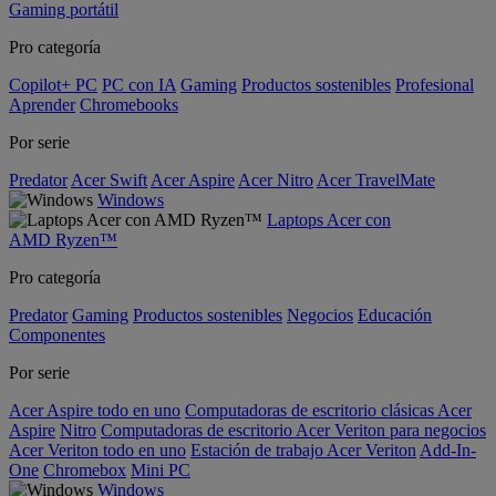
Gaming portátil
Pro categoría
Copilot+ PC
PC con IA
Gaming
Productos sostenibles
Profesional
Aprender
Chromebooks
Por serie
Predator
Acer Swift
Acer Aspire
Acer Nitro
Acer TravelMate
Windows
Laptops Acer con
AMD Ryzen™
Pro categoría
Predator
Gaming
Productos sostenibles
Negocios
Educación
Componentes
Por serie
Acer Aspire todo en uno
Computadoras de escritorio clásicas Acer
Aspire
Nitro
Computadoras de escritorio Acer Veriton para negocios
Acer Veriton todo en uno
Estación de trabajo Acer Veriton
Add-In-
One
Chromebox
Mini PC
Windows