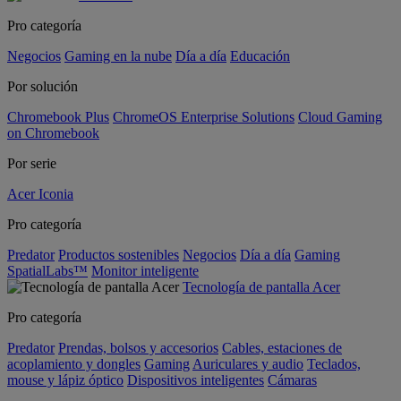
Pro categoría
Negocios
Gaming en la nube
Día a día
Educación
Por solución
Chromebook Plus
ChromeOS Enterprise Solutions
Cloud Gaming
on Chromebook
Por serie
Acer Iconia
Pro categoría
Predator
Productos sostenibles
Negocios
Día a día
Gaming
SpatialLabs™
Monitor inteligente
Tecnología de pantalla Acer
Pro categoría
Predator
Prendas, bolsos y accesorios
Cables, estaciones de
acoplamiento y dongles
Gaming
Auriculares y audio
Teclados,
mouse y lápiz óptico
Dispositivos inteligentes
Cámaras