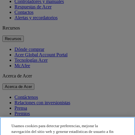
Controladores y manuales
Respuestas de Acer
Contactos
Alertas y recordatorios
Recursos
Recursos
Dónde comprar
Acer Global Account Portal
Tecnologías Acer
McAfee
Acerca de Acer
Acerca de Acer
Contáctenos
Relaciones con inversionistas
Prensa
Premios
Eventos
Usamos cookies para detectar preferencias, mejorar la
Sostenibilidad
navegación del sitio web y generar estadísticas de usuario a fin