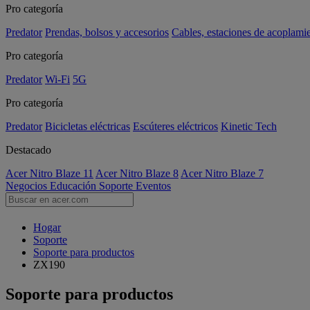
Pro categoría
Predator
Prendas, bolsos y accesorios
Cables, estaciones de acoplami
Pro categoría
Predator
Wi-Fi
5G
Pro categoría
Predator
Bicicletas eléctricas
Escúteres eléctricos
Kinetic Tech
Destacado
Acer Nitro Blaze 11
Acer Nitro Blaze 8
Acer Nitro Blaze 7
Negocios
Educación
Soporte
Eventos
Hogar
Soporte
Soporte para productos
ZX190
Soporte para productos