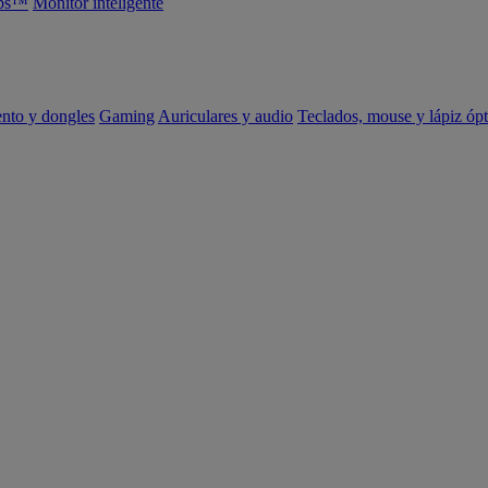
abs™
Monitor inteligente
ento y dongles
Gaming
Auriculares y audio
Teclados, mouse y lápiz ópt