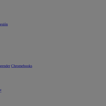
sesión
render
Chromebooks
™