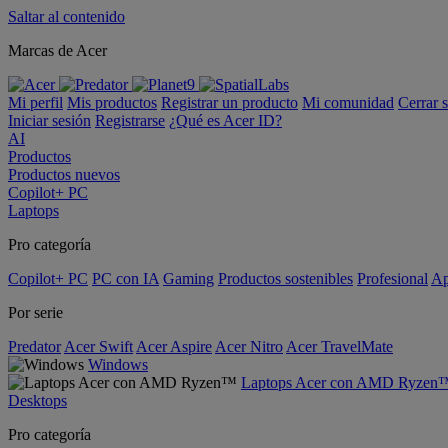
Saltar al contenido
Marcas de Acer
Mi perfil
Mis productos
Registrar un producto
Mi comunidad
Cerrar 
Iniciar sesión
Registrarse
¿Qué es Acer ID?
AI
Productos
Productos nuevos
Copilot+ PC
Laptops
Pro categoría
Copilot+ PC
PC con IA
Gaming
Productos sostenibles
Profesional
Ap
Por serie
Predator
Acer Swift
Acer Aspire
Acer Nitro
Acer TravelMate
Windows
Laptops Acer con AMD Ryzen
Desktops
Pro categoría