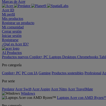
Marcas de Acer
Acer ID
Mi perfil
Mis productos
Registrar un producto
Mi comunidad
Cerrar sesión
Iniciar sesión
Registrarse
¿Qué es Acer ID?
AI
Productos
Productos nuevos
Copilot+ PC
Laptops
Desktops
Chromebooks
Tabl
Pro categoría
Copilot+ PC
PC con IA
Gaming
Productos sostenibles
Profesional
Ap
Por serie
Predator
Acer Swift
Acer Aspire
Acer Nitro
Acer TravelMate
Windows
Laptops Acer con AMD Ryzen
Pro categoría