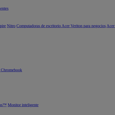
entes
pire
Nitro
Computadoras de escritorio Acer Veriton para negocios
Acer
n Chromebook
abs™
Monitor inteligente