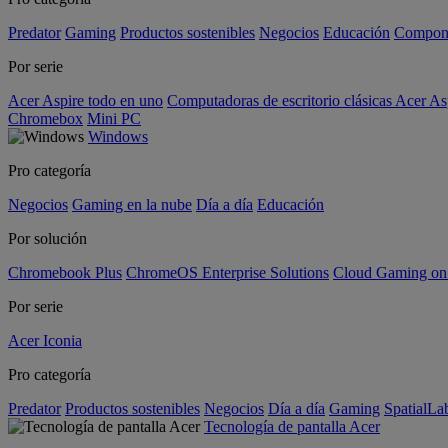
Predator
Gaming
Productos sostenibles
Negocios
Educación
Compon
Por serie
Acer Aspire todo en uno
Computadoras de escritorio clásicas Acer As
Chromebox
Mini PC
Windows
Pro categoría
Negocios
Gaming en la nube
Día a día
Educación
Por solución
Chromebook Plus
ChromeOS Enterprise Solutions
Cloud Gaming o
Por serie
Acer Iconia
Pro categoría
Predator
Productos sostenibles
Negocios
Día a día
Gaming
SpatialL
Tecnología de pantalla Acer