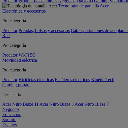
Predator
Productos sostenibles
Negocios
Día a día
Gaming
SpatialL
Tecnología de pantalla Acer
Electrónica y accesorios
Pro categoría
Predator
Prendas, bolsos y accesorios
Cables, estaciones de acoplami
Red
Pro categoría
Predator
Wi-Fi
5G
Movilidad eléctrica
Pro categoría
Predator
Bicicletas eléctricas
Escúteres eléctricos
Kinetic Tech
Gaming portátil
Destacado
Acer Nitro Blaze 11
Acer Nitro Blaze 8
Acer Nitro Blaze 7
Negocios
Educación
Soporte
Eventos