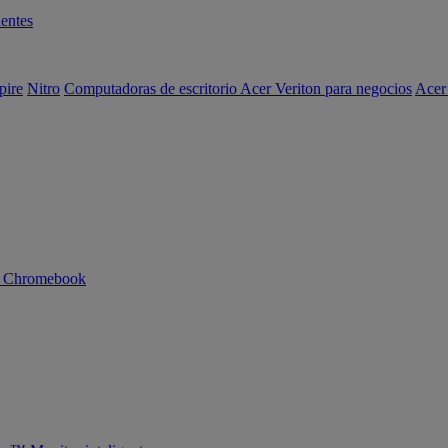
entes
pire
Nitro
Computadoras de escritorio Acer Veriton para negocios
Acer
n Chromebook