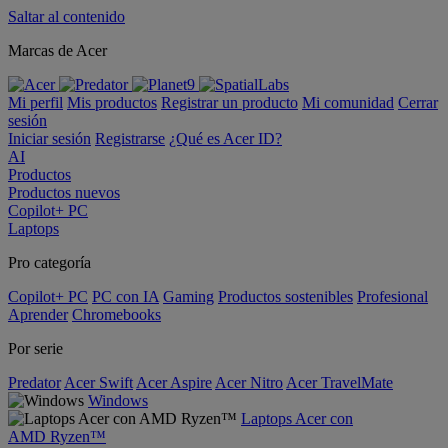
Saltar al contenido
Marcas de Acer
Mi perfil
Mis productos
Registrar un producto
Mi comunidad
Cerrar
sesión
Iniciar sesión
Registrarse
¿Qué es Acer ID?
AI
Productos
Productos nuevos
Copilot+ PC
Laptops
Pro categoría
Copilot+ PC
PC con IA
Gaming
Productos sostenibles
Profesional
Aprender
Chromebooks
Por serie
Predator
Acer Swift
Acer Aspire
Acer Nitro
Acer TravelMate
Windows
Laptops Acer con
AMD Ryzen™