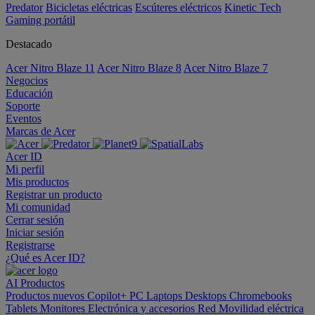
Predator
Bicicletas eléctricas
Escúteres eléctricos
Kinetic Tech
Gaming portátil
Destacado
Acer Nitro Blaze 11
Acer Nitro Blaze 8
Acer Nitro Blaze 7
Negocios
Educación
Soporte
Eventos
Marcas de Acer
Acer ID
Mi perfil
Mis productos
Registrar un producto
Mi comunidad
Cerrar sesión
Iniciar sesión
Registrarse
¿Qué es Acer ID?
AI
Productos
Productos nuevos
Copilot+ PC
Laptops
Desktops
Chromebooks
Tablets
Monitores
Electrónica y accesorios
Red
Movilidad eléctrica