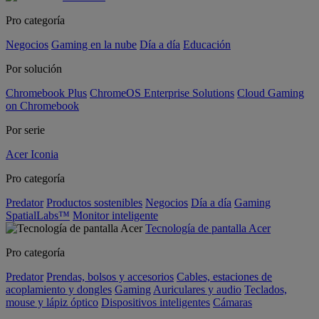
Pro categoría
Negocios
Gaming en la nube
Día a día
Educación
Por solución
Chromebook Plus
ChromeOS Enterprise Solutions
Cloud Gaming
on Chromebook
Por serie
Acer Iconia
Pro categoría
Predator
Productos sostenibles
Negocios
Día a día
Gaming
SpatialLabs™
Monitor inteligente
Tecnología de pantalla Acer
Pro categoría
Predator
Prendas, bolsos y accesorios
Cables, estaciones de
acoplamiento y dongles
Gaming
Auriculares y audio
Teclados,
mouse y lápiz óptico
Dispositivos inteligentes
Cámaras