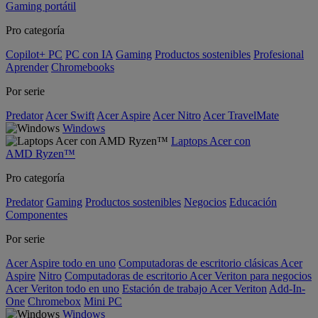
Gaming portátil
Pro categoría
Copilot+ PC
PC con IA
Gaming
Productos sostenibles
Profesional
Aprender
Chromebooks
Por serie
Predator
Acer Swift
Acer Aspire
Acer Nitro
Acer TravelMate
Windows
Laptops Acer con
AMD Ryzen™
Pro categoría
Predator
Gaming
Productos sostenibles
Negocios
Educación
Componentes
Por serie
Acer Aspire todo en uno
Computadoras de escritorio clásicas Acer
Aspire
Nitro
Computadoras de escritorio Acer Veriton para negocios
Acer Veriton todo en uno
Estación de trabajo Acer Veriton
Add-In-
One
Chromebox
Mini PC
Windows