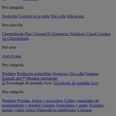
Pro categoría
Negocios
Gaming en la nube
Día a día
Educación
Por solución
Chromebook Plus
ChromeOS Enterprise Solutions
Cloud Gaming
on Chromebook
Por serie
Acer Iconia
Pro categoría
Predator
Productos sostenibles
Negocios
Día a día
Gaming
SpatialLabs™
Monitor inteligente
Tecnología de pantalla Acer
Pro categoría
Predator
Prendas, bolsos y accesorios
Cables, estaciones de
acoplamiento y dongles
Gaming
Auriculares y audio
Teclados,
mouse y lápiz óptico
Dispositivos inteligentes
Cámaras