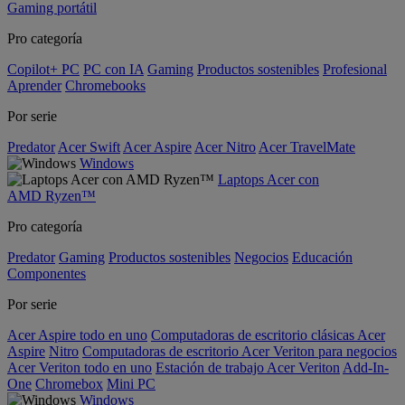
Gaming portátil
Pro categoría
Copilot+ PC
PC con IA
Gaming
Productos sostenibles
Profesional
Aprender
Chromebooks
Por serie
Predator
Acer Swift
Acer Aspire
Acer Nitro
Acer TravelMate
Windows
Laptops Acer con
AMD Ryzen™
Pro categoría
Predator
Gaming
Productos sostenibles
Negocios
Educación
Componentes
Por serie
Acer Aspire todo en uno
Computadoras de escritorio clásicas Acer
Aspire
Nitro
Computadoras de escritorio Acer Veriton para negocios
Acer Veriton todo en uno
Estación de trabajo Acer Veriton
Add-In-
One
Chromebox
Mini PC
Windows