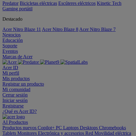
Predator
Bicicletas eléctricas
Escúteres eléctricos
Kinetic Tech
Gaming portátil
Destacado
Acer Nitro Blaze 11
Acer Nitro Blaze 8
Acer Nitro Blaze 7
Negocios
Educación
Soporte
Eventos
Marcas de Acer
Acer ID
Mi perfil
Mis productos
Registrar un producto
Mi comunidad
Cerrar sesión
Iniciar sesión
Registrarse
¿Qué es Acer ID?
AI
Productos
Productos nuevos
Copilot+ PC
Laptops
Desktops
Chromebooks
Tablets
Monitores
Electrónica y accesorios
Red
Movilidad eléctrica