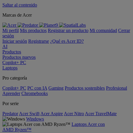
Saltar al contenido
Marcas de Acer
Mi perfil
Mis productos
Registrar un producto
Mi comunidad
Cerrar
sesión
Iniciar sesión
Registrarse
¿Qué es Acer ID?
AI
Productos
Productos nuevos
Copilot+ PC
Laptops
Pro categoría
Copilot+ PC
PC con IA
Gaming
Productos sostenibles
Profesional
Aprender
Chromebooks
Por serie
Predator
Acer Swift
Acer Aspire
Acer Nitro
Acer TravelMate
Windows
Laptops Acer con
AMD Ryzen™