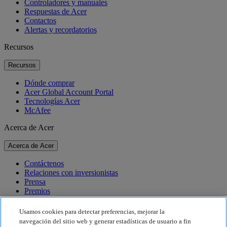
Controladores y manuales
Respuestas de Acer
Contactos
Alertas y recordatorios
Recursos
Recursos
Dónde comprar
Acer Global Account Portal
Tecnologías Acer
McAfee
Acerca de Acer
Acerca de Acer
Contáctenos
Relaciones con inversionistas
Prensa
Premios
Eventos
Usamos cookies para detectar preferencias, mejorar la
Sostenibilidad
navegación del sitio web y generar estadísticas de usuario a fin