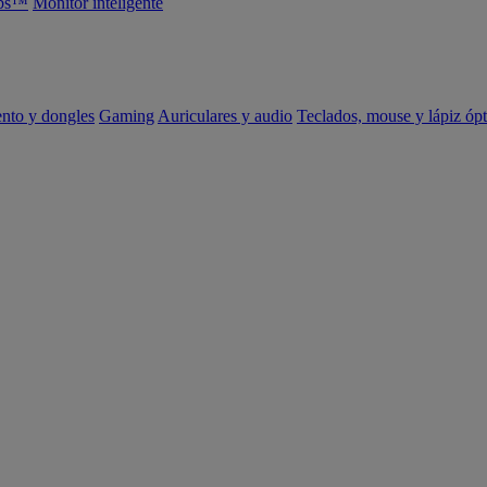
abs™
Monitor inteligente
ento y dongles
Gaming
Auriculares y audio
Teclados, mouse y lápiz ópt