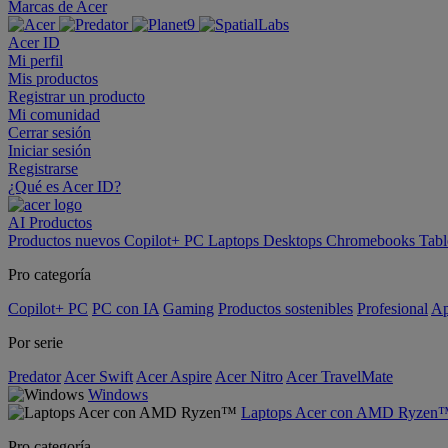
Marcas de Acer
Acer ID
Mi perfil
Mis productos
Registrar un producto
Mi comunidad
Cerrar sesión
Iniciar sesión
Registrarse
¿Qué es Acer ID?
AI
Productos
Productos nuevos
Copilot+ PC
Laptops
Desktops
Chromebooks
Tabl
Pro categoría
Copilot+ PC
PC con IA
Gaming
Productos sostenibles
Profesional
Ap
Por serie
Predator
Acer Swift
Acer Aspire
Acer Nitro
Acer TravelMate
Windows
Laptops Acer con AMD Ryzen
Pro categoría