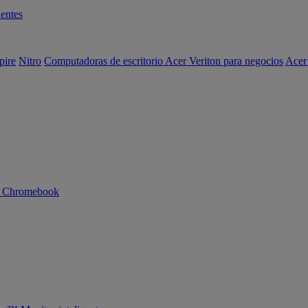
entes
pire
Nitro
Computadoras de escritorio Acer Veriton para negocios
Acer
n Chromebook