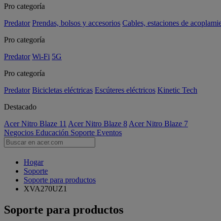
Pro categoría
Predator
Prendas, bolsos y accesorios
Cables, estaciones de acoplami
Pro categoría
Predator
Wi-Fi
5G
Pro categoría
Predator
Bicicletas eléctricas
Escúteres eléctricos
Kinetic Tech
Destacado
Acer Nitro Blaze 11
Acer Nitro Blaze 8
Acer Nitro Blaze 7
Negocios
Educación
Soporte
Eventos
Hogar
Soporte
Soporte para productos
XVA270UZ1
Soporte para productos