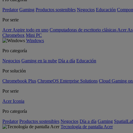
Predator
Gaming
Productos sostenibles
Negocios
Educación
Compon
Por serie
Acer Aspire todo en uno
Computadoras de escritorio clásicas Acer As
Chromebox
Mini PC
Windows
Pro categoría
Negocios
Gaming en la nube
Día a día
Educación
Por solución
Chromebook Plus
ChromeOS Enterprise Solutions
Cloud Gaming o
Por serie
Acer Iconia
Pro categoría
Predator
Productos sostenibles
Negocios
Día a día
Gaming
SpatialL
Tecnología de pantalla Acer