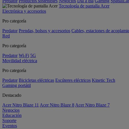
Predator
Productos sostenibles
Negocios
Día a día
Gaming
SpatialL
Tecnología de pantalla Acer
Electrónica y accesorios
Pro categoría
Predator
Prendas, bolsos y accesorios
Cables, estaciones de acoplami
Red
Pro categoría
Predator
Wi-Fi
5G
Movilidad eléctrica
Pro categoría
Predator
Bicicletas eléctricas
Escúteres eléctricos
Kinetic Tech
Gaming portátil
Destacado
Acer Nitro Blaze 11
Acer Nitro Blaze 8
Acer Nitro Blaze 7
Negocios
Educación
Soporte
Eventos