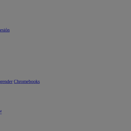
sesión
render
Chromebooks
™