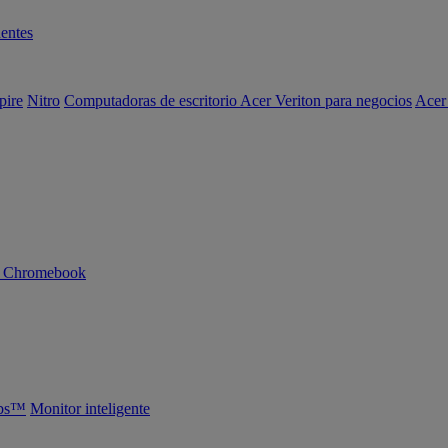
entes
pire
Nitro
Computadoras de escritorio Acer Veriton para negocios
Acer
n Chromebook
abs™
Monitor inteligente