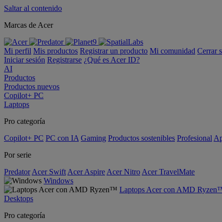
Saltar al contenido
Marcas de Acer
Mi perfil
Mis productos
Registrar un producto
Mi comunidad
Cerrar 
Iniciar sesión
Registrarse
¿Qué es Acer ID?
AI
Productos
Productos nuevos
Copilot+ PC
Laptops
Pro categoría
Copilot+ PC
PC con IA
Gaming
Productos sostenibles
Profesional
Ap
Por serie
Predator
Acer Swift
Acer Aspire
Acer Nitro
Acer TravelMate
Windows
Laptops Acer con AMD Ryzen
Desktops
Pro categoría