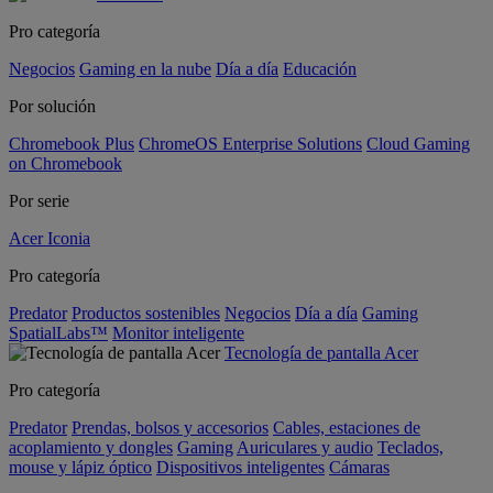
Pro categoría
Negocios
Gaming en la nube
Día a día
Educación
Por solución
Chromebook Plus
ChromeOS Enterprise Solutions
Cloud Gaming
on Chromebook
Por serie
Acer Iconia
Pro categoría
Predator
Productos sostenibles
Negocios
Día a día
Gaming
SpatialLabs™
Monitor inteligente
Tecnología de pantalla Acer
Pro categoría
Predator
Prendas, bolsos y accesorios
Cables, estaciones de
acoplamiento y dongles
Gaming
Auriculares y audio
Teclados,
mouse y lápiz óptico
Dispositivos inteligentes
Cámaras