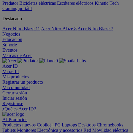
Predator
Bicicletas eléctricas
Escúteres eléctricos
Kinetic Tech
Gaming portátil
Destacado
Acer Nitro Blaze 11
Acer Nitro Blaze 8
Acer Nitro Blaze 7
Negocios
Educación
Soporte
Eventos
Marcas de Acer
Acer ID
Mi perfil
Mis productos
Registrar un producto
Mi comunidad
Cerrar sesión
Iniciar sesión
Registrarse
¿Qué es Acer ID?
AI
Productos
Productos nuevos
Copilot+ PC
Laptops
Desktops
Chromebooks
Tablets
Monitores
Electrónica y accesorios
Red
Movilidad eléctrica