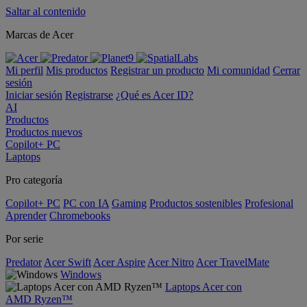
Saltar al contenido
Marcas de Acer
Mi perfil
Mis productos
Registrar un producto
Mi comunidad
Cerrar
sesión
Iniciar sesión
Registrarse
¿Qué es Acer ID?
AI
Productos
Productos nuevos
Copilot+ PC
Laptops
Pro categoría
Copilot+ PC
PC con IA
Gaming
Productos sostenibles
Profesional
Aprender
Chromebooks
Por serie
Predator
Acer Swift
Acer Aspire
Acer Nitro
Acer TravelMate
Windows
Laptops Acer con
AMD Ryzen™