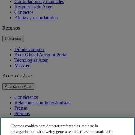
Controladores y manuales
Respuestas de Acer
Contactos
Alertas y recordatorios
Recursos
Recursos
Dónde comprar
Acer Global Account Portal
Tecnologías Acer
McAfee
Acerca de Acer
Acerca de Acer
Contáctenos
Relaciones con inversionistas
Prensa
Premios
Eventos
Usamos cookies para detectar preferencias, mejorar la
Sostenibilidad
navegación del sitio web y generar estadísticas de usuario a fin