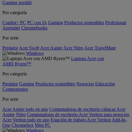
Gaming portátil
Pro categoría
Copilot+ PC
PC con IA
Gaming
Productos sostenibles
Profesional
Aprender
Chromebooks
Por serie
Predator
Acer Swift
Acer Aspire
Acer Nitro
Acer TravelMate
Windows
Laptops Acer con
AMD Ryzen™
Pro categoría
Predator
Gaming
Productos sostenibles
Negocios
Educación
Componentes
Por serie
Acer Aspire todo en uno
Computadoras de escritorio clásicas Acer
Aspire
Nitro
Computadoras de escritorio Acer Veriton para negocios
Acer Veriton todo en uno
Estación de trabajo Acer Veriton
Add-In-
One
Chromebox
Mini PC
Windows