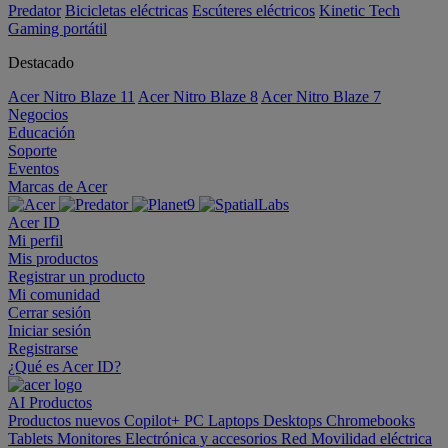
Predator
Bicicletas eléctricas
Escúteres eléctricos
Kinetic Tech
Gaming portátil
Destacado
Acer Nitro Blaze 11
Acer Nitro Blaze 8
Acer Nitro Blaze 7
Negocios
Educación
Soporte
Eventos
Marcas de Acer
Acer ID
Mi perfil
Mis productos
Registrar un producto
Mi comunidad
Cerrar sesión
Iniciar sesión
Registrarse
¿Qué es Acer ID?
AI
Productos
Productos nuevos
Copilot+ PC
Laptops
Desktops
Chromebooks
Tablets
Monitores
Electrónica y accesorios
Red
Movilidad eléctrica