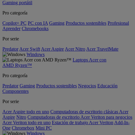
Gaming portátil
Pro categoría
Copilot+ PC
PC con IA
Gaming
Productos sostenibles
Profesional
Aprender
Chromebooks
Por serie
Predator
Acer Swift
Acer Aspire
Acer Nitro
Acer TravelMate
Windows
Laptops Acer con
AMD Ryzen™
Pro categoría
Predator
Gaming
Productos sostenibles
Negocios
Educación
Componentes
Por serie
Acer Aspire todo en uno
Computadoras de escritorio clásicas Acer
Aspire
Nitro
Computadoras de escritorio Acer Veriton para negocios
Acer Veriton todo en uno
Estación de trabajo Acer Veriton
Add-In-
One
Chromebox
Mini PC
Windows