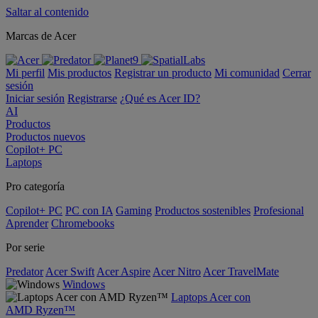
Saltar al contenido
Marcas de Acer
Mi perfil
Mis productos
Registrar un producto
Mi comunidad
Cerrar
sesión
Iniciar sesión
Registrarse
¿Qué es Acer ID?
AI
Productos
Productos nuevos
Copilot+ PC
Laptops
Pro categoría
Copilot+ PC
PC con IA
Gaming
Productos sostenibles
Profesional
Aprender
Chromebooks
Por serie
Predator
Acer Swift
Acer Aspire
Acer Nitro
Acer TravelMate
Windows
Laptops Acer con
AMD Ryzen™