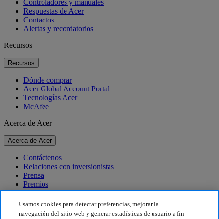
Controladores y manuales
Respuestas de Acer
Contactos
Alertas y recordatorios
Recursos
Recursos
Dónde comprar
Acer Global Account Portal
Tecnologías Acer
McAfee
Acerca de Acer
Acerca de Acer
Contáctenos
Relaciones con inversionistas
Prensa
Premios
Eventos
Usamos cookies para detectar preferencias, mejorar la
Sostenibilidad
navegación del sitio web y generar estadísticas de usuario a fin