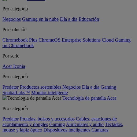
Pro categoría
Negocios
Gaming en la nube
Día a día
Educación
Por solución
Chromebook Plus
ChromeOS Enterprise Solutions
Cloud Gaming
on Chromebook
Por serie
Acer Iconia
Pro categoría
Predator
Productos sostenibles
Negocios
Día a día
Gaming
SpatialLabs™
Monitor inteligente
Tecnología de pantalla Acer
Pro categoría
Predator
Prendas, bolsos y accesorios
Cables, estaciones de
acoplamiento y dongles
Gaming
Auriculares y audio
Teclados,
mouse y lápiz óptico
Dispositivos inteligentes
Cámaras