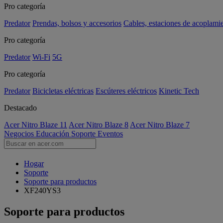
Pro categoría
Predator
Prendas, bolsos y accesorios
Cables, estaciones de acoplami
Pro categoría
Predator
Wi-Fi
5G
Pro categoría
Predator
Bicicletas eléctricas
Escúteres eléctricos
Kinetic Tech
Destacado
Acer Nitro Blaze 11
Acer Nitro Blaze 8
Acer Nitro Blaze 7
Negocios
Educación
Soporte
Eventos
Hogar
Soporte
Soporte para productos
XF240YS3
Soporte para productos