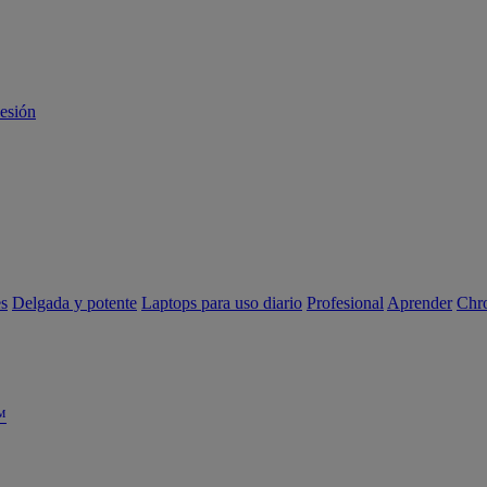
sesión
es
Delgada y potente
Laptops para uso diario
Profesional
Aprender
Chr
™