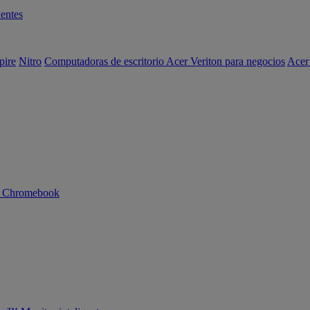
entes
pire
Nitro
Computadoras de escritorio Acer Veriton para negocios
Acer
n Chromebook