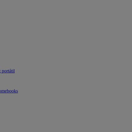
portátil
omebooks