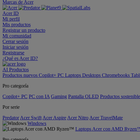
Marcas de Acer
Acer ID
Mi perfil
Mis productos
Registrar un producto
Mi comunidad
Cerrar sesión
Iniciar sesión
Registrarse
¿Qué es Acer ID?
AI
Productos
Productos nuevos
Copilot+ PC
Laptops
Desktops
Chromebooks
Tabl
Pro categoría
Copilot+ PC
PC con IA
Gaming
Pantalla OLED
Productos sostenibl
Por serie
Predator
Acer Swift
Acer Aspire
Acer Nitro
Acer TravelMate
Windows
Laptops Acer con AMD Ryzen
Pro categoría