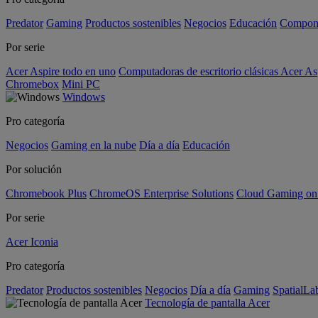
Predator
Gaming
Productos sostenibles
Negocios
Educación
Compon
Por serie
Acer Aspire todo en uno
Computadoras de escritorio clásicas Acer As
Chromebox
Mini PC
Windows
Pro categoría
Negocios
Gaming en la nube
Día a día
Educación
Por solución
Chromebook Plus
ChromeOS Enterprise Solutions
Cloud Gaming o
Por serie
Acer Iconia
Pro categoría
Predator
Productos sostenibles
Negocios
Día a día
Gaming
SpatialL
Tecnología de pantalla Acer