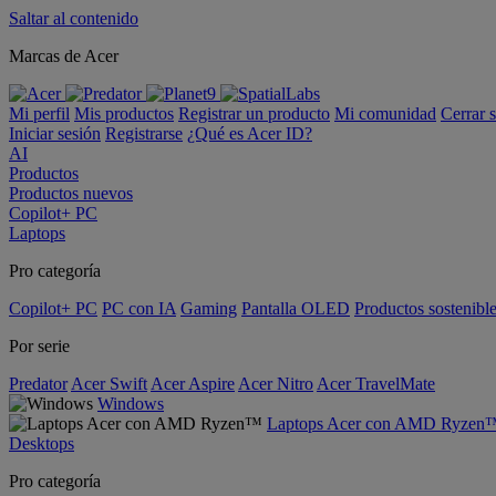
Saltar al contenido
Marcas de Acer
Mi perfil
Mis productos
Registrar un producto
Mi comunidad
Cerrar 
Iniciar sesión
Registrarse
¿Qué es Acer ID?
AI
Productos
Productos nuevos
Copilot+ PC
Laptops
Pro categoría
Copilot+ PC
PC con IA
Gaming
Pantalla OLED
Productos sostenibl
Por serie
Predator
Acer Swift
Acer Aspire
Acer Nitro
Acer TravelMate
Windows
Laptops Acer con AMD Ryzen
Desktops
Pro categoría