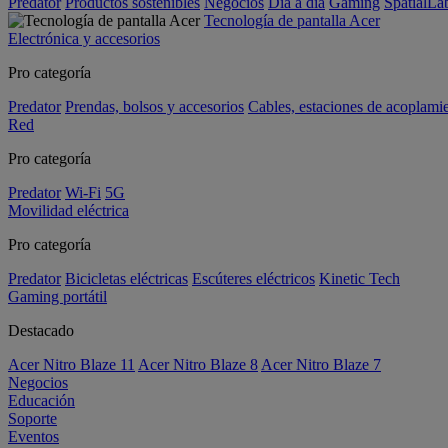
Predator
Productos sostenibles
Negocios
Día a día
Gaming
SpatialL
Tecnología de pantalla Acer
Electrónica y accesorios
Pro categoría
Predator
Prendas, bolsos y accesorios
Cables, estaciones de acoplami
Red
Pro categoría
Predator
Wi-Fi
5G
Movilidad eléctrica
Pro categoría
Predator
Bicicletas eléctricas
Escúteres eléctricos
Kinetic Tech
Gaming portátil
Destacado
Acer Nitro Blaze 11
Acer Nitro Blaze 8
Acer Nitro Blaze 7
Negocios
Educación
Soporte
Eventos