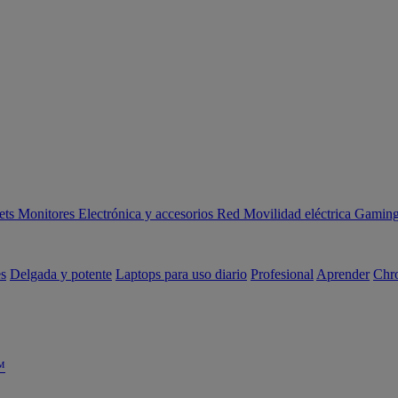
ets
Monitores
Electrónica y accesorios
Red
Movilidad eléctrica
Gaming 
es
Delgada y potente
Laptops para uso diario
Profesional
Aprender
Chr
™