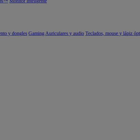
abs™
Monitor inteligente
ento y dongles
Gaming
Auriculares y audio
Teclados, mouse y lápiz ópt