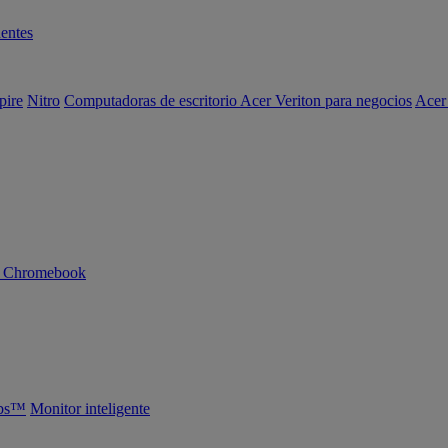
entes
pire
Nitro
Computadoras de escritorio Acer Veriton para negocios
Acer
n Chromebook
abs™
Monitor inteligente