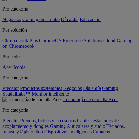
Pro categoría
Negocios
Gaming en la nube
Día a día
Educación
Por solución
Chromebook Plus
ChromeOS Enterprise Solutions
Cloud Gaming
on Chromebook
Por serie
Acer Iconia
Pro categoría
Predator
Productos sostenibles
Negocios
Día a día
Gaming
SpatialLabs™
Monitor inteligente
Tecnología de pantalla Acer
Pro categoría
Predator
Prendas, bolsos y accesorios
Cables, estaciones de
acoplamiento y dongles
Gaming
Auriculares y audio
Teclados,
mouse y lápiz óptico
Dispositivos inteligentes
Cámaras