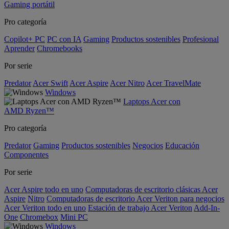
Gaming portátil
Pro categoría
Copilot+ PC
PC con IA
Gaming
Productos sostenibles
Profesional
Aprender
Chromebooks
Por serie
Predator
Acer Swift
Acer Aspire
Acer Nitro
Acer TravelMate
Windows
Laptops Acer con
AMD Ryzen™
Pro categoría
Predator
Gaming
Productos sostenibles
Negocios
Educación
Componentes
Por serie
Acer Aspire todo en uno
Computadoras de escritorio clásicas Acer
Aspire
Nitro
Computadoras de escritorio Acer Veriton para negocios
Acer Veriton todo en uno
Estación de trabajo Acer Veriton
Add-In-
One
Chromebox
Mini PC
Windows