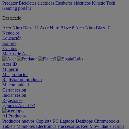
Predator
Bicicletas eléctricas
Escúteres eléctricos
Kinetic Tech
Gaming portátil
Destacado
Acer Nitro Blaze 11
Acer Nitro Blaze 8
Acer Nitro Blaze 7
Negocios
Educación
Soporte
Eventos
Marcas de Acer
Acer ID
Mi perfil
Mis productos
Registrar un producto
Mi comunidad
Cerrar sesión
Iniciar sesión
Registrarse
¿Qué es Acer ID?
AI
Productos
Productos nuevos
Copilot+ PC
Laptops
Desktops
Chromebooks
Tablets
Monitores
Electrónica y accesorios
Red
Movilidad eléctrica