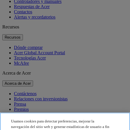
Controladores y manuales
Respuestas de Acer
Contactos
Alertas y recordatorios
Recursos
Recursos
Dónde comprar
Acer Global Account Portal
Tecnologías Acer
McAfee
Acerca de Acer
Acerca de Acer
Contáctenos
Relaciones con inversionistas
Prensa
Premios
Eventos
Usamos cookies para detectar preferencias, mejorar la
Sostenibilidad
navegación del sitio web y generar estadísticas de usuario a fin