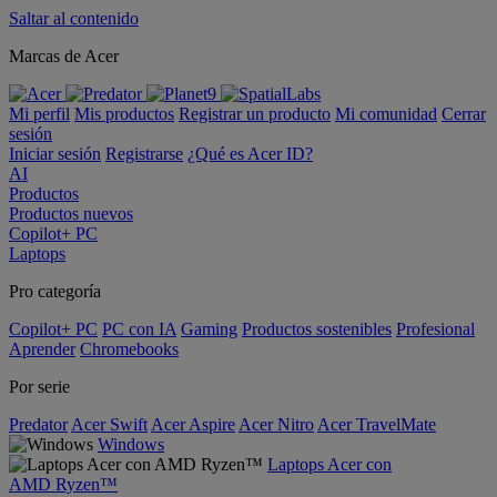
Saltar al contenido
Marcas de Acer
Mi perfil
Mis productos
Registrar un producto
Mi comunidad
Cerrar
sesión
Iniciar sesión
Registrarse
¿Qué es Acer ID?
AI
Productos
Productos nuevos
Copilot+ PC
Laptops
Pro categoría
Copilot+ PC
PC con IA
Gaming
Productos sostenibles
Profesional
Aprender
Chromebooks
Por serie
Predator
Acer Swift
Acer Aspire
Acer Nitro
Acer TravelMate
Windows
Laptops Acer con
AMD Ryzen™