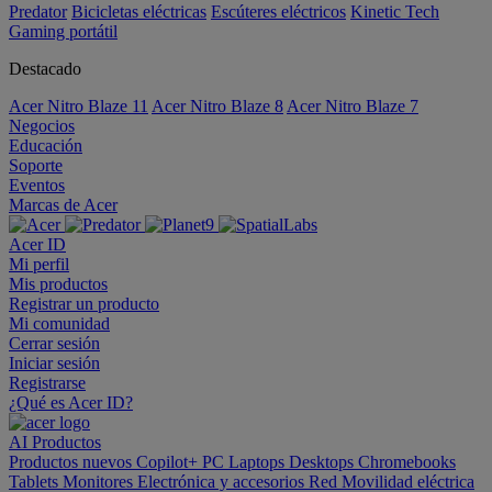
Predator
Bicicletas eléctricas
Escúteres eléctricos
Kinetic Tech
Gaming portátil
Destacado
Acer Nitro Blaze 11
Acer Nitro Blaze 8
Acer Nitro Blaze 7
Negocios
Educación
Soporte
Eventos
Marcas de Acer
Acer ID
Mi perfil
Mis productos
Registrar un producto
Mi comunidad
Cerrar sesión
Iniciar sesión
Registrarse
¿Qué es Acer ID?
AI
Productos
Productos nuevos
Copilot+ PC
Laptops
Desktops
Chromebooks
Tablets
Monitores
Electrónica y accesorios
Red
Movilidad eléctrica