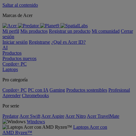
Saltar al contenido
Marcas de Acer
Mi perfil
Mis productos
Registrar un producto
Mi comunidad
Cerrar
sesión
Iniciar sesión
Registrarse
¿Qué es Acer ID?
AI
Productos
Productos nuevos
Copilot+ PC
Laptops
Pro categoría
Copilot+ PC
PC con IA
Gaming
Productos sostenibles
Profesional
Aprender
Chromebooks
Por serie
Predator
Acer Swift
Acer Aspire
Acer Nitro
Acer TravelMate
Windows
Laptops Acer con
AMD Ryzen™