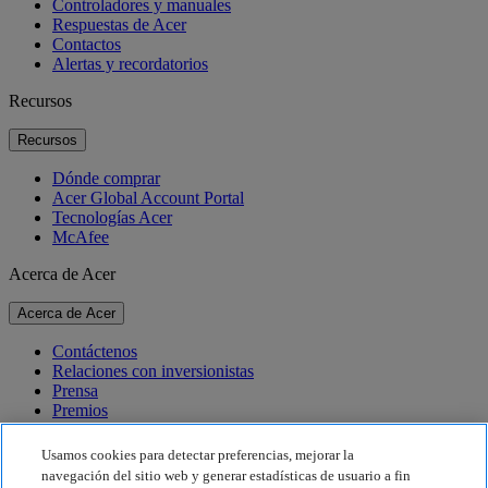
Controladores y manuales
Respuestas de Acer
Contactos
Alertas y recordatorios
Recursos
Recursos
Dónde comprar
Acer Global Account Portal
Tecnologías Acer
McAfee
Acerca de Acer
Acerca de Acer
Contáctenos
Relaciones con inversionistas
Prensa
Premios
Eventos
Usamos cookies para detectar preferencias, mejorar la
Sostenibilidad
navegación del sitio web y generar estadísticas de usuario a fin