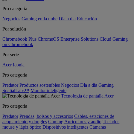
Pro categoría
Negocios
Gaming en la nube
Día a día
Educación
Por solución
Chromebook Plus
ChromeOS Enterprise Solutions
Cloud Gaming
on Chromebook
Por serie
Acer Iconia
Pro categoría
Predator
Productos sostenibles
Negocios
Día a día
Gaming
SpatialLabs™
Monitor inteligente
Tecnología de pantalla Acer
Pro categoría
Predator
Prendas, bolsos y accesorios
Cables, estaciones de
acoplamiento y dongles
Gaming
Auriculares y audio
Teclados,
mouse y lápiz óptico
Dispositivos inteligentes
Cámaras