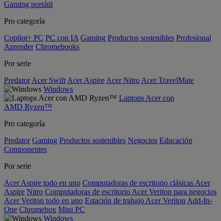
Gaming portátil
Pro categoría
Copilot+ PC
PC con IA
Gaming
Productos sostenibles
Profesional
Aprender
Chromebooks
Por serie
Predator
Acer Swift
Acer Aspire
Acer Nitro
Acer TravelMate
Windows
Laptops Acer con
AMD Ryzen™
Pro categoría
Predator
Gaming
Productos sostenibles
Negocios
Educación
Componentes
Por serie
Acer Aspire todo en uno
Computadoras de escritorio clásicas Acer
Aspire
Nitro
Computadoras de escritorio Acer Veriton para negocios
Acer Veriton todo en uno
Estación de trabajo Acer Veriton
Add-In-
One
Chromebox
Mini PC
Windows