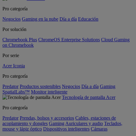
Pro categoría
Negocios
Gaming en la nube
Día a día
Educación
Por solución
Chromebook Plus
ChromeOS Enterprise Solutions
Cloud Gaming
on Chromebook
Por serie
Acer Iconia
Pro categoría
Predator
Productos sostenibles
Negocios
Día a día
Gaming
SpatialLabs™
Monitor inteligente
Tecnología de pantalla Acer
Pro categoría
Predator
Prendas, bolsos y accesorios
Cables, estaciones de
acoplamiento y dongles
Gaming
Auriculares y audio
Teclados,
mouse y lápiz óptico
Dispositivos inteligentes
Cámaras