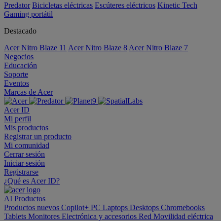
Predator
Bicicletas eléctricas
Escúteres eléctricos
Kinetic Tech
Gaming portátil
Destacado
Acer Nitro Blaze 11
Acer Nitro Blaze 8
Acer Nitro Blaze 7
Negocios
Educación
Soporte
Eventos
Marcas de Acer
Acer ID
Mi perfil
Mis productos
Registrar un producto
Mi comunidad
Cerrar sesión
Iniciar sesión
Registrarse
¿Qué es Acer ID?
AI
Productos
Productos nuevos
Copilot+ PC
Laptops
Desktops
Chromebooks
Tablets
Monitores
Electrónica y accesorios
Red
Movilidad eléctrica