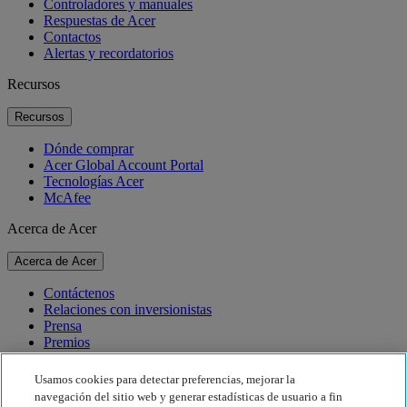
Controladores y manuales
Respuestas de Acer
Contactos
Alertas y recordatorios
Recursos
Recursos
Dónde comprar
Acer Global Account Portal
Tecnologías Acer
McAfee
Acerca de Acer
Acerca de Acer
Contáctenos
Relaciones con inversionistas
Prensa
Premios
Eventos
Usamos cookies para detectar preferencias, mejorar la
Sostenibilidad
navegación del sitio web y generar estadísticas de usuario a fin