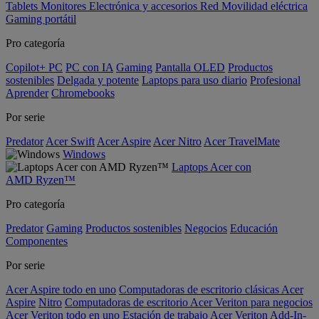
Tablets
Monitores
Electrónica y accesorios
Red
Movilidad eléctrica
Gaming portátil
Pro categoría
Copilot+ PC
PC con IA
Gaming
Pantalla OLED
Productos
sostenibles
Delgada y potente
Laptops para uso diario
Profesional
Aprender
Chromebooks
Por serie
Predator
Acer Swift
Acer Aspire
Acer Nitro
Acer TravelMate
Windows
Laptops Acer con
AMD Ryzen™
Pro categoría
Predator
Gaming
Productos sostenibles
Negocios
Educación
Componentes
Por serie
Acer Aspire todo en uno
Computadoras de escritorio clásicas Acer
Aspire
Nitro
Computadoras de escritorio Acer Veriton para negocios
Acer Veriton todo en uno
Estación de trabajo Acer Veriton
Add-In-