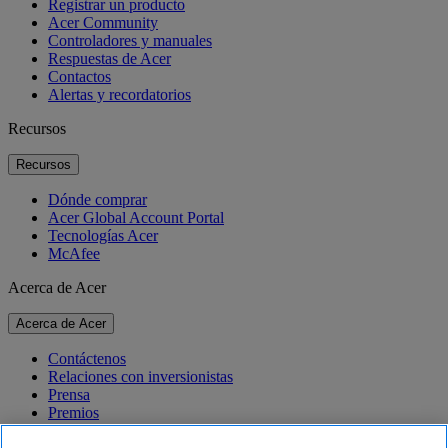
Registrar un producto
Acer Community
Controladores y manuales
Respuestas de Acer
Contactos
Alertas y recordatorios
Recursos
Recursos
Dónde comprar
Acer Global Account Portal
Tecnologías Acer
McAfee
Acerca de Acer
Acerca de Acer
Contáctenos
Relaciones con inversionistas
Prensa
Premios
Eventos