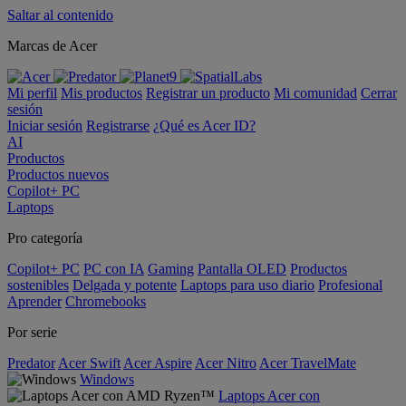
Saltar al contenido
Marcas de Acer
Mi perfil
Mis productos
Registrar un producto
Mi comunidad
Cerrar
sesión
Iniciar sesión
Registrarse
¿Qué es Acer ID?
AI
Productos
Productos nuevos
Copilot+ PC
Laptops
Pro categoría
Copilot+ PC
PC con IA
Gaming
Pantalla OLED
Productos
sostenibles
Delgada y potente
Laptops para uso diario
Profesional
Aprender
Chromebooks
Por serie
Predator
Acer Swift
Acer Aspire
Acer Nitro
Acer TravelMate
Windows
Laptops Acer con