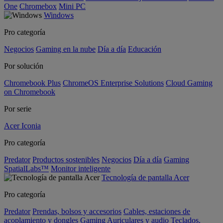
One
Chromebox
Mini PC
Windows
Pro categoría
Negocios
Gaming en la nube
Día a día
Educación
Por solución
Chromebook Plus
ChromeOS Enterprise Solutions
Cloud Gaming
on Chromebook
Por serie
Acer Iconia
Pro categoría
Predator
Productos sostenibles
Negocios
Día a día
Gaming
SpatialLabs™
Monitor inteligente
Tecnología de pantalla Acer
Pro categoría
Predator
Prendas, bolsos y accesorios
Cables, estaciones de
acoplamiento y dongles
Gaming
Auriculares y audio
Teclados,