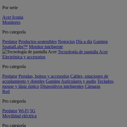
Por serie
Acer Iconia
Monitores
Pro categoría
Predator
Productos sostenibles
Negocios
Día a día
Gaming
SpatialLabs™
Monitor inteligente
Tecnología de pantalla Acer
Electrónica y accesorios
Pro categoría
Predator
Prendas, bolsos y accesorios
Cables, estaciones de
acoplamiento y dongles
Gaming
Auriculares y audio
Teclados,
mouse y lápiz óptico
Dispositivos inteligentes
Cámaras
Red
Pro categoría
Predator
Wi-Fi
5G
Movilidad eléctrica
Pro categoría