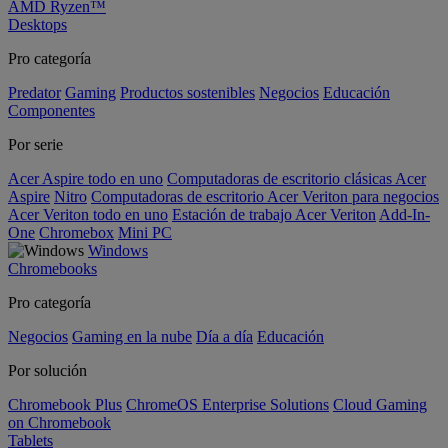
AMD Ryzen™
Desktops
Pro categoría
Predator
Gaming
Productos sostenibles
Negocios
Educación
Componentes
Por serie
Acer Aspire todo en uno
Computadoras de escritorio clásicas Acer
Aspire
Nitro
Computadoras de escritorio Acer Veriton para negocios
Acer Veriton todo en uno
Estación de trabajo Acer Veriton
Add-In-
One
Chromebox
Mini PC
Windows
Chromebooks
Pro categoría
Negocios
Gaming en la nube
Día a día
Educación
Por solución
Chromebook Plus
ChromeOS Enterprise Solutions
Cloud Gaming
on Chromebook
Tablets