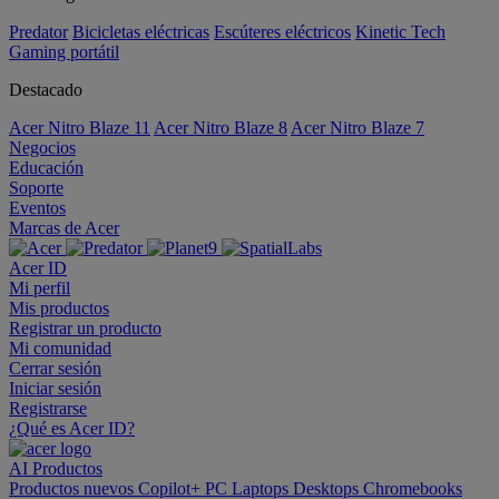
Predator
Bicicletas eléctricas
Escúteres eléctricos
Kinetic Tech
Gaming portátil
Destacado
Acer Nitro Blaze 11
Acer Nitro Blaze 8
Acer Nitro Blaze 7
Negocios
Educación
Soporte
Eventos
Marcas de Acer
Acer ID
Mi perfil
Mis productos
Registrar un producto
Mi comunidad
Cerrar sesión
Iniciar sesión
Registrarse
¿Qué es Acer ID?
AI
Productos
Productos nuevos
Copilot+ PC
Laptops
Desktops
Chromebooks