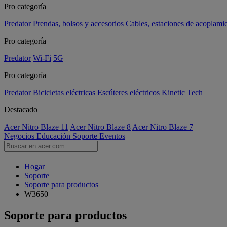
Pro categoría
Predator
Prendas, bolsos y accesorios
Cables, estaciones de acoplami
Pro categoría
Predator
Wi-Fi
5G
Pro categoría
Predator
Bicicletas eléctricas
Escúteres eléctricos
Kinetic Tech
Destacado
Acer Nitro Blaze 11
Acer Nitro Blaze 8
Acer Nitro Blaze 7
Negocios
Educación
Soporte
Eventos
Hogar
Soporte
Soporte para productos
W3650
Soporte para productos