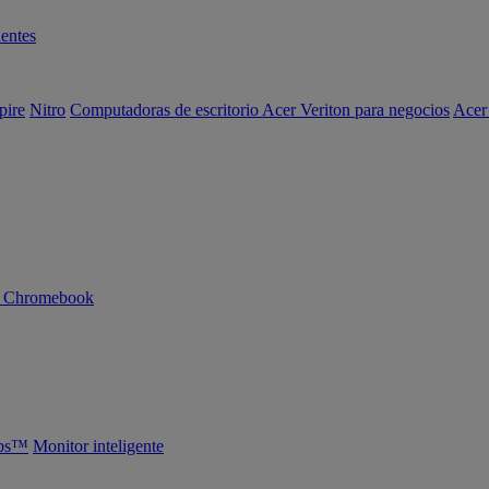
entes
pire
Nitro
Computadoras de escritorio Acer Veriton para negocios
Acer
n Chromebook
abs™
Monitor inteligente