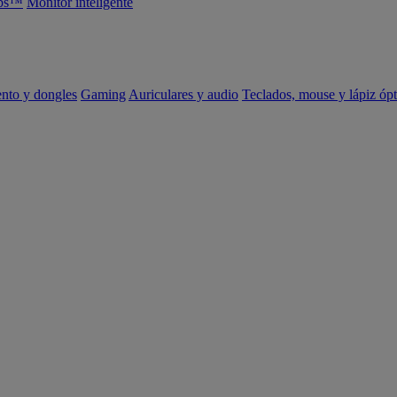
abs™
Monitor inteligente
ento y dongles
Gaming
Auriculares y audio
Teclados, mouse y lápiz ópt