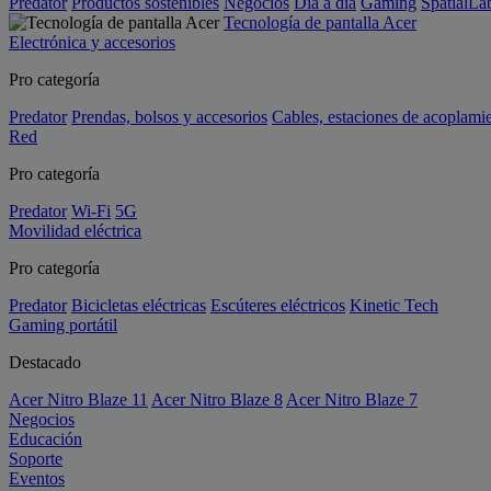
Predator
Productos sostenibles
Negocios
Día a día
Gaming
SpatialL
Tecnología de pantalla Acer
Electrónica y accesorios
Pro categoría
Predator
Prendas, bolsos y accesorios
Cables, estaciones de acoplami
Red
Pro categoría
Predator
Wi-Fi
5G
Movilidad eléctrica
Pro categoría
Predator
Bicicletas eléctricas
Escúteres eléctricos
Kinetic Tech
Gaming portátil
Destacado
Acer Nitro Blaze 11
Acer Nitro Blaze 8
Acer Nitro Blaze 7
Negocios
Educación
Soporte
Eventos