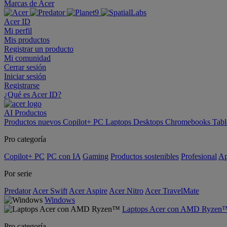
Marcas de Acer
Acer ID
Mi perfil
Mis productos
Registrar un producto
Mi comunidad
Cerrar sesión
Iniciar sesión
Registrarse
¿Qué es Acer ID?
AI
Productos
Productos nuevos
Copilot+ PC
Laptops
Desktops
Chromebooks
Tabl
Pro categoría
Copilot+ PC
PC con IA
Gaming
Productos sostenibles
Profesional
Ap
Por serie
Predator
Acer Swift
Acer Aspire
Acer Nitro
Acer TravelMate
Windows
Laptops Acer con AMD Ryzen
Pro categoría