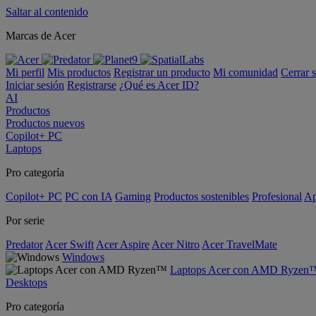
Saltar al contenido
Marcas de Acer
Mi perfil
Mis productos
Registrar un producto
Mi comunidad
Cerrar 
Iniciar sesión
Registrarse
¿Qué es Acer ID?
AI
Productos
Productos nuevos
Copilot+ PC
Laptops
Pro categoría
Copilot+ PC
PC con IA
Gaming
Productos sostenibles
Profesional
Ap
Por serie
Predator
Acer Swift
Acer Aspire
Acer Nitro
Acer TravelMate
Windows
Laptops Acer con AMD Ryzen
Desktops
Pro categoría