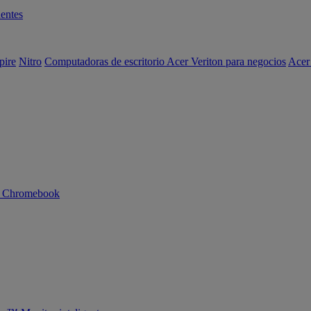
entes
pire
Nitro
Computadoras de escritorio Acer Veriton para negocios
Acer
n Chromebook