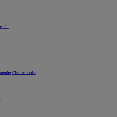
sesión
render
Chromebooks
™