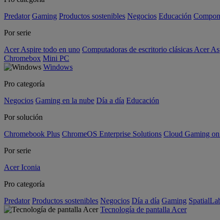
Predator
Gaming
Productos sostenibles
Negocios
Educación
Compon
Por serie
Acer Aspire todo en uno
Computadoras de escritorio clásicas Acer As
Chromebox
Mini PC
Windows
Pro categoría
Negocios
Gaming en la nube
Día a día
Educación
Por solución
Chromebook Plus
ChromeOS Enterprise Solutions
Cloud Gaming o
Por serie
Acer Iconia
Pro categoría
Predator
Productos sostenibles
Negocios
Día a día
Gaming
SpatialL
Tecnología de pantalla Acer