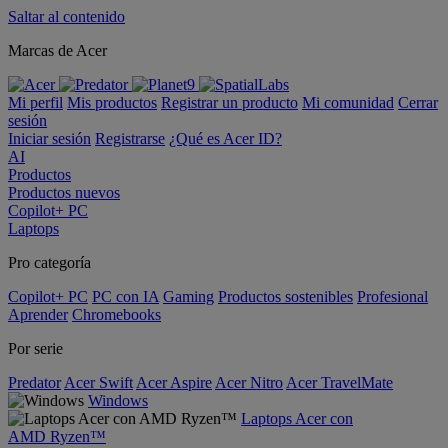
Saltar al contenido
Marcas de Acer
Mi perfil
Mis productos
Registrar un producto
Mi comunidad
Cerrar
sesión
Iniciar sesión
Registrarse
¿Qué es Acer ID?
AI
Productos
Productos nuevos
Copilot+ PC
Laptops
Pro categoría
Copilot+ PC
PC con IA
Gaming
Productos sostenibles
Profesional
Aprender
Chromebooks
Por serie
Predator
Acer Swift
Acer Aspire
Acer Nitro
Acer TravelMate
Windows
Laptops Acer con
AMD Ryzen™