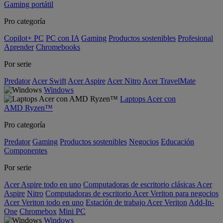
Gaming portátil
Pro categoría
Copilot+ PC
PC con IA
Gaming
Productos sostenibles
Profesional
Aprender
Chromebooks
Por serie
Predator
Acer Swift
Acer Aspire
Acer Nitro
Acer TravelMate
Windows
Laptops Acer con
AMD Ryzen™
Pro categoría
Predator
Gaming
Productos sostenibles
Negocios
Educación
Componentes
Por serie
Acer Aspire todo en uno
Computadoras de escritorio clásicas Acer
Aspire
Nitro
Computadoras de escritorio Acer Veriton para negocios
Acer Veriton todo en uno
Estación de trabajo Acer Veriton
Add-In-
One
Chromebox
Mini PC
Windows