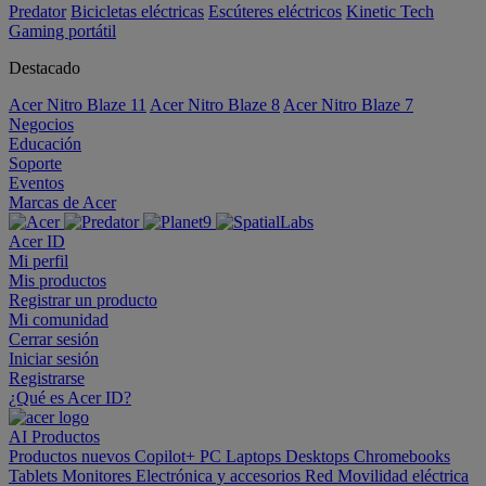
Predator
Bicicletas eléctricas
Escúteres eléctricos
Kinetic Tech
Gaming portátil
Destacado
Acer Nitro Blaze 11
Acer Nitro Blaze 8
Acer Nitro Blaze 7
Negocios
Educación
Soporte
Eventos
Marcas de Acer
Acer ID
Mi perfil
Mis productos
Registrar un producto
Mi comunidad
Cerrar sesión
Iniciar sesión
Registrarse
¿Qué es Acer ID?
AI
Productos
Productos nuevos
Copilot+ PC
Laptops
Desktops
Chromebooks
Tablets
Monitores
Electrónica y accesorios
Red
Movilidad eléctrica