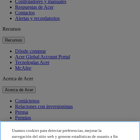
Controladores y manuales
Respuestas de Acer
Contactos
Alertas y recordatorios
Recursos
Recursos
Dónde comprar
Acer Global Account Portal
Tecnologías Acer
McAfee
Acerca de Acer
Acerca de Acer
Contáctenos
Relaciones con inversionistas
Prensa
Premios
Eventos
Usamos cookies para detectar preferencias, mejorar la
Sostenibilidad
navegación del sitio web y generar estadísticas de usuario a fin