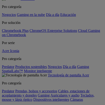
Pro categoría
Negocios
Gaming en la nube
Día a día
Educación
Por solución
Chromebook Plus
ChromeOS Enterprise Solutions
Cloud Gaming
on Chromebook
Por serie
Acer Iconia
Pro categoría
Predator
Productos sostenibles
Negocios
Día a día
Gaming
SpatialLabs™
Monitor inteligente
Tecnología de pantalla Acer
Pro categoría
Predator
Prendas, bolsos y accesorios
Cables, estaciones de
acoplamiento y dongles
Gaming
Auriculares y audio
Teclados,
mouse y lápiz óptico
Dispositivos inteligentes
Cámaras