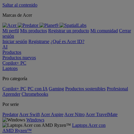
Saltar al contenido
Marcas de Acer
Mi perfil
Mis productos
Registrar un producto
Mi comunidad
Cerrar
sesión
Iniciar sesión
Registrarse
¿Qué es Acer ID?
AI
Productos
Productos nuevos
Copilot+ PC
Laptops
Pro categoría
Copilot+ PC
PC con IA
Gaming
Productos sostenibles
Profesional
Aprender
Chromebooks
Por serie
Predator
Acer Swift
Acer Aspire
Acer Nitro
Acer TravelMate
Windows
Laptops Acer con
AMD Ryzen™