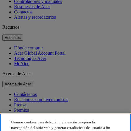
Controladores y manuales
Respuestas de Acer
Contactos
Alertas y recordatorios
Recursos
Recursos
Dónde comprar
Acer Global Account Portal
Tecnologías Acer
McAfee
Acerca de Acer
Acerca de Acer
Contáctenos
Relaciones con inversionistas
Prensa
Premios
Eventos
Usamos cookies para detectar preferencias, mejorar la
Sostenibilidad
navegación del sitio web y generar estadísticas de usuario a fin