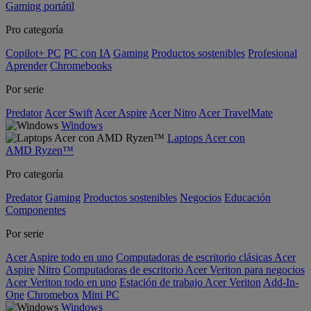
Gaming portátil
Pro categoría
Copilot+ PC
PC con IA
Gaming
Productos sostenibles
Profesional
Aprender
Chromebooks
Por serie
Predator
Acer Swift
Acer Aspire
Acer Nitro
Acer TravelMate
Windows
Laptops Acer con
AMD Ryzen™
Pro categoría
Predator
Gaming
Productos sostenibles
Negocios
Educación
Componentes
Por serie
Acer Aspire todo en uno
Computadoras de escritorio clásicas Acer
Aspire
Nitro
Computadoras de escritorio Acer Veriton para negocios
Acer Veriton todo en uno
Estación de trabajo Acer Veriton
Add-In-
One
Chromebox
Mini PC
Windows