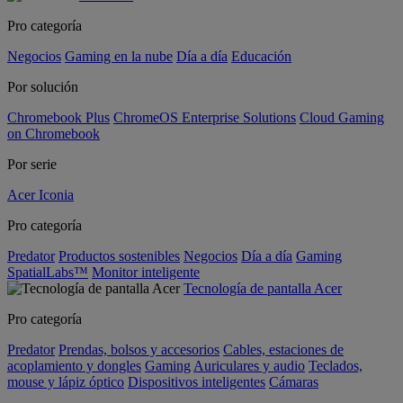
Pro categoría
Negocios
Gaming en la nube
Día a día
Educación
Por solución
Chromebook Plus
ChromeOS Enterprise Solutions
Cloud Gaming
on Chromebook
Por serie
Acer Iconia
Pro categoría
Predator
Productos sostenibles
Negocios
Día a día
Gaming
SpatialLabs™
Monitor inteligente
Tecnología de pantalla Acer
Pro categoría
Predator
Prendas, bolsos y accesorios
Cables, estaciones de
acoplamiento y dongles
Gaming
Auriculares y audio
Teclados,
mouse y lápiz óptico
Dispositivos inteligentes
Cámaras