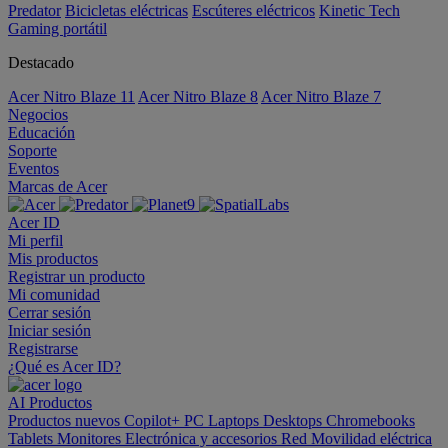
Predator
Bicicletas eléctricas
Escúteres eléctricos
Kinetic Tech
Gaming portátil
Destacado
Acer Nitro Blaze 11
Acer Nitro Blaze 8
Acer Nitro Blaze 7
Negocios
Educación
Soporte
Eventos
Marcas de Acer
Acer ID
Mi perfil
Mis productos
Registrar un producto
Mi comunidad
Cerrar sesión
Iniciar sesión
Registrarse
¿Qué es Acer ID?
AI
Productos
Productos nuevos
Copilot+ PC
Laptops
Desktops
Chromebooks
Tablets
Monitores
Electrónica y accesorios
Red
Movilidad eléctrica