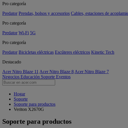
Pro categoría
Predator
Prendas, bolsos y accesorios
Cables, estaciones de acoplami
Pro categoría
Predator
Wi-Fi
5G
Pro categoría
Predator
Bicicletas eléctricas
Escúteres eléctricos
Kinetic Tech
Destacado
Acer Nitro Blaze 11
Acer Nitro Blaze 8
Acer Nitro Blaze 7
Negocios
Educación
Soporte
Eventos
Hogar
Soporte
Soporte para productos
Veriton X2670G
Soporte para productos