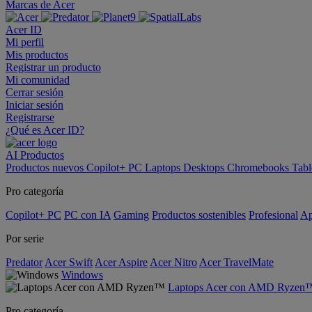
Marcas de Acer
Acer ID
Mi perfil
Mis productos
Registrar un producto
Mi comunidad
Cerrar sesión
Iniciar sesión
Registrarse
¿Qué es Acer ID?
AI
Productos
Productos nuevos
Copilot+ PC
Laptops
Desktops
Chromebooks
Tabl
Pro categoría
Copilot+ PC
PC con IA
Gaming
Productos sostenibles
Profesional
Ap
Por serie
Predator
Acer Swift
Acer Aspire
Acer Nitro
Acer TravelMate
Windows
Laptops Acer con AMD Ryzen
Pro categoría