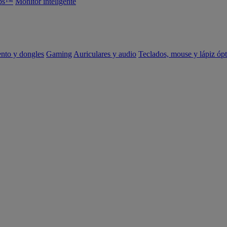
abs™
Monitor inteligente
ento y dongles
Gaming
Auriculares y audio
Teclados, mouse y lápiz ópt