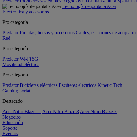
Predator
Productos sostenibles
Negocios
Día a día
Gaming
SpatialL
Tecnología de pantalla Acer
Electrónica y accesorios
Pro categoría
Predator
Prendas, bolsos y accesorios
Cables, estaciones de acoplami
Red
Pro categoría
Predator
Wi-Fi
5G
Movilidad eléctrica
Pro categoría
Predator
Bicicletas eléctricas
Escúteres eléctricos
Kinetic Tech
Gaming portátil
Destacado
Acer Nitro Blaze 11
Acer Nitro Blaze 8
Acer Nitro Blaze 7
Negocios
Educación
Soporte
Eventos