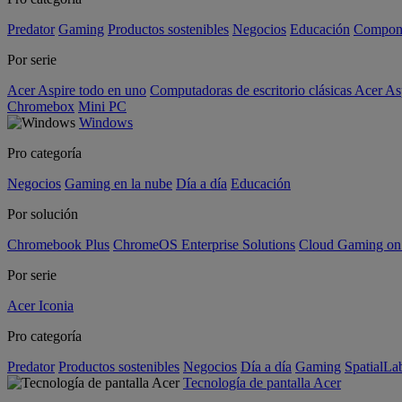
Predator
Gaming
Productos sostenibles
Negocios
Educación
Compon
Por serie
Acer Aspire todo en uno
Computadoras de escritorio clásicas Acer As
Chromebox
Mini PC
Windows
Pro categoría
Negocios
Gaming en la nube
Día a día
Educación
Por solución
Chromebook Plus
ChromeOS Enterprise Solutions
Cloud Gaming o
Por serie
Acer Iconia
Pro categoría
Predator
Productos sostenibles
Negocios
Día a día
Gaming
SpatialL
Tecnología de pantalla Acer