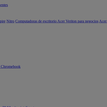
entes
pire
Nitro
Computadoras de escritorio Acer Veriton para negocios
Acer
n Chromebook