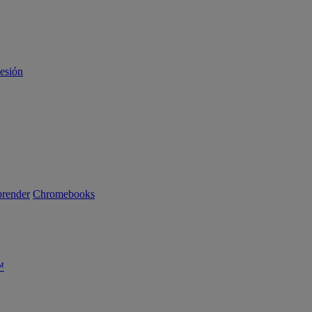
sesión
render
Chromebooks
™