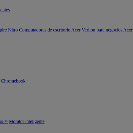
entes
pire
Nitro
Computadoras de escritorio Acer Veriton para negocios
Acer
n Chromebook
abs™
Monitor inteligente