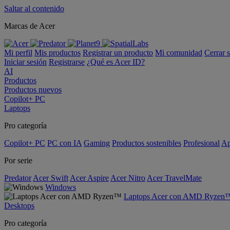
Saltar al contenido
Marcas de Acer
Mi perfil
Mis productos
Registrar un producto
Mi comunidad
Cerrar 
Iniciar sesión
Registrarse
¿Qué es Acer ID?
AI
Productos
Productos nuevos
Copilot+ PC
Laptops
Pro categoría
Copilot+ PC
PC con IA
Gaming
Productos sostenibles
Profesional
Ap
Por serie
Predator
Acer Swift
Acer Aspire
Acer Nitro
Acer TravelMate
Windows
Laptops Acer con AMD Ryzen
Desktops
Pro categoría