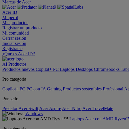
Marcas de Acer
Acer ID
Mi perfil
Mis productos
Registrar un producto
Mi comunidad
Cerrar sesión
Iniciar sesión
Registrarse
¿Qué es Acer ID?
AI
Productos
Productos nuevos
Copilot+ PC
Laptops
Desktops
Chromebooks
Tabl
Pro categoría
Copilot+ PC
PC con IA
Gaming
Productos sostenibles
Profesional
Ap
Por serie
Predator
Acer Swift
Acer Aspire
Acer Nitro
Acer TravelMate
Windows
Laptops Acer con AMD Ryzen
Pro categoría