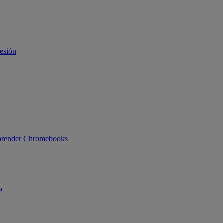
sesión
render
Chromebooks
™