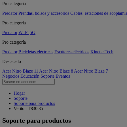
Pro categoría
Predator
Prendas, bolsos y accesorios
Cables, estaciones de acoplami
Pro categoría
Predator
Wi-Fi
5G
Pro categoría
Predator
Bicicletas eléctricas
Escúteres eléctricos
Kinetic Tech
Destacado
Acer Nitro Blaze 11
Acer Nitro Blaze 8
Acer Nitro Blaze 7
Negocios
Educación
Soporte
Eventos
Hogar
Soporte
Soporte para productos
Veriton T830 35
Soporte para productos