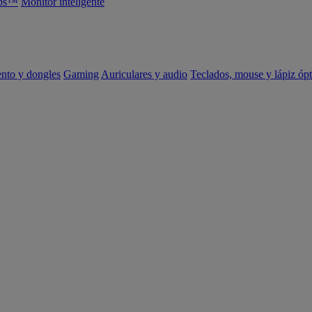
abs™
Monitor inteligente
ento y dongles
Gaming
Auriculares y audio
Teclados, mouse y lápiz ópt