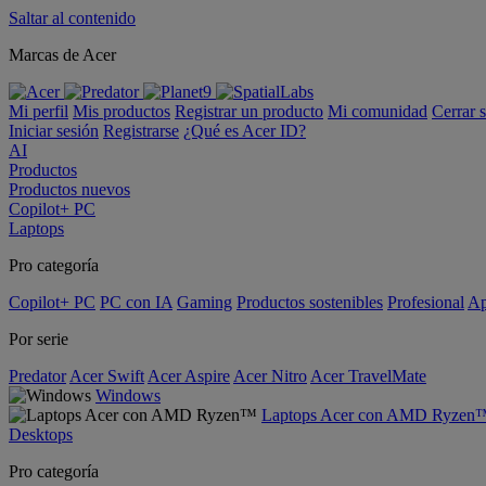
Saltar al contenido
Marcas de Acer
Mi perfil
Mis productos
Registrar un producto
Mi comunidad
Cerrar 
Iniciar sesión
Registrarse
¿Qué es Acer ID?
AI
Productos
Productos nuevos
Copilot+ PC
Laptops
Pro categoría
Copilot+ PC
PC con IA
Gaming
Productos sostenibles
Profesional
Ap
Por serie
Predator
Acer Swift
Acer Aspire
Acer Nitro
Acer TravelMate
Windows
Laptops Acer con AMD Ryzen
Desktops
Pro categoría