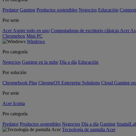
Predator
Gaming
Productos sostenibles
Negocios
Educación
Compon
Por serie
Acer Aspire todo en uno
Computadoras de escritorio clásicas Acer As
Chromebox
Mini PC
Windows
Pro categoría
Negocios
Gaming en la nube
Día a día
Educación
Por solución
Chromebook Plus
ChromeOS Enterprise Solutions
Cloud Gaming o
Por serie
Acer Iconia
Pro categoría
Predator
Productos sostenibles
Negocios
Día a día
Gaming
SpatialL
Tecnología de pantalla Acer