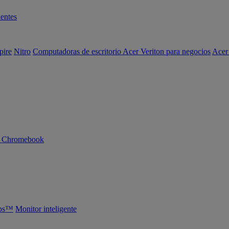
entes
pire
Nitro
Computadoras de escritorio Acer Veriton para negocios
Acer
n Chromebook
abs™
Monitor inteligente