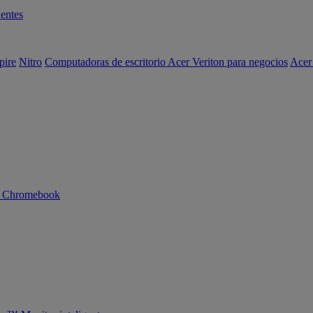
entes
pire
Nitro
Computadoras de escritorio Acer Veriton para negocios
Acer
n Chromebook