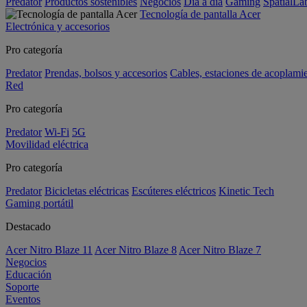
Predator
Productos sostenibles
Negocios
Día a día
Gaming
SpatialL
Tecnología de pantalla Acer
Electrónica y accesorios
Pro categoría
Predator
Prendas, bolsos y accesorios
Cables, estaciones de acoplami
Red
Pro categoría
Predator
Wi-Fi
5G
Movilidad eléctrica
Pro categoría
Predator
Bicicletas eléctricas
Escúteres eléctricos
Kinetic Tech
Gaming portátil
Destacado
Acer Nitro Blaze 11
Acer Nitro Blaze 8
Acer Nitro Blaze 7
Negocios
Educación
Soporte
Eventos