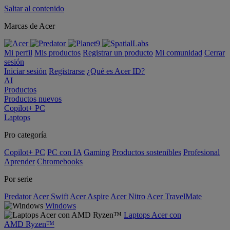
Saltar al contenido
Marcas de Acer
Mi perfil
Mis productos
Registrar un producto
Mi comunidad
Cerrar
sesión
Iniciar sesión
Registrarse
¿Qué es Acer ID?
AI
Productos
Productos nuevos
Copilot+ PC
Laptops
Pro categoría
Copilot+ PC
PC con IA
Gaming
Productos sostenibles
Profesional
Aprender
Chromebooks
Por serie
Predator
Acer Swift
Acer Aspire
Acer Nitro
Acer TravelMate
Windows
Laptops Acer con
AMD Ryzen™