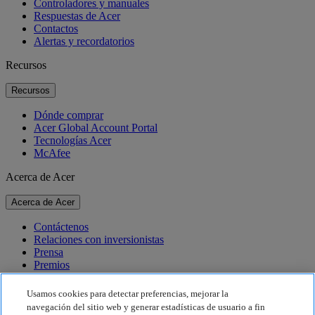
Controladores y manuales
Respuestas de Acer
Contactos
Alertas y recordatorios
Recursos
Recursos
Dónde comprar
Acer Global Account Portal
Tecnologías Acer
McAfee
Acerca de Acer
Acerca de Acer
Contáctenos
Relaciones con inversionistas
Prensa
Premios
Eventos
Usamos cookies para detectar preferencias, mejorar la
Sostenibilidad
navegación del sitio web y generar estadísticas de usuario a fin