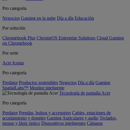
Pro categoría
Negocios
Gaming en la nube
Día a día
Educación
Por solución
Chromebook Plus
ChromeOS Enterprise Solutions
Cloud Gaming
on Chromebook
Por serie
Acer Iconia
Pro categoría
Predator
Productos sostenibles
Negocios
Día a día
Gaming
SpatialLabs™
Monitor inteligente
Tecnología de pantalla Acer
Pro categoría
Predator
Prendas, bolsos y accesorios
Cables, estaciones de
acoplamiento y dongles
Gaming
Auriculares y audio
Teclados,
mouse y lápiz óptico
Dispositivos inteligentes
Cámaras