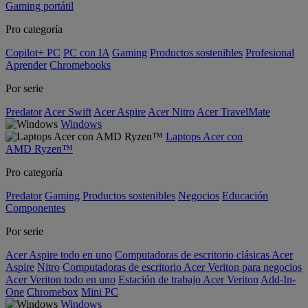
Gaming portátil
Pro categoría
Copilot+ PC
PC con IA
Gaming
Productos sostenibles
Profesional
Aprender
Chromebooks
Por serie
Predator
Acer Swift
Acer Aspire
Acer Nitro
Acer TravelMate
Windows
Laptops Acer con
AMD Ryzen™
Pro categoría
Predator
Gaming
Productos sostenibles
Negocios
Educación
Componentes
Por serie
Acer Aspire todo en uno
Computadoras de escritorio clásicas Acer
Aspire
Nitro
Computadoras de escritorio Acer Veriton para negocios
Acer Veriton todo en uno
Estación de trabajo Acer Veriton
Add-In-
One
Chromebox
Mini PC
Windows