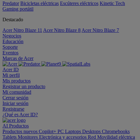
Predator
Bicicletas eléctricas
Escúteres eléctricos
Kinetic Tech
Gaming portátil
Destacado
Acer Nitro Blaze 11
Acer Nitro Blaze 8
Acer Nitro Blaze 7
Negocios
Educación
Soporte
Eventos
Marcas de Acer
Acer ID
Mi perfil
Mis productos
Registrar un producto
Mi comunidad
Cerrar sesión
Iniciar sesión
Registrarse
¿Qué es Acer ID?
AI
Productos
Productos nuevos
Copilot+ PC
Laptops
Desktops
Chromebooks
Tablets
Monitores
Electrónica y accesorios
Red
Movilidad eléctrica