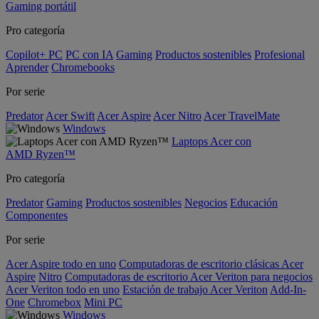
Gaming portátil
Pro categoría
Copilot+ PC
PC con IA
Gaming
Productos sostenibles
Profesional
Aprender
Chromebooks
Por serie
Predator
Acer Swift
Acer Aspire
Acer Nitro
Acer TravelMate
Windows
Laptops Acer con
AMD Ryzen™
Pro categoría
Predator
Gaming
Productos sostenibles
Negocios
Educación
Componentes
Por serie
Acer Aspire todo en uno
Computadoras de escritorio clásicas Acer
Aspire
Nitro
Computadoras de escritorio Acer Veriton para negocios
Acer Veriton todo en uno
Estación de trabajo Acer Veriton
Add-In-
One
Chromebox
Mini PC
Windows