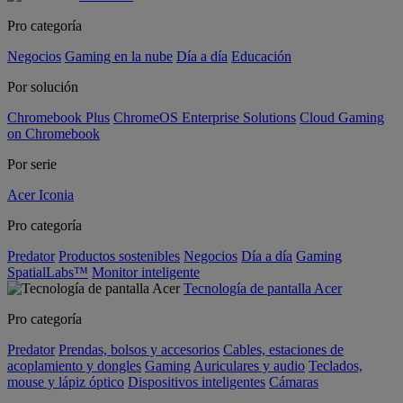
Pro categoría
Negocios
Gaming en la nube
Día a día
Educación
Por solución
Chromebook Plus
ChromeOS Enterprise Solutions
Cloud Gaming
on Chromebook
Por serie
Acer Iconia
Pro categoría
Predator
Productos sostenibles
Negocios
Día a día
Gaming
SpatialLabs™
Monitor inteligente
Tecnología de pantalla Acer
Pro categoría
Predator
Prendas, bolsos y accesorios
Cables, estaciones de
acoplamiento y dongles
Gaming
Auriculares y audio
Teclados,
mouse y lápiz óptico
Dispositivos inteligentes
Cámaras