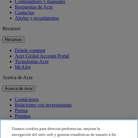
Controladores y manuales
Respuestas de Acer
Contactos
Alertas y recordatorios
Recursos
Recursos
Dónde comprar
Acer Global Account Portal
Tecnologías Acer
McAfee
Acerca de Acer
Acerca de Acer
Contáctenos
Relaciones con inversionistas
Prensa
Premios
Eventos
Usamos cookies para detectar preferencias, mejorar la
Sostenibilidad
navegación del sitio web y generar estadísticas de usuario a fin