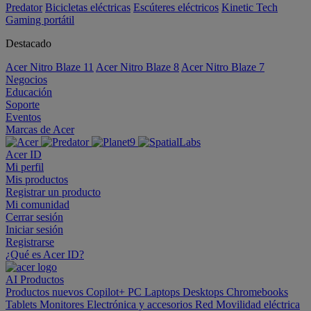
Predator
Bicicletas eléctricas
Escúteres eléctricos
Kinetic Tech
Gaming portátil
Destacado
Acer Nitro Blaze 11
Acer Nitro Blaze 8
Acer Nitro Blaze 7
Negocios
Educación
Soporte
Eventos
Marcas de Acer
Acer ID
Mi perfil
Mis productos
Registrar un producto
Mi comunidad
Cerrar sesión
Iniciar sesión
Registrarse
¿Qué es Acer ID?
AI
Productos
Productos nuevos
Copilot+ PC
Laptops
Desktops
Chromebooks
Tablets
Monitores
Electrónica y accesorios
Red
Movilidad eléctrica