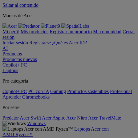
Saltar al contenido
Marcas de Acer
Mi perfil
Mis productos
Registrar un producto
Mi comunidad
Cerrar
sesión
Iniciar sesión
Registrarse
¿Qué es Acer ID?
AI
Productos
Productos nuevos
Copilot+ PC
Laptops
Pro categoría
Copilot+ PC
PC con IA
Gaming
Productos sostenibles
Profesional
Aprender
Chromebooks
Por serie
Predator
Acer Swift
Acer Aspire
Acer Nitro
Acer TravelMate
Windows
Laptops Acer con
AMD Ryzen™