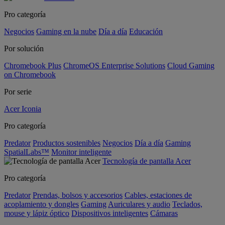
Pro categoría
Negocios
Gaming en la nube
Día a día
Educación
Por solución
Chromebook Plus
ChromeOS Enterprise Solutions
Cloud Gaming
on Chromebook
Por serie
Acer Iconia
Pro categoría
Predator
Productos sostenibles
Negocios
Día a día
Gaming
SpatialLabs™
Monitor inteligente
Tecnología de pantalla Acer
Pro categoría
Predator
Prendas, bolsos y accesorios
Cables, estaciones de
acoplamiento y dongles
Gaming
Auriculares y audio
Teclados,
mouse y lápiz óptico
Dispositivos inteligentes
Cámaras