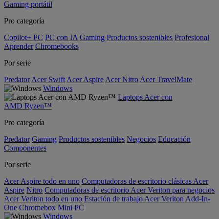
Gaming portátil
Pro categoría
Copilot+ PC
PC con IA
Gaming
Productos sostenibles
Profesional
Aprender
Chromebooks
Por serie
Predator
Acer Swift
Acer Aspire
Acer Nitro
Acer TravelMate
Windows
Laptops Acer con
AMD Ryzen™
Pro categoría
Predator
Gaming
Productos sostenibles
Negocios
Educación
Componentes
Por serie
Acer Aspire todo en uno
Computadoras de escritorio clásicas Acer
Aspire
Nitro
Computadoras de escritorio Acer Veriton para negocios
Acer Veriton todo en uno
Estación de trabajo Acer Veriton
Add-In-
One
Chromebox
Mini PC
Windows