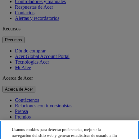
Controladores y manuales
Respuestas de Acer
Contactos
Alertas y recordatorios
Recursos
Recursos
Dónde comprar
Acer Global Account Portal
Tecnologías Acer
McAfee
Acerca de Acer
Acerca de Acer
Contáctenos
Relaciones con inversionistas
Prensa
Premios
Eventos
Usamos cookies para detectar preferencias, mejorar la
Sostenibilidad
navegación del sitio web y generar estadísticas de usuario a fin