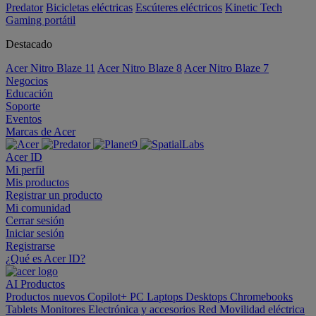
Predator
Bicicletas eléctricas
Escúteres eléctricos
Kinetic Tech
Gaming portátil
Destacado
Acer Nitro Blaze 11
Acer Nitro Blaze 8
Acer Nitro Blaze 7
Negocios
Educación
Soporte
Eventos
Marcas de Acer
Acer ID
Mi perfil
Mis productos
Registrar un producto
Mi comunidad
Cerrar sesión
Iniciar sesión
Registrarse
¿Qué es Acer ID?
AI
Productos
Productos nuevos
Copilot+ PC
Laptops
Desktops
Chromebooks
Tablets
Monitores
Electrónica y accesorios
Red
Movilidad eléctrica