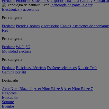
Predator
Productos sostenibles
Negocios
Día a día
Gaming
SpatialL
Tecnología de pantalla Acer
Electrónica y accesorios
Pro categoría
Predator
Prendas, bolsos y accesorios
Cables, estaciones de acoplami
Red
Pro categoría
Predator
Wi-Fi
5G
Movilidad eléctrica
Pro categoría
Predator
Bicicletas eléctricas
Escúteres eléctricos
Kinetic Tech
Gaming portátil
Destacado
Acer Nitro Blaze 11
Acer Nitro Blaze 8
Acer Nitro Blaze 7
Negocios
Educación
Soporte
Eventos