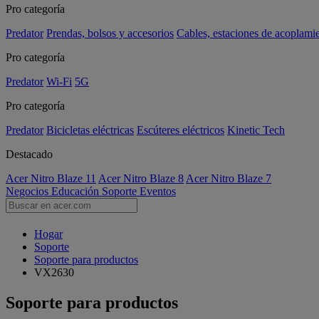
Pro categoría
Predator
Prendas, bolsos y accesorios
Cables, estaciones de acoplami
Pro categoría
Predator
Wi-Fi
5G
Pro categoría
Predator
Bicicletas eléctricas
Escúteres eléctricos
Kinetic Tech
Destacado
Acer Nitro Blaze 11
Acer Nitro Blaze 8
Acer Nitro Blaze 7
Negocios
Educación
Soporte
Eventos
Hogar
Soporte
Soporte para productos
VX2630
Soporte para productos