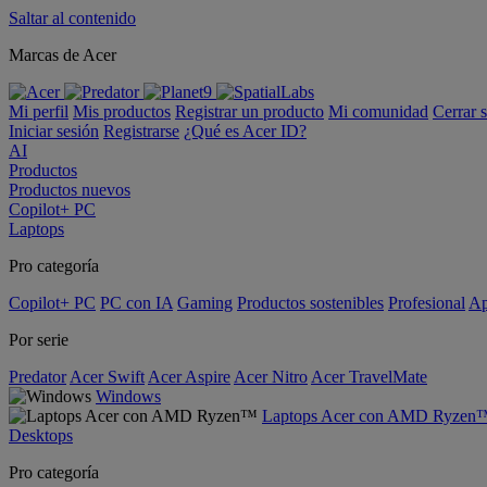
Saltar al contenido
Marcas de Acer
Mi perfil
Mis productos
Registrar un producto
Mi comunidad
Cerrar 
Iniciar sesión
Registrarse
¿Qué es Acer ID?
AI
Productos
Productos nuevos
Copilot+ PC
Laptops
Pro categoría
Copilot+ PC
PC con IA
Gaming
Productos sostenibles
Profesional
Ap
Por serie
Predator
Acer Swift
Acer Aspire
Acer Nitro
Acer TravelMate
Windows
Laptops Acer con AMD Ryzen
Desktops
Pro categoría