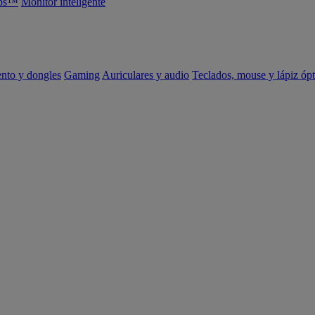
abs™
Monitor inteligente
ento y dongles
Gaming
Auriculares y audio
Teclados, mouse y lápiz ópt