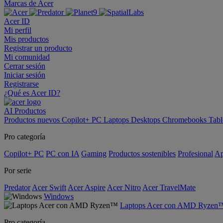
Marcas de Acer
Acer ID
Mi perfil
Mis productos
Registrar un producto
Mi comunidad
Cerrar sesión
Iniciar sesión
Registrarse
¿Qué es Acer ID?
AI
Productos
Productos nuevos
Copilot+ PC
Laptops
Desktops
Chromebooks
Tabl
Pro categoría
Copilot+ PC
PC con IA
Gaming
Productos sostenibles
Profesional
Ap
Por serie
Predator
Acer Swift
Acer Aspire
Acer Nitro
Acer TravelMate
Windows
Laptops Acer con AMD Ryzen
Pro categoría