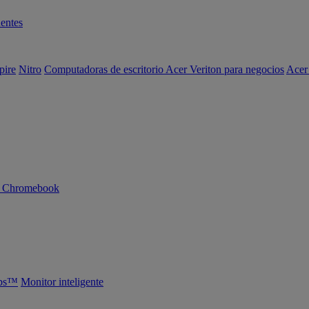
entes
pire
Nitro
Computadoras de escritorio Acer Veriton para negocios
Acer
n Chromebook
abs™
Monitor inteligente