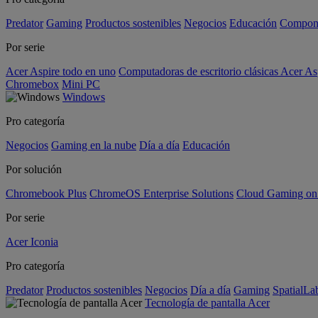
Predator
Gaming
Productos sostenibles
Negocios
Educación
Compon
Por serie
Acer Aspire todo en uno
Computadoras de escritorio clásicas Acer As
Chromebox
Mini PC
Windows
Pro categoría
Negocios
Gaming en la nube
Día a día
Educación
Por solución
Chromebook Plus
ChromeOS Enterprise Solutions
Cloud Gaming o
Por serie
Acer Iconia
Pro categoría
Predator
Productos sostenibles
Negocios
Día a día
Gaming
SpatialL
Tecnología de pantalla Acer