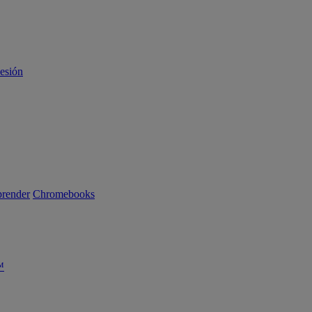
sesión
render
Chromebooks
™