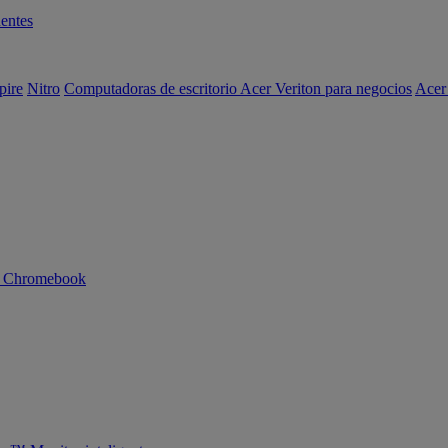
entes
pire
Nitro
Computadoras de escritorio Acer Veriton para negocios
Acer
n Chromebook