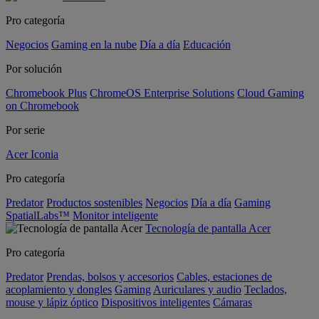
Pro categoría
Negocios
Gaming en la nube
Día a día
Educación
Por solución
Chromebook Plus
ChromeOS Enterprise Solutions
Cloud Gaming
on Chromebook
Por serie
Acer Iconia
Pro categoría
Predator
Productos sostenibles
Negocios
Día a día
Gaming
SpatialLabs™
Monitor inteligente
Tecnología de pantalla Acer
Pro categoría
Predator
Prendas, bolsos y accesorios
Cables, estaciones de
acoplamiento y dongles
Gaming
Auriculares y audio
Teclados,
mouse y lápiz óptico
Dispositivos inteligentes
Cámaras