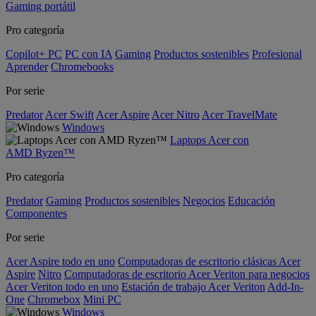
Gaming portátil
Pro categoría
Copilot+ PC
PC con IA
Gaming
Productos sostenibles
Profesional
Aprender
Chromebooks
Por serie
Predator
Acer Swift
Acer Aspire
Acer Nitro
Acer TravelMate
Windows
Laptops Acer con
AMD Ryzen™
Pro categoría
Predator
Gaming
Productos sostenibles
Negocios
Educación
Componentes
Por serie
Acer Aspire todo en uno
Computadoras de escritorio clásicas Acer
Aspire
Nitro
Computadoras de escritorio Acer Veriton para negocios
Acer Veriton todo en uno
Estación de trabajo Acer Veriton
Add-In-
One
Chromebox
Mini PC
Windows