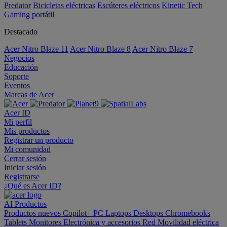
Predator
Bicicletas eléctricas
Escúteres eléctricos
Kinetic Tech
Gaming portátil
Destacado
Acer Nitro Blaze 11
Acer Nitro Blaze 8
Acer Nitro Blaze 7
Negocios
Educación
Soporte
Eventos
Marcas de Acer
Acer ID
Mi perfil
Mis productos
Registrar un producto
Mi comunidad
Cerrar sesión
Iniciar sesión
Registrarse
¿Qué es Acer ID?
AI
Productos
Productos nuevos
Copilot+ PC
Laptops
Desktops
Chromebooks
Tablets
Monitores
Electrónica y accesorios
Red
Movilidad eléctrica