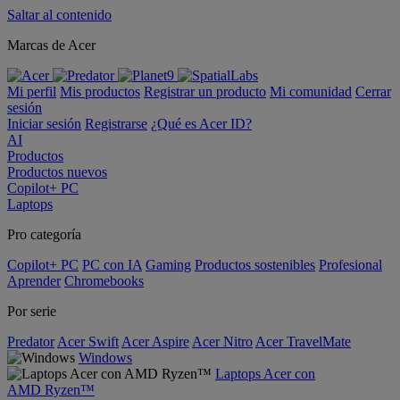
Saltar al contenido
Marcas de Acer
Mi perfil
Mis productos
Registrar un producto
Mi comunidad
Cerrar
sesión
Iniciar sesión
Registrarse
¿Qué es Acer ID?
AI
Productos
Productos nuevos
Copilot+ PC
Laptops
Pro categoría
Copilot+ PC
PC con IA
Gaming
Productos sostenibles
Profesional
Aprender
Chromebooks
Por serie
Predator
Acer Swift
Acer Aspire
Acer Nitro
Acer TravelMate
Windows
Laptops Acer con
AMD Ryzen™