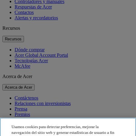
Controladores y manuales
Respuestas de Acer
Contactos
Alertas y recordatorios
Recursos
Recursos
Dónde comprar
Acer Global Account Portal
Tecnologías Acer
McAfee
Acerca de Acer
Acerca de Acer
Contáctenos
Relaciones con inversionistas
Prensa
Premios
Eventos
Usamos cookies para detectar preferencias, mejorar la
Sostenibilidad
navegación del sitio web y generar estadísticas de usuario a fin