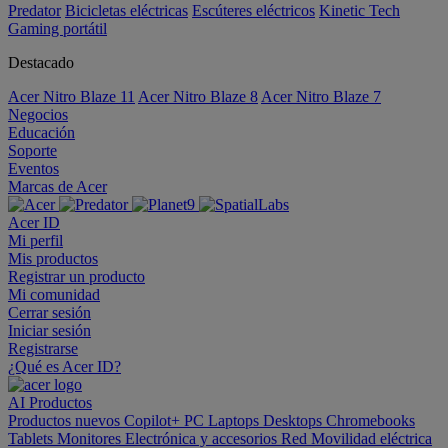
Predator
Bicicletas eléctricas
Escúteres eléctricos
Kinetic Tech
Gaming portátil
Destacado
Acer Nitro Blaze 11
Acer Nitro Blaze 8
Acer Nitro Blaze 7
Negocios
Educación
Soporte
Eventos
Marcas de Acer
Acer ID
Mi perfil
Mis productos
Registrar un producto
Mi comunidad
Cerrar sesión
Iniciar sesión
Registrarse
¿Qué es Acer ID?
AI
Productos
Productos nuevos
Copilot+ PC
Laptops
Desktops
Chromebooks
Tablets
Monitores
Electrónica y accesorios
Red
Movilidad eléctrica