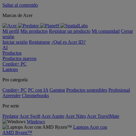
Saltar al contenido
Marcas de Acer
Mi perfil
Mis productos
Registrar un producto
Mi comunidad
Cerrar
sesión
Iniciar sesión
Registrarse
¿Qué es Acer ID?
AI
Productos
Productos nuevos
Copilot+ PC
Laptops
Pro categoría
Copilot+ PC
PC con IA
Gaming
Productos sostenibles
Profesional
Aprender
Chromebooks
Por serie
Predator
Acer Swift
Acer Aspire
Acer Nitro
Acer TravelMate
Windows
Laptops Acer con
AMD Ryzen™