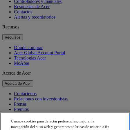
Controladores y manuales
Respuestas de Acer
Contactos
Alertas y recordatorios
Recursos
Recursos
Dónde comprar
Acer Global Account Portal
Tecnologías Acer
McAfee
Acerca de Acer
Acerca de Acer
Contáctenos
Relaciones con inversionistas
Prensa
Premios
Eventos
Usamos cookies para detectar preferencias, mejorar la
Sostenibilidad
navegación del sitio web y generar estadísticas de usuario a fin