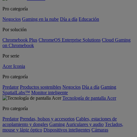
Pro categoría
Negocios
Gaming en la nube
Día a día
Educación
Por solución
Chromebook Plus
ChromeOS Enterprise Solutions
Cloud Gaming
on Chromebook
Por serie
Acer Iconia
Pro categoría
Predator
Productos sostenibles
Negocios
Día a día
Gaming
SpatialLabs™
Monitor inteligente
Tecnología de pantalla Acer
Pro categoría
Predator
Prendas, bolsos y accesorios
Cables, estaciones de
acoplamiento y dongles
Gaming
Auriculares y audio
Teclados,
mouse y lápiz óptico
Dispositivos inteligentes
Cámaras