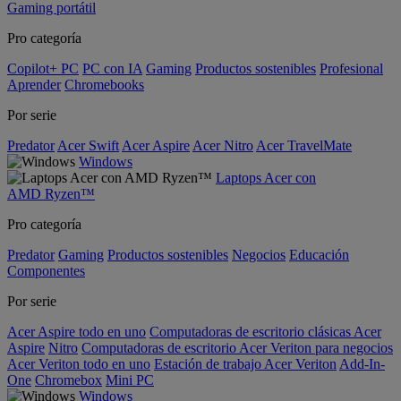
Gaming portátil
Pro categoría
Copilot+ PC
PC con IA
Gaming
Productos sostenibles
Profesional
Aprender
Chromebooks
Por serie
Predator
Acer Swift
Acer Aspire
Acer Nitro
Acer TravelMate
Windows
Laptops Acer con
AMD Ryzen™
Pro categoría
Predator
Gaming
Productos sostenibles
Negocios
Educación
Componentes
Por serie
Acer Aspire todo en uno
Computadoras de escritorio clásicas Acer
Aspire
Nitro
Computadoras de escritorio Acer Veriton para negocios
Acer Veriton todo en uno
Estación de trabajo Acer Veriton
Add-In-
One
Chromebox
Mini PC
Windows