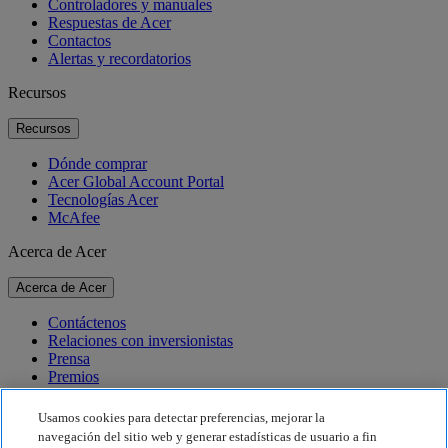
Controladores y manuales
Respuestas de Acer
Contactos
Alertas y recordatorios
Recursos
Recursos
Dónde comprar
Acer Global Account Portal
Tecnologías Acer
McAfee
Acerca de Acer
Acerca de Acer
Contáctenos
Relaciones con inversionistas
Prensa
Premios
Eventos
Usamos cookies para detectar preferencias, mejorar la
Sostenibilidad
navegación del sitio web y generar estadísticas de usuario a fin