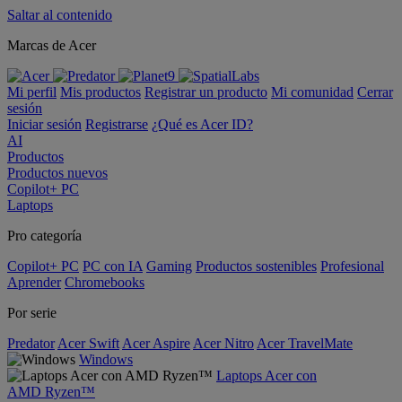
Saltar al contenido
Marcas de Acer
Mi perfil
Mis productos
Registrar un producto
Mi comunidad
Cerrar
sesión
Iniciar sesión
Registrarse
¿Qué es Acer ID?
AI
Productos
Productos nuevos
Copilot+ PC
Laptops
Pro categoría
Copilot+ PC
PC con IA
Gaming
Productos sostenibles
Profesional
Aprender
Chromebooks
Por serie
Predator
Acer Swift
Acer Aspire
Acer Nitro
Acer TravelMate
Windows
Laptops Acer con
AMD Ryzen™