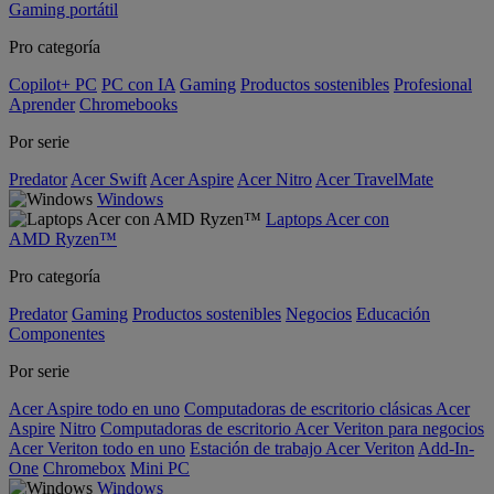
Gaming portátil
Pro categoría
Copilot+ PC
PC con IA
Gaming
Productos sostenibles
Profesional
Aprender
Chromebooks
Por serie
Predator
Acer Swift
Acer Aspire
Acer Nitro
Acer TravelMate
Windows
Laptops Acer con
AMD Ryzen™
Pro categoría
Predator
Gaming
Productos sostenibles
Negocios
Educación
Componentes
Por serie
Acer Aspire todo en uno
Computadoras de escritorio clásicas Acer
Aspire
Nitro
Computadoras de escritorio Acer Veriton para negocios
Acer Veriton todo en uno
Estación de trabajo Acer Veriton
Add-In-
One
Chromebox
Mini PC
Windows