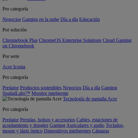
Pro categoría
Negocios
Gaming en la nube
Día a día
Educación
Por solución
Chromebook Plus
ChromeOS Enterprise Solutions
Cloud Gaming
on Chromebook
Por serie
Acer Iconia
Pro categoría
Predator
Productos sostenibles
Negocios
Día a día
Gaming
SpatialLabs™
Monitor inteligente
Tecnología de pantalla Acer
Pro categoría
Predator
Prendas, bolsos y accesorios
Cables, estaciones de
acoplamiento y dongles
Gaming
Auriculares y audio
Teclados,
mouse y lápiz óptico
Dispositivos inteligentes
Cámaras