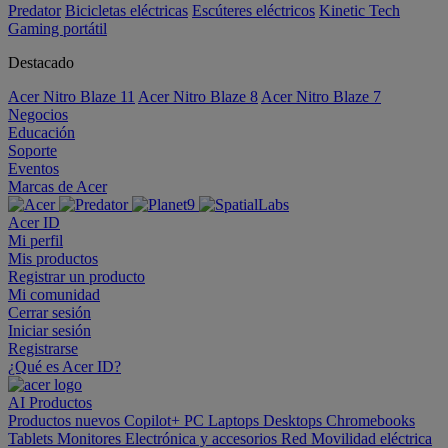
Predator
Bicicletas eléctricas
Escúteres eléctricos
Kinetic Tech
Gaming portátil
Destacado
Acer Nitro Blaze 11
Acer Nitro Blaze 8
Acer Nitro Blaze 7
Negocios
Educación
Soporte
Eventos
Marcas de Acer
Acer ID
Mi perfil
Mis productos
Registrar un producto
Mi comunidad
Cerrar sesión
Iniciar sesión
Registrarse
¿Qué es Acer ID?
AI
Productos
Productos nuevos
Copilot+ PC
Laptops
Desktops
Chromebooks
Tablets
Monitores
Electrónica y accesorios
Red
Movilidad eléctrica