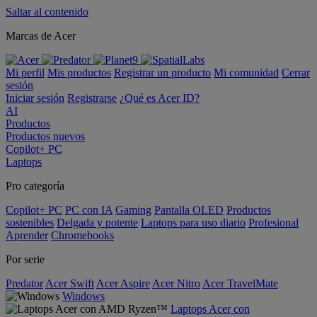
Saltar al contenido
Marcas de Acer
Mi perfil
Mis productos
Registrar un producto
Mi comunidad
Cerrar
sesión
Iniciar sesión
Registrarse
¿Qué es Acer ID?
AI
Productos
Productos nuevos
Copilot+ PC
Laptops
Pro categoría
Copilot+ PC
PC con IA
Gaming
Pantalla OLED
Productos
sostenibles
Delgada y potente
Laptops para uso diario
Profesional
Aprender
Chromebooks
Por serie
Predator
Acer Swift
Acer Aspire
Acer Nitro
Acer TravelMate
Windows
Laptops Acer con