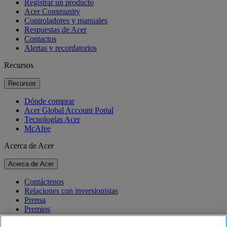
Registrar un producto
Acer Community
Controladores y manuales
Respuestas de Acer
Contactos
Alertas y recordatorios
Recursos
Recursos
Dónde comprar
Acer Global Account Portal
Tecnologías Acer
McAfee
Acerca de Acer
Acerca de Acer
Contáctenos
Relaciones con inversionistas
Prensa
Premios
Eventos