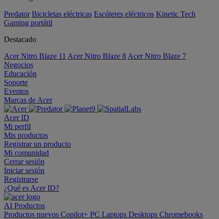
Predator
Bicicletas eléctricas
Escúteres eléctricos
Kinetic Tech
Gaming portátil
Destacado
Acer Nitro Blaze 11
Acer Nitro Blaze 8
Acer Nitro Blaze 7
Negocios
Educación
Soporte
Eventos
Marcas de Acer
Acer ID
Mi perfil
Mis productos
Registrar un producto
Mi comunidad
Cerrar sesión
Iniciar sesión
Registrarse
¿Qué es Acer ID?
AI
Productos
Productos nuevos
Copilot+ PC
Laptops
Desktops
Chromebooks