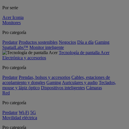
Por serie
Acer Iconia
Monitores
Pro categoría
Predator
Productos sostenibles
Negocios
Día a día
Gaming
SpatialLabs™
Monitor inteligente
Tecnología de pantalla Acer
Electrónica y accesorios
Pro categoría
Predator
Prendas, bolsos y accesorios
Cables, estaciones de
acoplamiento y dongles
Gaming
Auriculares y audio
Teclados,
mouse y lápiz óptico
Dispositivos inteligentes
Cámaras
Red
Pro categoría
Predator
Wi-Fi
5G
Movilidad eléctrica
Pro categoría