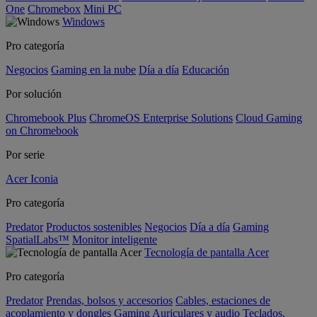
One
Chromebox
Mini PC
Windows
Pro categoría
Negocios
Gaming en la nube
Día a día
Educación
Por solución
Chromebook Plus
ChromeOS Enterprise Solutions
Cloud Gaming
on Chromebook
Por serie
Acer Iconia
Pro categoría
Predator
Productos sostenibles
Negocios
Día a día
Gaming
SpatialLabs™
Monitor inteligente
Tecnología de pantalla Acer
Pro categoría
Predator
Prendas, bolsos y accesorios
Cables, estaciones de
acoplamiento y dongles
Gaming
Auriculares y audio
Teclados,