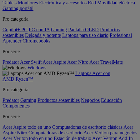
Tablets
Monitores
Electrónica y accesorios
Red
Movilidad eléctrica
Gaming portátil
Pro categoría
Copilot+ PC
PC con IA
Gaming
Pantalla OLED
Productos
sostenibles
Delgada y potente
Laptops para uso diario
Profesional
Aprender
Chromebooks
Por serie
Predator
Acer Swift
Acer Aspire
Acer Nitro
Acer TravelMate
Windows
Laptops Acer con
AMD Ryzen™
Pro categoría
Predator
Gaming
Productos sostenibles
Negocios
Educación
Componentes
Por serie
Acer Aspire todo en uno
Computadoras de escritorio clásicas Acer
Aspire
Nitro
Computadoras de escritorio Acer Veriton para negocios
Acer Veriton todo en uno
Estación de trabajo Acer Veriton
Add-In-