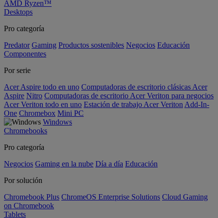
AMD Ryzen™
Desktops
Pro categoría
Predator
Gaming
Productos sostenibles
Negocios
Educación
Componentes
Por serie
Acer Aspire todo en uno
Computadoras de escritorio clásicas Acer
Aspire
Nitro
Computadoras de escritorio Acer Veriton para negocios
Acer Veriton todo en uno
Estación de trabajo Acer Veriton
Add-In-
One
Chromebox
Mini PC
Windows
Chromebooks
Pro categoría
Negocios
Gaming en la nube
Día a día
Educación
Por solución
Chromebook Plus
ChromeOS Enterprise Solutions
Cloud Gaming
on Chromebook
Tablets