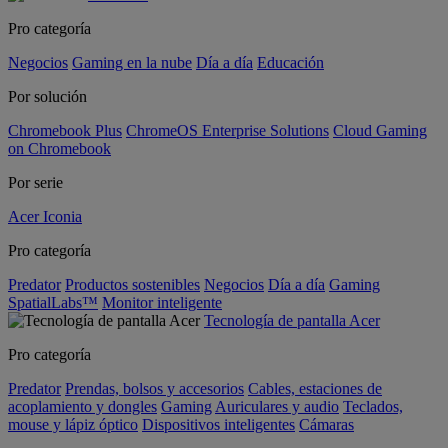
Pro categoría
Negocios
Gaming en la nube
Día a día
Educación
Por solución
Chromebook Plus
ChromeOS Enterprise Solutions
Cloud Gaming
on Chromebook
Por serie
Acer Iconia
Pro categoría
Predator
Productos sostenibles
Negocios
Día a día
Gaming
SpatialLabs™
Monitor inteligente
Tecnología de pantalla Acer
Pro categoría
Predator
Prendas, bolsos y accesorios
Cables, estaciones de
acoplamiento y dongles
Gaming
Auriculares y audio
Teclados,
mouse y lápiz óptico
Dispositivos inteligentes
Cámaras