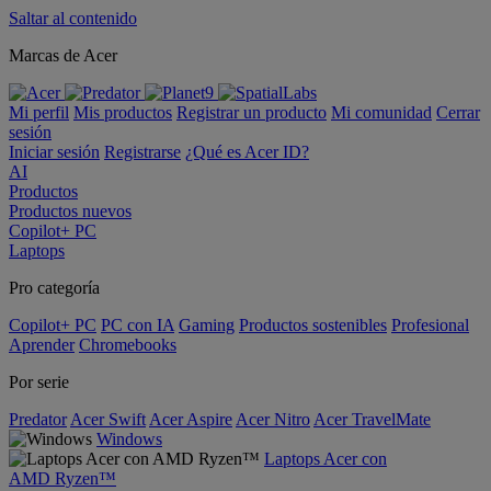
Saltar al contenido
Marcas de Acer
Mi perfil
Mis productos
Registrar un producto
Mi comunidad
Cerrar
sesión
Iniciar sesión
Registrarse
¿Qué es Acer ID?
AI
Productos
Productos nuevos
Copilot+ PC
Laptops
Pro categoría
Copilot+ PC
PC con IA
Gaming
Productos sostenibles
Profesional
Aprender
Chromebooks
Por serie
Predator
Acer Swift
Acer Aspire
Acer Nitro
Acer TravelMate
Windows
Laptops Acer con
AMD Ryzen™