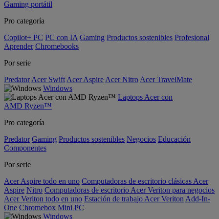
Gaming portátil
Pro categoría
Copilot+ PC
PC con IA
Gaming
Productos sostenibles
Profesional
Aprender
Chromebooks
Por serie
Predator
Acer Swift
Acer Aspire
Acer Nitro
Acer TravelMate
Windows
Laptops Acer con
AMD Ryzen™
Pro categoría
Predator
Gaming
Productos sostenibles
Negocios
Educación
Componentes
Por serie
Acer Aspire todo en uno
Computadoras de escritorio clásicas Acer
Aspire
Nitro
Computadoras de escritorio Acer Veriton para negocios
Acer Veriton todo en uno
Estación de trabajo Acer Veriton
Add-In-
One
Chromebox
Mini PC
Windows