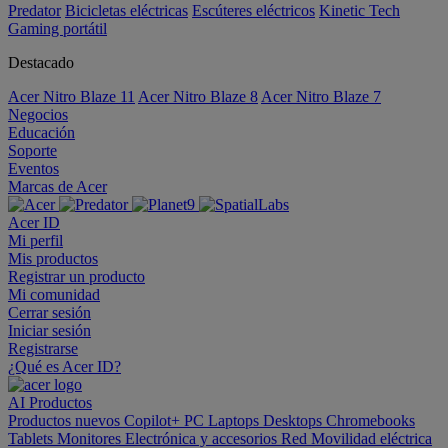
Predator
Bicicletas eléctricas
Escúteres eléctricos
Kinetic Tech
Gaming portátil
Destacado
Acer Nitro Blaze 11
Acer Nitro Blaze 8
Acer Nitro Blaze 7
Negocios
Educación
Soporte
Eventos
Marcas de Acer
Acer ID
Mi perfil
Mis productos
Registrar un producto
Mi comunidad
Cerrar sesión
Iniciar sesión
Registrarse
¿Qué es Acer ID?
AI
Productos
Productos nuevos
Copilot+ PC
Laptops
Desktops
Chromebooks
Tablets
Monitores
Electrónica y accesorios
Red
Movilidad eléctrica