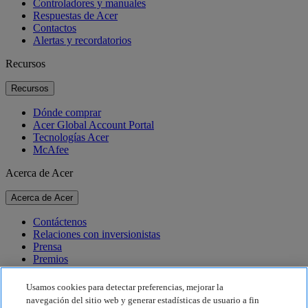
Controladores y manuales
Respuestas de Acer
Contactos
Alertas y recordatorios
Recursos
Recursos
Dónde comprar
Acer Global Account Portal
Tecnologías Acer
McAfee
Acerca de Acer
Acerca de Acer
Contáctenos
Relaciones con inversionistas
Prensa
Premios
Eventos
Usamos cookies para detectar preferencias, mejorar la
Sostenibilidad
navegación del sitio web y generar estadísticas de usuario a fin