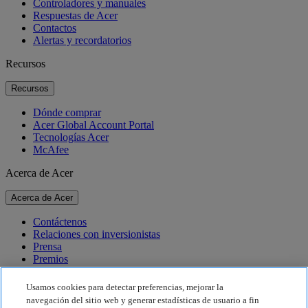
Controladores y manuales
Respuestas de Acer
Contactos
Alertas y recordatorios
Recursos
Recursos
Dónde comprar
Acer Global Account Portal
Tecnologías Acer
McAfee
Acerca de Acer
Acerca de Acer
Contáctenos
Relaciones con inversionistas
Prensa
Premios
Eventos
Usamos cookies para detectar preferencias, mejorar la
Sostenibilidad
navegación del sitio web y generar estadísticas de usuario a fin