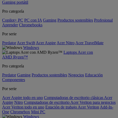
Gaming portátil
Pro categoría
Copilot+ PC
PC con IA
Gaming
Productos sostenibles
Profesional
Aprender
Chromebooks
Por serie
Predator
Acer Swift
Acer Aspire
Acer Nitro
Acer TravelMate
Windows
Laptops Acer con
AMD Ryzen™
Pro categoría
Predator
Gaming
Productos sostenibles
Negocios
Educación
Componentes
Por serie
Acer Aspire todo en uno
Computadoras de escritorio clásicas Acer
Aspire
Nitro
Computadoras de escritorio Acer Veriton para negocios
Acer Veriton todo en uno
Estación de trabajo Acer Veriton
Add-In-
One
Chromebox
Mini PC
Windows