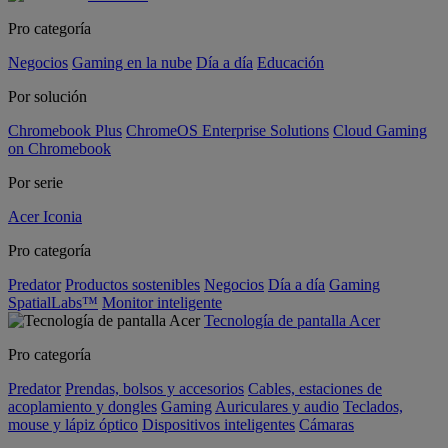
Pro categoría
Negocios
Gaming en la nube
Día a día
Educación
Por solución
Chromebook Plus
ChromeOS Enterprise Solutions
Cloud Gaming
on Chromebook
Por serie
Acer Iconia
Pro categoría
Predator
Productos sostenibles
Negocios
Día a día
Gaming
SpatialLabs™
Monitor inteligente
Tecnología de pantalla Acer
Pro categoría
Predator
Prendas, bolsos y accesorios
Cables, estaciones de
acoplamiento y dongles
Gaming
Auriculares y audio
Teclados,
mouse y lápiz óptico
Dispositivos inteligentes
Cámaras