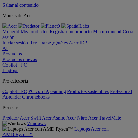
Saltar al contenido
Marcas de Acer
Mi perfil
Mis productos
Registrar un producto
Mi comunidad
Cerrar
sesión
Iniciar sesión
Registrarse
¿Qué es Acer ID?
AI
Productos
Productos nuevos
Copilot+ PC
Laptops
Pro categoría
Copilot+ PC
PC con IA
Gaming
Productos sostenibles
Profesional
Aprender
Chromebooks
Por serie
Predator
Acer Swift
Acer Aspire
Acer Nitro
Acer TravelMate
Windows
Laptops Acer con
AMD Ryzen™