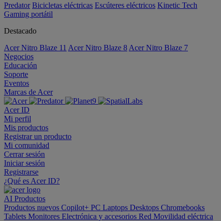
Predator
Bicicletas eléctricas
Escúteres eléctricos
Kinetic Tech
Gaming portátil
Destacado
Acer Nitro Blaze 11
Acer Nitro Blaze 8
Acer Nitro Blaze 7
Negocios
Educación
Soporte
Eventos
Marcas de Acer
Acer ID
Mi perfil
Mis productos
Registrar un producto
Mi comunidad
Cerrar sesión
Iniciar sesión
Registrarse
¿Qué es Acer ID?
AI
Productos
Productos nuevos
Copilot+ PC
Laptops
Desktops
Chromebooks
Tablets
Monitores
Electrónica y accesorios
Red
Movilidad eléctrica