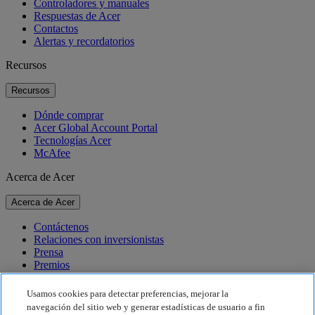
Controladores y manuales
Respuestas de Acer
Contactos
Alertas y recordatorios
Recursos
Recursos
Dónde comprar
Acer Global Account Portal
Tecnologías Acer
McAfee
Acerca de Acer
Acerca de Acer
Contáctenos
Relaciones con inversionistas
Prensa
Premios
Eventos
Usamos cookies para detectar preferencias, mejorar la
Sostenibilidad
navegación del sitio web y generar estadísticas de usuario a fin