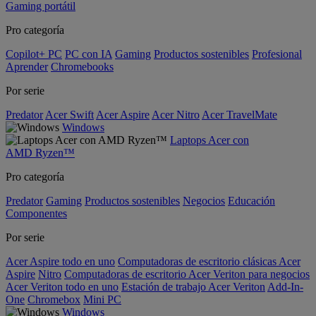
Gaming portátil
Pro categoría
Copilot+ PC
PC con IA
Gaming
Productos sostenibles
Profesional
Aprender
Chromebooks
Por serie
Predator
Acer Swift
Acer Aspire
Acer Nitro
Acer TravelMate
Windows
Laptops Acer con
AMD Ryzen™
Pro categoría
Predator
Gaming
Productos sostenibles
Negocios
Educación
Componentes
Por serie
Acer Aspire todo en uno
Computadoras de escritorio clásicas Acer
Aspire
Nitro
Computadoras de escritorio Acer Veriton para negocios
Acer Veriton todo en uno
Estación de trabajo Acer Veriton
Add-In-
One
Chromebox
Mini PC
Windows