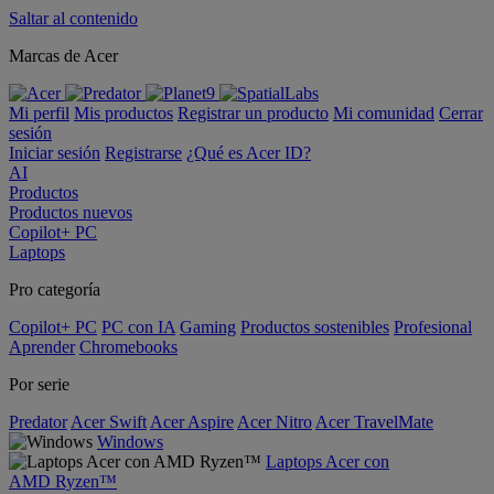
Saltar al contenido
Marcas de Acer
Mi perfil
Mis productos
Registrar un producto
Mi comunidad
Cerrar
sesión
Iniciar sesión
Registrarse
¿Qué es Acer ID?
AI
Productos
Productos nuevos
Copilot+ PC
Laptops
Pro categoría
Copilot+ PC
PC con IA
Gaming
Productos sostenibles
Profesional
Aprender
Chromebooks
Por serie
Predator
Acer Swift
Acer Aspire
Acer Nitro
Acer TravelMate
Windows
Laptops Acer con
AMD Ryzen™