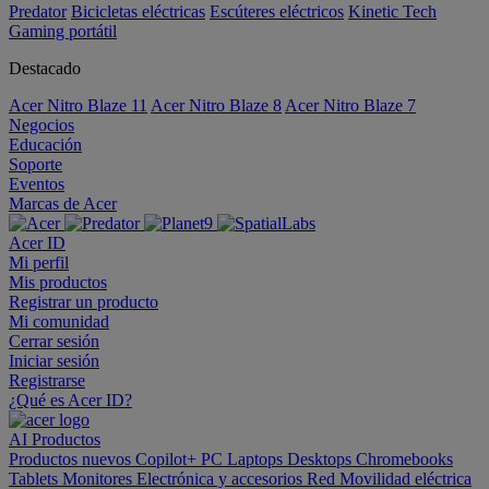
Predator
Bicicletas eléctricas
Escúteres eléctricos
Kinetic Tech
Gaming portátil
Destacado
Acer Nitro Blaze 11
Acer Nitro Blaze 8
Acer Nitro Blaze 7
Negocios
Educación
Soporte
Eventos
Marcas de Acer
Acer ID
Mi perfil
Mis productos
Registrar un producto
Mi comunidad
Cerrar sesión
Iniciar sesión
Registrarse
¿Qué es Acer ID?
AI
Productos
Productos nuevos
Copilot+ PC
Laptops
Desktops
Chromebooks
Tablets
Monitores
Electrónica y accesorios
Red
Movilidad eléctrica