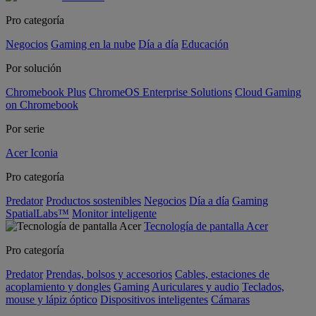
Pro categoría
Negocios
Gaming en la nube
Día a día
Educación
Por solución
Chromebook Plus
ChromeOS Enterprise Solutions
Cloud Gaming
on Chromebook
Por serie
Acer Iconia
Pro categoría
Predator
Productos sostenibles
Negocios
Día a día
Gaming
SpatialLabs™
Monitor inteligente
Tecnología de pantalla Acer
Pro categoría
Predator
Prendas, bolsos y accesorios
Cables, estaciones de
acoplamiento y dongles
Gaming
Auriculares y audio
Teclados,
mouse y lápiz óptico
Dispositivos inteligentes
Cámaras