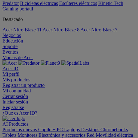
Predator
Bicicletas eléctricas
Escúteres eléctricos
Kinetic Tech
Gaming portátil
Destacado
Acer Nitro Blaze 11
Acer Nitro Blaze 8
Acer Nitro Blaze 7
Negocios
Educación
Soporte
Eventos
Marcas de Acer
Acer ID
Mi perfil
Mis productos
Registrar un producto
Mi comunidad
Cerrar sesión
Iniciar sesión
Registrarse
¿Qué es Acer ID?
AI
Productos
Productos nuevos
Copilot+ PC
Laptops
Desktops
Chromebooks
Tablets
Monitores
Electrónica y accesorios
Red
Movilidad eléctrica