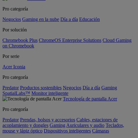
Pro categoría
Negocios
Gaming en la nube
Día a día
Educación
Por solución
Chromebook Plus
ChromeOS Enterprise Solutions
Cloud Gaming
on Chromebook
Por serie
Acer Iconia
Pro categoría
Predator
Productos sostenibles
Negocios
Día a día
Gaming
SpatialLabs™
Monitor inteligente
Tecnología de pantalla Acer
Pro categoría
Predator
Prendas, bolsos y accesorios
Cables, estaciones de
acoplamiento y dongles
Gaming
Auriculares y audio
Teclados,
mouse y lápiz óptico
Dispositivos inteligentes
Cámaras