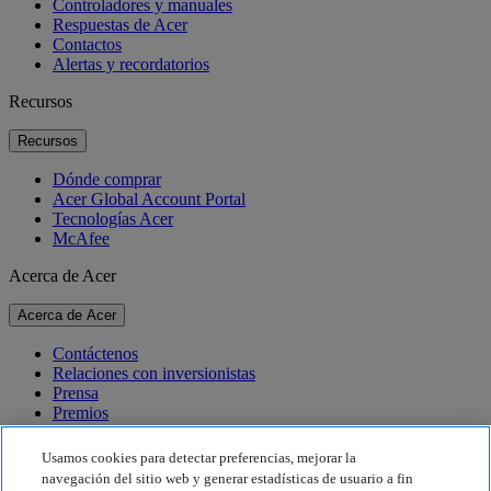
Controladores y manuales
Respuestas de Acer
Contactos
Alertas y recordatorios
Recursos
Recursos
Dónde comprar
Acer Global Account Portal
Tecnologías Acer
McAfee
Acerca de Acer
Acerca de Acer
Contáctenos
Relaciones con inversionistas
Prensa
Premios
Eventos
Usamos cookies para detectar preferencias, mejorar la
Sostenibilidad
navegación del sitio web y generar estadísticas de usuario a fin