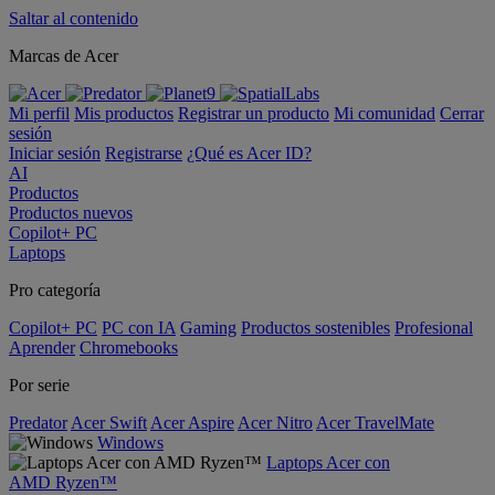
Saltar al contenido
Marcas de Acer
Mi perfil
Mis productos
Registrar un producto
Mi comunidad
Cerrar
sesión
Iniciar sesión
Registrarse
¿Qué es Acer ID?
AI
Productos
Productos nuevos
Copilot+ PC
Laptops
Pro categoría
Copilot+ PC
PC con IA
Gaming
Productos sostenibles
Profesional
Aprender
Chromebooks
Por serie
Predator
Acer Swift
Acer Aspire
Acer Nitro
Acer TravelMate
Windows
Laptops Acer con
AMD Ryzen™