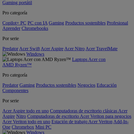
Gaming portátil
Pro categoría
Copilot+ PC
PC con IA
Gaming
Productos sostenibles
Profesional
Aprender
Chromebooks
Por serie
Predator
Acer Swift
Acer Aspire
Acer Nitro
Acer TravelMate
Windows
Laptops Acer con
AMD Ryzen™
Pro categoría
Predator
Gaming
Productos sostenibles
Negocios
Educación
Componentes
Por serie
Acer Aspire todo en uno
Computadoras de escritorio clásicas Acer
Aspire
Nitro
Computadoras de escritorio Acer Veriton para negocios
Acer Veriton todo en uno
Estación de trabajo Acer Veriton
Add-In-
One
Chromebox
Mini PC
Windows