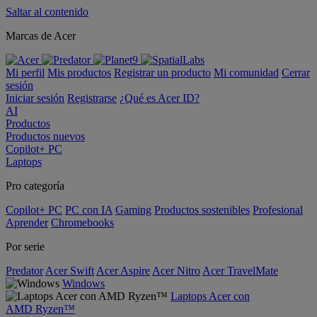
Saltar al contenido
Marcas de Acer
Mi perfil
Mis productos
Registrar un producto
Mi comunidad
Cerrar
sesión
Iniciar sesión
Registrarse
¿Qué es Acer ID?
AI
Productos
Productos nuevos
Copilot+ PC
Laptops
Pro categoría
Copilot+ PC
PC con IA
Gaming
Productos sostenibles
Profesional
Aprender
Chromebooks
Por serie
Predator
Acer Swift
Acer Aspire
Acer Nitro
Acer TravelMate
Windows
Laptops Acer con
AMD Ryzen™