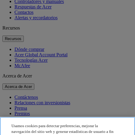
Controladores y manuales
Respuestas de Acer
Contactos
Alertas y recordatorios
Recursos
Recursos
Dónde comprar
Acer Global Account Portal
Tecnologías Acer
McAfee
Acerca de Acer
Acerca de Acer
Contáctenos
Relaciones con inversionistas
Prensa
Premios
Eventos
Usamos cookies para detectar preferencias, mejorar la
Sostenibilidad
navegación del sitio web y generar estadísticas de usuario a fin