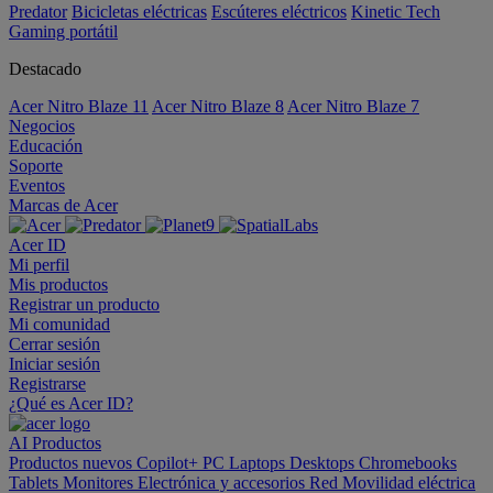
Predator
Bicicletas eléctricas
Escúteres eléctricos
Kinetic Tech
Gaming portátil
Destacado
Acer Nitro Blaze 11
Acer Nitro Blaze 8
Acer Nitro Blaze 7
Negocios
Educación
Soporte
Eventos
Marcas de Acer
Acer ID
Mi perfil
Mis productos
Registrar un producto
Mi comunidad
Cerrar sesión
Iniciar sesión
Registrarse
¿Qué es Acer ID?
AI
Productos
Productos nuevos
Copilot+ PC
Laptops
Desktops
Chromebooks
Tablets
Monitores
Electrónica y accesorios
Red
Movilidad eléctrica