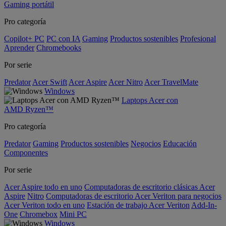
Gaming portátil
Pro categoría
Copilot+ PC
PC con IA
Gaming
Productos sostenibles
Profesional
Aprender
Chromebooks
Por serie
Predator
Acer Swift
Acer Aspire
Acer Nitro
Acer TravelMate
Windows
Laptops Acer con
AMD Ryzen™
Pro categoría
Predator
Gaming
Productos sostenibles
Negocios
Educación
Componentes
Por serie
Acer Aspire todo en uno
Computadoras de escritorio clásicas Acer
Aspire
Nitro
Computadoras de escritorio Acer Veriton para negocios
Acer Veriton todo en uno
Estación de trabajo Acer Veriton
Add-In-
One
Chromebox
Mini PC
Windows