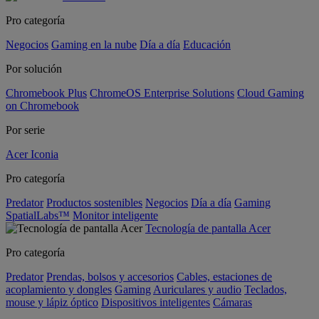
Pro categoría
Negocios
Gaming en la nube
Día a día
Educación
Por solución
Chromebook Plus
ChromeOS Enterprise Solutions
Cloud Gaming
on Chromebook
Por serie
Acer Iconia
Pro categoría
Predator
Productos sostenibles
Negocios
Día a día
Gaming
SpatialLabs™
Monitor inteligente
Tecnología de pantalla Acer
Pro categoría
Predator
Prendas, bolsos y accesorios
Cables, estaciones de
acoplamiento y dongles
Gaming
Auriculares y audio
Teclados,
mouse y lápiz óptico
Dispositivos inteligentes
Cámaras