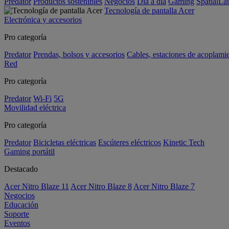
Predator
Productos sostenibles
Negocios
Día a día
Gaming
SpatialL
Tecnología de pantalla Acer
Electrónica y accesorios
Pro categoría
Predator
Prendas, bolsos y accesorios
Cables, estaciones de acoplami
Red
Pro categoría
Predator
Wi-Fi
5G
Movilidad eléctrica
Pro categoría
Predator
Bicicletas eléctricas
Escúteres eléctricos
Kinetic Tech
Gaming portátil
Destacado
Acer Nitro Blaze 11
Acer Nitro Blaze 8
Acer Nitro Blaze 7
Negocios
Educación
Soporte
Eventos