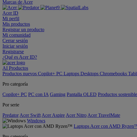
Marcas de Acer
Acer ID
Mi perfil
Mis productos
Registrar un producto
Mi comunidad
Cerrar sesión
Iniciar sesión
Registrarse
¿Qué es Acer ID?
AI
Productos
Productos nuevos
Copilot+ PC
Laptops
Desktops
Chromebooks
Tabl
Pro categoría
Copilot+ PC
PC con IA
Gaming
Pantalla OLED
Productos sostenibl
Por serie
Predator
Acer Swift
Acer Aspire
Acer Nitro
Acer TravelMate
Windows
Laptops Acer con AMD Ryzen
Pro categoría