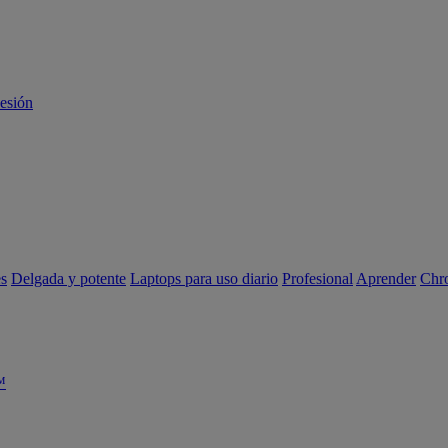
sesión
es
Delgada y potente
Laptops para uso diario
Profesional
Aprender
Chr
™