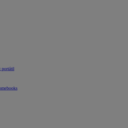
portátil
omebooks