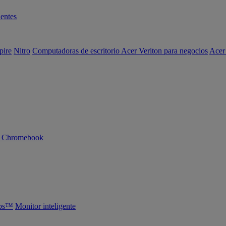
entes
pire
Nitro
Computadoras de escritorio Acer Veriton para negocios
Acer
n Chromebook
abs™
Monitor inteligente