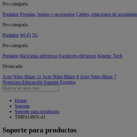
Pro categoría
Predator
Prendas, bolsos y accesorios
Cables, estaciones de acoplami
Pro categoría
Predator
Wi-Fi
5G
Pro categoría
Predator
Bicicletas eléctricas
Escúteres eléctricos
Kinetic Tech
Destacado
Acer Nitro Blaze 11
Acer Nitro Blaze 8
Acer Nitro Blaze 7
Negocios
Educación
Soporte
Eventos
Hogar
Soporte
Soporte para productos
TMP414RN-41
Soporte para productos