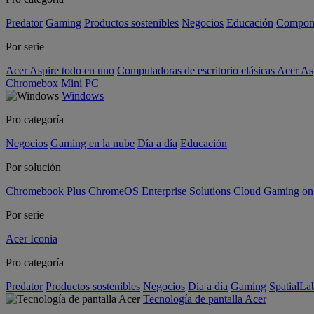
Predator
Gaming
Productos sostenibles
Negocios
Educación
Compon
Por serie
Acer Aspire todo en uno
Computadoras de escritorio clásicas Acer As
Chromebox
Mini PC
Windows
Pro categoría
Negocios
Gaming en la nube
Día a día
Educación
Por solución
Chromebook Plus
ChromeOS Enterprise Solutions
Cloud Gaming o
Por serie
Acer Iconia
Pro categoría
Predator
Productos sostenibles
Negocios
Día a día
Gaming
SpatialL
Tecnología de pantalla Acer