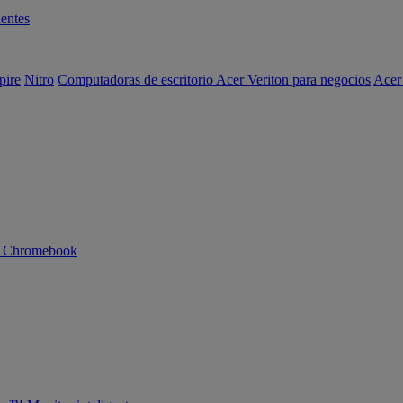
entes
pire
Nitro
Computadoras de escritorio Acer Veriton para negocios
Acer
n Chromebook