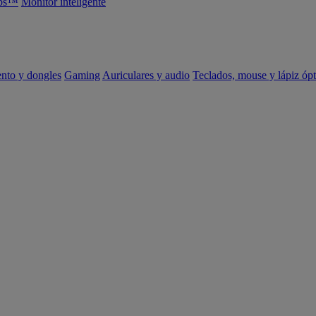
abs™
Monitor inteligente
ento y dongles
Gaming
Auriculares y audio
Teclados, mouse y lápiz ópt