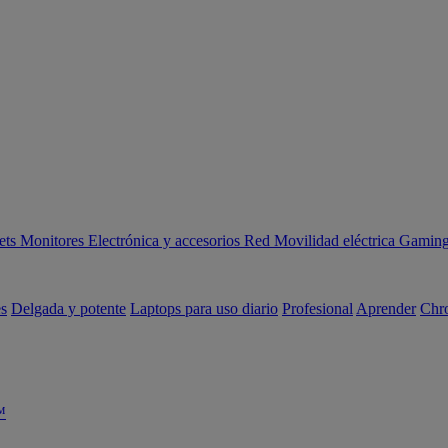
ets
Monitores
Electrónica y accesorios
Red
Movilidad eléctrica
Gaming 
es
Delgada y potente
Laptops para uso diario
Profesional
Aprender
Chr
™