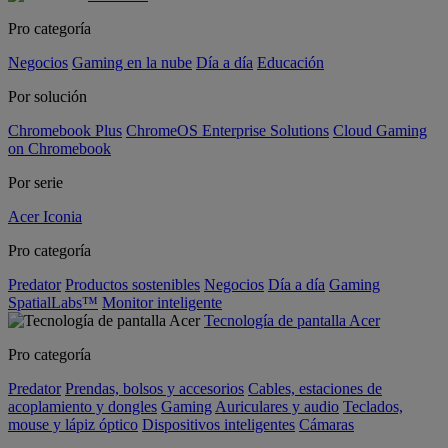
Pro categoría
Negocios
Gaming en la nube
Día a día
Educación
Por solución
Chromebook Plus
ChromeOS Enterprise Solutions
Cloud Gaming
on Chromebook
Por serie
Acer Iconia
Pro categoría
Predator
Productos sostenibles
Negocios
Día a día
Gaming
SpatialLabs™
Monitor inteligente
Tecnología de pantalla Acer
Pro categoría
Predator
Prendas, bolsos y accesorios
Cables, estaciones de
acoplamiento y dongles
Gaming
Auriculares y audio
Teclados,
mouse y lápiz óptico
Dispositivos inteligentes
Cámaras