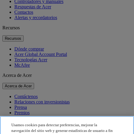
Controladores y manuales
Respuestas de Acer
Contactos
Alertas y recordatorios
Recursos
Recursos
Dónde comprar
Acer Global Account Portal
Tecnologías Acer
McAfee
Acerca de Acer
Acerca de Acer
Contáctenos
Relaciones con inversionistas
Prensa
Premios
Eventos
Usamos cookies para detectar preferencias, mejorar la
Sostenibilidad
navegación del sitio web y generar estadísticas de usuario a fin