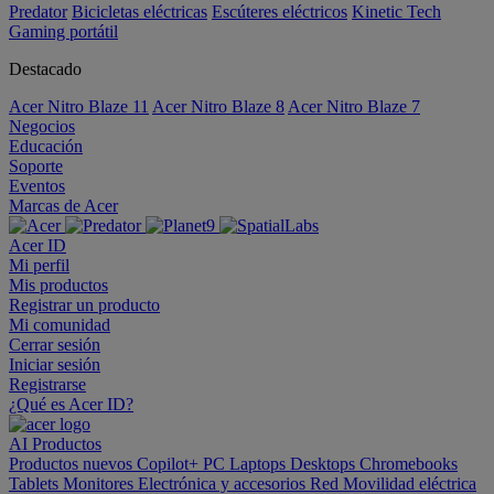
Predator
Bicicletas eléctricas
Escúteres eléctricos
Kinetic Tech
Gaming portátil
Destacado
Acer Nitro Blaze 11
Acer Nitro Blaze 8
Acer Nitro Blaze 7
Negocios
Educación
Soporte
Eventos
Marcas de Acer
Acer ID
Mi perfil
Mis productos
Registrar un producto
Mi comunidad
Cerrar sesión
Iniciar sesión
Registrarse
¿Qué es Acer ID?
AI
Productos
Productos nuevos
Copilot+ PC
Laptops
Desktops
Chromebooks
Tablets
Monitores
Electrónica y accesorios
Red
Movilidad eléctrica