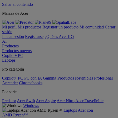
Saltar al contenido
Marcas de Acer
Mi perfil
Mis productos
Registrar un producto
Mi comunidad
Cerrar
sesión
Iniciar sesión
Registrarse
¿Qué es Acer ID?
AI
Productos
Productos nuevos
Copilot+ PC
Laptops
Pro categoría
Copilot+ PC
PC con IA
Gaming
Productos sostenibles
Profesional
Aprender
Chromebooks
Por serie
Predator
Acer Swift
Acer Aspire
Acer Nitro
Acer TravelMate
Windows
Laptops Acer con
AMD Ryzen™