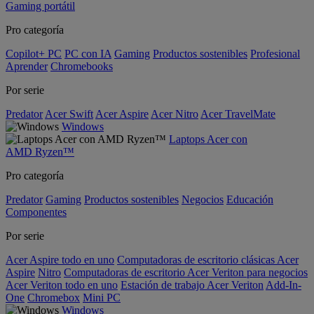
Gaming portátil
Pro categoría
Copilot+ PC
PC con IA
Gaming
Productos sostenibles
Profesional
Aprender
Chromebooks
Por serie
Predator
Acer Swift
Acer Aspire
Acer Nitro
Acer TravelMate
Windows
Laptops Acer con
AMD Ryzen™
Pro categoría
Predator
Gaming
Productos sostenibles
Negocios
Educación
Componentes
Por serie
Acer Aspire todo en uno
Computadoras de escritorio clásicas Acer
Aspire
Nitro
Computadoras de escritorio Acer Veriton para negocios
Acer Veriton todo en uno
Estación de trabajo Acer Veriton
Add-In-
One
Chromebox
Mini PC
Windows