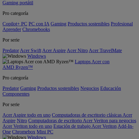
Gaming portátil
Pro categoría
Copilot+ PC
PC con IA
Gaming
Productos sostenibles
Profesional
Aprender
Chromebooks
Por serie
Predator
Acer Swift
Acer Aspire
Acer Nitro
Acer TravelMate
Windows
Laptops Acer con
AMD Ryzen™
Pro categoría
Predator
Gaming
Productos sostenibles
Negocios
Educación
Componentes
Por serie
Acer Aspire todo en uno
Computadoras de escritorio clásicas Acer
Aspire
Nitro
Computadoras de escritorio Acer Veriton para negocios
Acer Veriton todo en uno
Estación de trabajo Acer Veriton
Add-In-
One
Chromebox
Mini PC
Windows