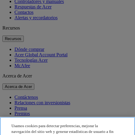
Controladores y manuales
Respuestas de Acer
Contactos
Alertas y recordatorios
Recursos
Recursos
Dónde comprar
Acer Global Account Portal
Tecnologías Acer
McAfee
Acerca de Acer
Acerca de Acer
Contáctenos
Relaciones con inversionistas
Prensa
Premios
Eventos
Usamos cookies para detectar preferencias, mejorar la
Sostenibilidad
navegación del sitio web y generar estadísticas de usuario a fin