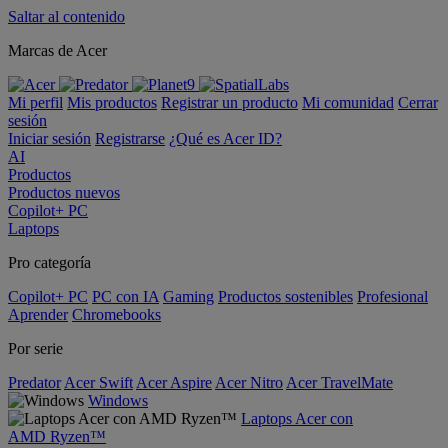
Saltar al contenido
Marcas de Acer
Mi perfil
Mis productos
Registrar un producto
Mi comunidad
Cerrar
sesión
Iniciar sesión
Registrarse
¿Qué es Acer ID?
AI
Productos
Productos nuevos
Copilot+ PC
Laptops
Pro categoría
Copilot+ PC
PC con IA
Gaming
Productos sostenibles
Profesional
Aprender
Chromebooks
Por serie
Predator
Acer Swift
Acer Aspire
Acer Nitro
Acer TravelMate
Windows
Laptops Acer con
AMD Ryzen™