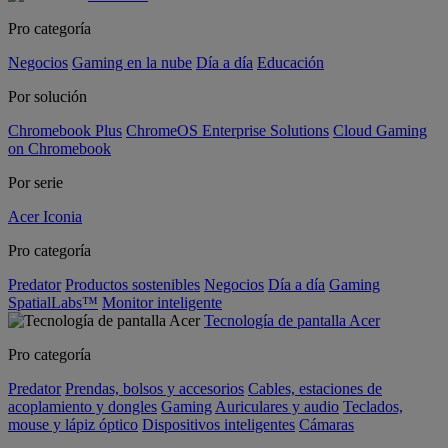
Pro categoría
Negocios
Gaming en la nube
Día a día
Educación
Por solución
Chromebook Plus
ChromeOS Enterprise Solutions
Cloud Gaming
on Chromebook
Por serie
Acer Iconia
Pro categoría
Predator
Productos sostenibles
Negocios
Día a día
Gaming
SpatialLabs™
Monitor inteligente
Tecnología de pantalla Acer
Pro categoría
Predator
Prendas, bolsos y accesorios
Cables, estaciones de
acoplamiento y dongles
Gaming
Auriculares y audio
Teclados,
mouse y lápiz óptico
Dispositivos inteligentes
Cámaras