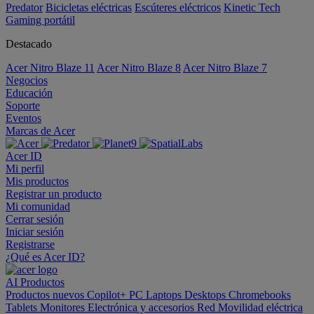
Predator
Bicicletas eléctricas
Escúteres eléctricos
Kinetic Tech
Gaming portátil
Destacado
Acer Nitro Blaze 11
Acer Nitro Blaze 8
Acer Nitro Blaze 7
Negocios
Educación
Soporte
Eventos
Marcas de Acer
Acer ID
Mi perfil
Mis productos
Registrar un producto
Mi comunidad
Cerrar sesión
Iniciar sesión
Registrarse
¿Qué es Acer ID?
AI
Productos
Productos nuevos
Copilot+ PC
Laptops
Desktops
Chromebooks
Tablets
Monitores
Electrónica y accesorios
Red
Movilidad eléctrica