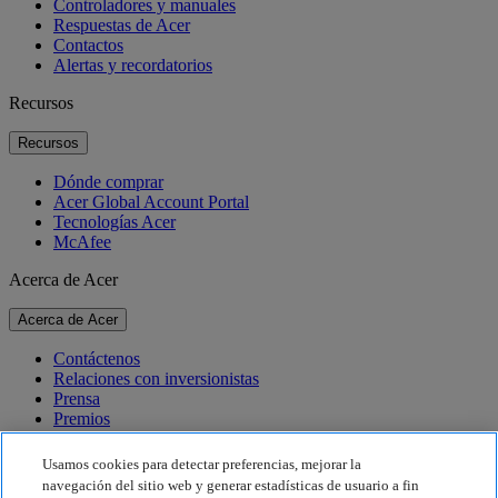
Controladores y manuales
Respuestas de Acer
Contactos
Alertas y recordatorios
Recursos
Recursos
Dónde comprar
Acer Global Account Portal
Tecnologías Acer
McAfee
Acerca de Acer
Acerca de Acer
Contáctenos
Relaciones con inversionistas
Prensa
Premios
Eventos
Usamos cookies para detectar preferencias, mejorar la
Sostenibilidad
navegación del sitio web y generar estadísticas de usuario a fin