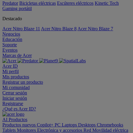
Predator
Bicicletas eléctricas
Escúteres eléctricos
Kinetic Tech
Gaming portátil
Destacado
Acer Nitro Blaze 11
Acer Nitro Blaze 8
Acer Nitro Blaze 7
Negocios
Educación
Soporte
Eventos
Marcas de Acer
Acer ID
Mi perfil
Mis productos
Registrar un producto
Mi comunidad
Cerrar sesión
Iniciar sesión
Registrarse
¿Qué es Acer ID?
AI
Productos
Productos nuevos
Copilot+ PC
Laptops
Desktops
Chromebooks
Tablets
Monitores
Electrónica y accesorios
Red
Movilidad eléctrica