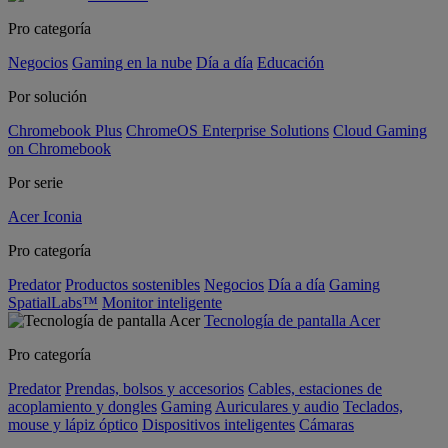
Pro categoría
Negocios
Gaming en la nube
Día a día
Educación
Por solución
Chromebook Plus
ChromeOS Enterprise Solutions
Cloud Gaming
on Chromebook
Por serie
Acer Iconia
Pro categoría
Predator
Productos sostenibles
Negocios
Día a día
Gaming
SpatialLabs™
Monitor inteligente
Tecnología de pantalla Acer
Pro categoría
Predator
Prendas, bolsos y accesorios
Cables, estaciones de
acoplamiento y dongles
Gaming
Auriculares y audio
Teclados,
mouse y lápiz óptico
Dispositivos inteligentes
Cámaras