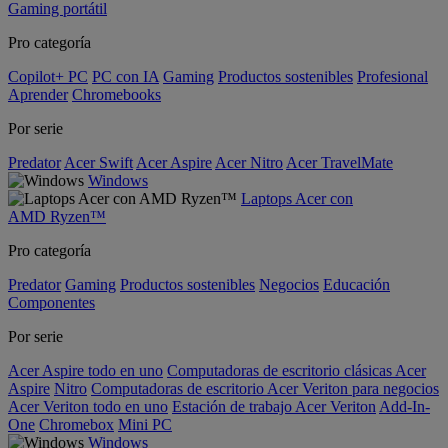
Gaming portátil
Pro categoría
Copilot+ PC
PC con IA
Gaming
Productos sostenibles
Profesional
Aprender
Chromebooks
Por serie
Predator
Acer Swift
Acer Aspire
Acer Nitro
Acer TravelMate
Windows
Laptops Acer con
AMD Ryzen™
Pro categoría
Predator
Gaming
Productos sostenibles
Negocios
Educación
Componentes
Por serie
Acer Aspire todo en uno
Computadoras de escritorio clásicas Acer
Aspire
Nitro
Computadoras de escritorio Acer Veriton para negocios
Acer Veriton todo en uno
Estación de trabajo Acer Veriton
Add-In-
One
Chromebox
Mini PC
Windows