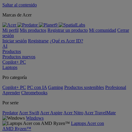
Saltar al contenido
Marcas de Acer
Mi perfil
Mis productos
Registrar un producto
Mi comunidad
Cerrar
sesión
Iniciar sesión
Registrarse
¿Qué es Acer ID?
AI
Productos
Productos nuevos
Copilot+ PC
Laptops
Pro categoría
Copilot+ PC
PC con IA
Gaming
Productos sostenibles
Profesional
Aprender
Chromebooks
Por serie
Predator
Acer Swift
Acer Aspire
Acer Nitro
Acer TravelMate
Windows
Laptops Acer con
AMD Ryzen™