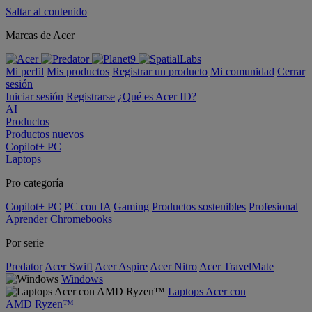
Saltar al contenido
Marcas de Acer
Mi perfil
Mis productos
Registrar un producto
Mi comunidad
Cerrar
sesión
Iniciar sesión
Registrarse
¿Qué es Acer ID?
AI
Productos
Productos nuevos
Copilot+ PC
Laptops
Pro categoría
Copilot+ PC
PC con IA
Gaming
Productos sostenibles
Profesional
Aprender
Chromebooks
Por serie
Predator
Acer Swift
Acer Aspire
Acer Nitro
Acer TravelMate
Windows
Laptops Acer con
AMD Ryzen™