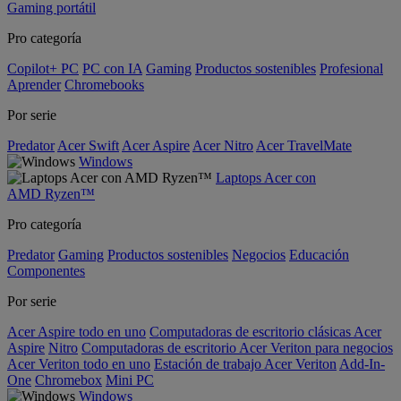
Gaming portátil
Pro categoría
Copilot+ PC
PC con IA
Gaming
Productos sostenibles
Profesional
Aprender
Chromebooks
Por serie
Predator
Acer Swift
Acer Aspire
Acer Nitro
Acer TravelMate
Windows
Laptops Acer con
AMD Ryzen™
Pro categoría
Predator
Gaming
Productos sostenibles
Negocios
Educación
Componentes
Por serie
Acer Aspire todo en uno
Computadoras de escritorio clásicas Acer
Aspire
Nitro
Computadoras de escritorio Acer Veriton para negocios
Acer Veriton todo en uno
Estación de trabajo Acer Veriton
Add-In-
One
Chromebox
Mini PC
Windows