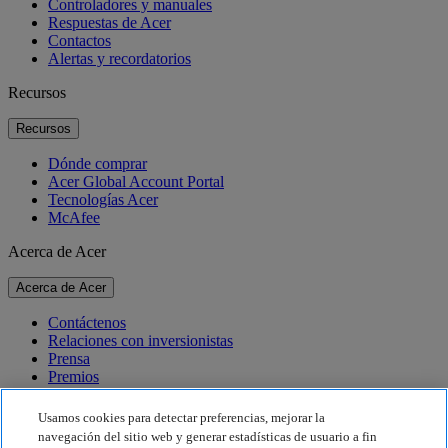
Controladores y manuales
Respuestas de Acer
Contactos
Alertas y recordatorios
Recursos
Recursos
Dónde comprar
Acer Global Account Portal
Tecnologías Acer
McAfee
Acerca de Acer
Acerca de Acer
Contáctenos
Relaciones con inversionistas
Prensa
Premios
Eventos
Usamos cookies para detectar preferencias, mejorar la
Sostenibilidad
navegación del sitio web y generar estadísticas de usuario a fin