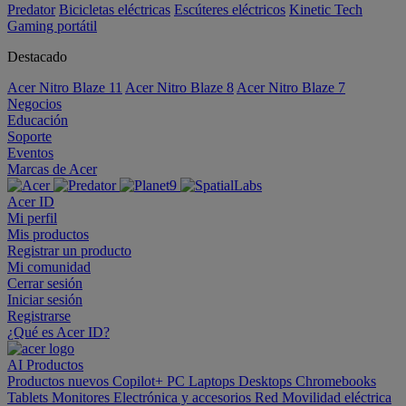
Predator
Bicicletas eléctricas
Escúteres eléctricos
Kinetic Tech
Gaming portátil
Destacado
Acer Nitro Blaze 11
Acer Nitro Blaze 8
Acer Nitro Blaze 7
Negocios
Educación
Soporte
Eventos
Marcas de Acer
Acer ID
Mi perfil
Mis productos
Registrar un producto
Mi comunidad
Cerrar sesión
Iniciar sesión
Registrarse
¿Qué es Acer ID?
AI
Productos
Productos nuevos
Copilot+ PC
Laptops
Desktops
Chromebooks
Tablets
Monitores
Electrónica y accesorios
Red
Movilidad eléctrica