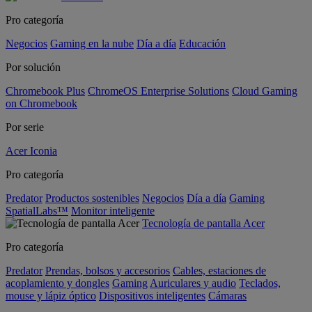
Pro categoría
Negocios
Gaming en la nube
Día a día
Educación
Por solución
Chromebook Plus
ChromeOS Enterprise Solutions
Cloud Gaming
on Chromebook
Por serie
Acer Iconia
Pro categoría
Predator
Productos sostenibles
Negocios
Día a día
Gaming
SpatialLabs™
Monitor inteligente
Tecnología de pantalla Acer
Pro categoría
Predator
Prendas, bolsos y accesorios
Cables, estaciones de
acoplamiento y dongles
Gaming
Auriculares y audio
Teclados,
mouse y lápiz óptico
Dispositivos inteligentes
Cámaras