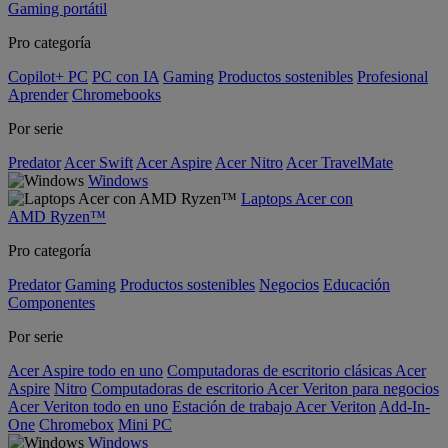
Gaming portátil
Pro categoría
Copilot+ PC
PC con IA
Gaming
Productos sostenibles
Profesional
Aprender
Chromebooks
Por serie
Predator
Acer Swift
Acer Aspire
Acer Nitro
Acer TravelMate
Windows
Laptops Acer con
AMD Ryzen™
Pro categoría
Predator
Gaming
Productos sostenibles
Negocios
Educación
Componentes
Por serie
Acer Aspire todo en uno
Computadoras de escritorio clásicas Acer
Aspire
Nitro
Computadoras de escritorio Acer Veriton para negocios
Acer Veriton todo en uno
Estación de trabajo Acer Veriton
Add-In-
One
Chromebox
Mini PC
Windows