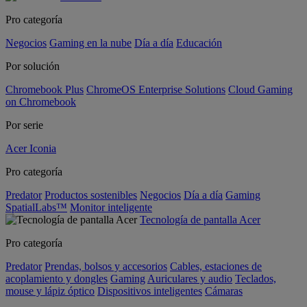
Pro categoría
Negocios
Gaming en la nube
Día a día
Educación
Por solución
Chromebook Plus
ChromeOS Enterprise Solutions
Cloud Gaming
on Chromebook
Por serie
Acer Iconia
Pro categoría
Predator
Productos sostenibles
Negocios
Día a día
Gaming
SpatialLabs™
Monitor inteligente
Tecnología de pantalla Acer
Pro categoría
Predator
Prendas, bolsos y accesorios
Cables, estaciones de
acoplamiento y dongles
Gaming
Auriculares y audio
Teclados,
mouse y lápiz óptico
Dispositivos inteligentes
Cámaras