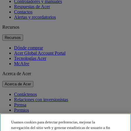
Controladores y manuales
Respuestas de Acer
Contactos
Alertas y recordatorios
Recursos
Recursos
Dónde comprar
Acer Global Account Portal
Tecnologías Acer
McAfee
Acerca de Acer
Acerca de Acer
Contáctenos
Relaciones con inversionistas
Prensa
Premios
Eventos
Usamos cookies para detectar preferencias, mejorar la
Sostenibilidad
navegación del sitio web y generar estadísticas de usuario a fin