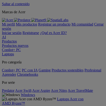
Saltar al contenido
Marcas de Acer
Mi perfil
Mis productos
Registrar un producto
Mi comunidad
Cerrar
sesión
Iniciar sesión
Registrarse
¿Qué es Acer ID?
AI
Productos
Productos nuevos
Copilot+ PC
Laptops
Pro categoría
Copilot+ PC
PC con IA
Gaming
Productos sostenibles
Profesional
Aprender
Chromebooks
Por serie
Predator
Acer Swift
Acer Aspire
Acer Nitro
Acer TravelMate
Windows
Laptops Acer con
AMD Ryzen™