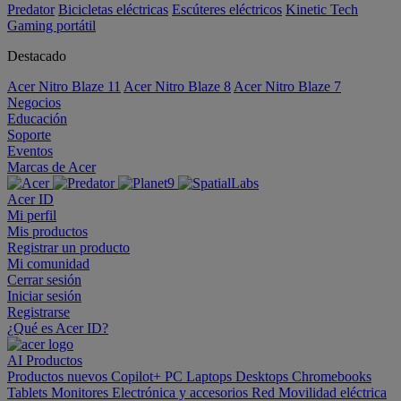
Predator
Bicicletas eléctricas
Escúteres eléctricos
Kinetic Tech
Gaming portátil
Destacado
Acer Nitro Blaze 11
Acer Nitro Blaze 8
Acer Nitro Blaze 7
Negocios
Educación
Soporte
Eventos
Marcas de Acer
Acer ID
Mi perfil
Mis productos
Registrar un producto
Mi comunidad
Cerrar sesión
Iniciar sesión
Registrarse
¿Qué es Acer ID?
AI
Productos
Productos nuevos
Copilot+ PC
Laptops
Desktops
Chromebooks
Tablets
Monitores
Electrónica y accesorios
Red
Movilidad eléctrica