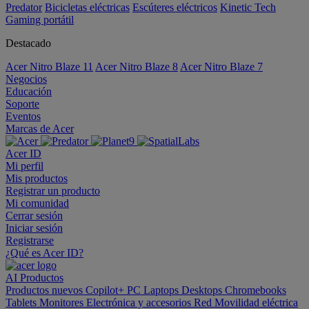
Predator
Bicicletas eléctricas
Escúteres eléctricos
Kinetic Tech
Gaming portátil
Destacado
Acer Nitro Blaze 11
Acer Nitro Blaze 8
Acer Nitro Blaze 7
Negocios
Educación
Soporte
Eventos
Marcas de Acer
Acer ID
Mi perfil
Mis productos
Registrar un producto
Mi comunidad
Cerrar sesión
Iniciar sesión
Registrarse
¿Qué es Acer ID?
AI
Productos
Productos nuevos
Copilot+ PC
Laptops
Desktops
Chromebooks
Tablets
Monitores
Electrónica y accesorios
Red
Movilidad eléctrica