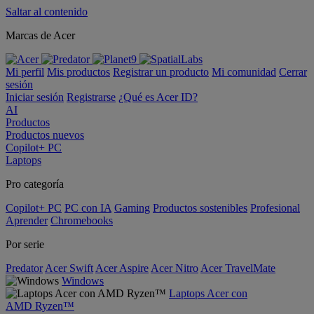
Saltar al contenido
Marcas de Acer
Mi perfil
Mis productos
Registrar un producto
Mi comunidad
Cerrar
sesión
Iniciar sesión
Registrarse
¿Qué es Acer ID?
AI
Productos
Productos nuevos
Copilot+ PC
Laptops
Pro categoría
Copilot+ PC
PC con IA
Gaming
Productos sostenibles
Profesional
Aprender
Chromebooks
Por serie
Predator
Acer Swift
Acer Aspire
Acer Nitro
Acer TravelMate
Windows
Laptops Acer con
AMD Ryzen™