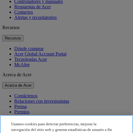
Controladores y manuales
Respuestas de Acer
Contactos
Alertas y recordatorios
Recursos
Recursos
Dónde comprar
Acer Global Account Portal
Tecnologías Acer
McAfee
Acerca de Acer
Acerca de Acer
Contáctenos
Relaciones con inversionistas
Prensa
Premios
Eventos
Usamos cookies para detectar preferencias, mejorar la
Sostenibilidad
navegación del sitio web y generar estadísticas de usuario a fin