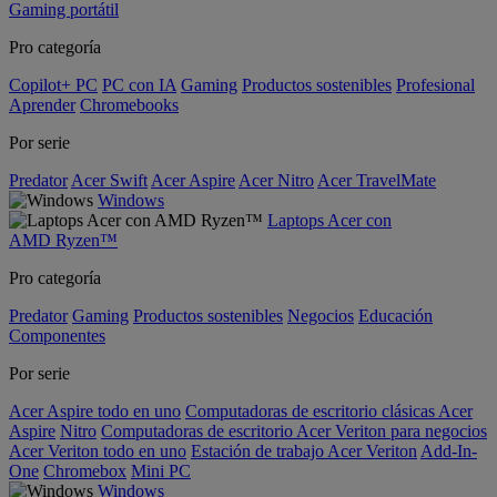
Gaming portátil
Pro categoría
Copilot+ PC
PC con IA
Gaming
Productos sostenibles
Profesional
Aprender
Chromebooks
Por serie
Predator
Acer Swift
Acer Aspire
Acer Nitro
Acer TravelMate
Windows
Laptops Acer con
AMD Ryzen™
Pro categoría
Predator
Gaming
Productos sostenibles
Negocios
Educación
Componentes
Por serie
Acer Aspire todo en uno
Computadoras de escritorio clásicas Acer
Aspire
Nitro
Computadoras de escritorio Acer Veriton para negocios
Acer Veriton todo en uno
Estación de trabajo Acer Veriton
Add-In-
One
Chromebox
Mini PC
Windows