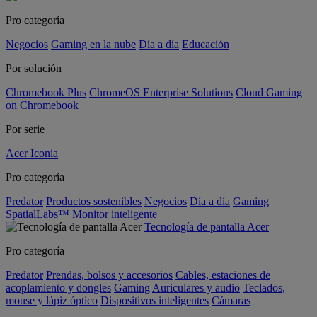
Pro categoría
Negocios
Gaming en la nube
Día a día
Educación
Por solución
Chromebook Plus
ChromeOS Enterprise Solutions
Cloud Gaming
on Chromebook
Por serie
Acer Iconia
Pro categoría
Predator
Productos sostenibles
Negocios
Día a día
Gaming
SpatialLabs™
Monitor inteligente
Tecnología de pantalla Acer
Pro categoría
Predator
Prendas, bolsos y accesorios
Cables, estaciones de
acoplamiento y dongles
Gaming
Auriculares y audio
Teclados,
mouse y lápiz óptico
Dispositivos inteligentes
Cámaras