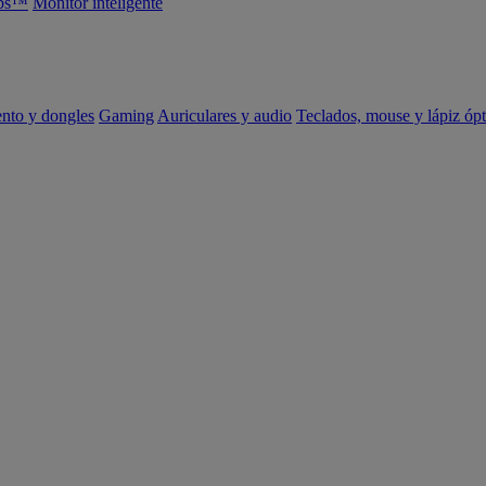
abs™
Monitor inteligente
ento y dongles
Gaming
Auriculares y audio
Teclados, mouse y lápiz ópt