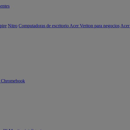
entes
pire
Nitro
Computadoras de escritorio Acer Veriton para negocios
Acer
n Chromebook