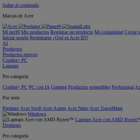
Saltar al contenido
Marcas de Acer
Mi perfil
Mis productos
Registrar un producto
Mi comunidad
Cerrar 
Iniciar sesión
Registrarse
¿Qué es Acer ID?
AI
Productos
Productos nuevos
Copilot+ PC
Laptops
Pro categoría
Copilot+ PC
PC con IA
Gaming
Productos sostenibles
Profesional
Ap
Por serie
Predator
Acer Swift
Acer Aspire
Acer Nitro
Acer TravelMate
Windows
Laptops Acer con AMD Ryzen
Desktops
Pro categoría