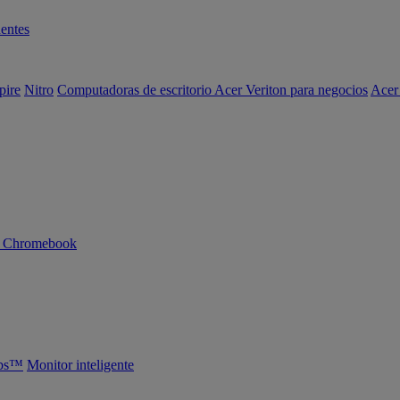
entes
pire
Nitro
Computadoras de escritorio Acer Veriton para negocios
Acer
n Chromebook
abs™
Monitor inteligente