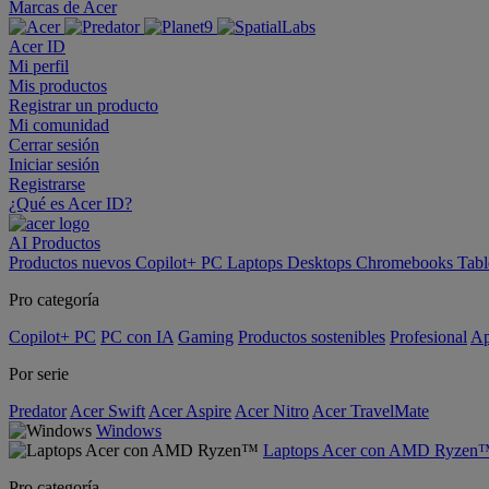
Marcas de Acer
Acer ID
Mi perfil
Mis productos
Registrar un producto
Mi comunidad
Cerrar sesión
Iniciar sesión
Registrarse
¿Qué es Acer ID?
AI
Productos
Productos nuevos
Copilot+ PC
Laptops
Desktops
Chromebooks
Tabl
Pro categoría
Copilot+ PC
PC con IA
Gaming
Productos sostenibles
Profesional
Ap
Por serie
Predator
Acer Swift
Acer Aspire
Acer Nitro
Acer TravelMate
Windows
Laptops Acer con AMD Ryzen
Pro categoría