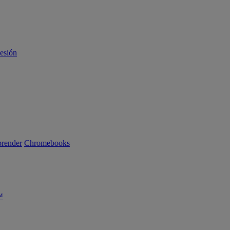
sesión
render
Chromebooks
™