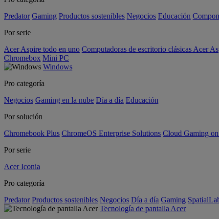
Predator
Gaming
Productos sostenibles
Negocios
Educación
Compon
Por serie
Acer Aspire todo en uno
Computadoras de escritorio clásicas Acer As
Chromebox
Mini PC
Windows
Pro categoría
Negocios
Gaming en la nube
Día a día
Educación
Por solución
Chromebook Plus
ChromeOS Enterprise Solutions
Cloud Gaming o
Por serie
Acer Iconia
Pro categoría
Predator
Productos sostenibles
Negocios
Día a día
Gaming
SpatialL
Tecnología de pantalla Acer