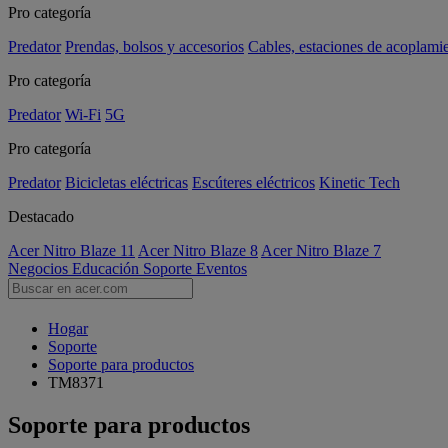
Pro categoría
Predator
Prendas, bolsos y accesorios
Cables, estaciones de acoplami
Pro categoría
Predator
Wi-Fi
5G
Pro categoría
Predator
Bicicletas eléctricas
Escúteres eléctricos
Kinetic Tech
Destacado
Acer Nitro Blaze 11
Acer Nitro Blaze 8
Acer Nitro Blaze 7
Negocios
Educación
Soporte
Eventos
Hogar
Soporte
Soporte para productos
TM8371
Soporte para productos