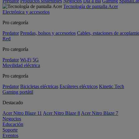
Predator
Productos sostenibles
Negocios
Día a día
Gaming
SpatialL
Tecnología de pantalla Acer
Electrónica y accesorios
Pro categoría
Predator
Prendas, bolsos y accesorios
Cables, estaciones de acoplami
Red
Pro categoría
Predator
Wi-Fi
5G
Movilidad eléctrica
Pro categoría
Predator
Bicicletas eléctricas
Escúteres eléctricos
Kinetic Tech
Gaming portátil
Destacado
Acer Nitro Blaze 11
Acer Nitro Blaze 8
Acer Nitro Blaze 7
Negocios
Educación
Soporte
Eventos