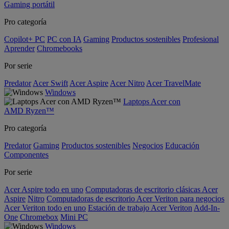
Gaming portátil
Pro categoría
Copilot+ PC
PC con IA
Gaming
Productos sostenibles
Profesional
Aprender
Chromebooks
Por serie
Predator
Acer Swift
Acer Aspire
Acer Nitro
Acer TravelMate
Windows
Laptops Acer con
AMD Ryzen™
Pro categoría
Predator
Gaming
Productos sostenibles
Negocios
Educación
Componentes
Por serie
Acer Aspire todo en uno
Computadoras de escritorio clásicas Acer
Aspire
Nitro
Computadoras de escritorio Acer Veriton para negocios
Acer Veriton todo en uno
Estación de trabajo Acer Veriton
Add-In-
One
Chromebox
Mini PC
Windows