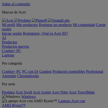
Saltar al contenido
Marcas de Acer
Mi perfil
Mis productos
Registrar un producto
Mi comunidad
Cerrar
sesión
Iniciar sesión
Registrarse
¿Qué es Acer ID?
AI
Productos
Productos nuevos
Copilot+ PC
Laptops
Pro categoría
Copilot+ PC
PC con IA
Gaming
Productos sostenibles
Profesional
Aprender
Chromebooks
Por serie
Predator
Acer Swift
Acer Aspire
Acer Nitro
Acer TravelMate
Windows
Laptops Acer con
AMD Ryzen™