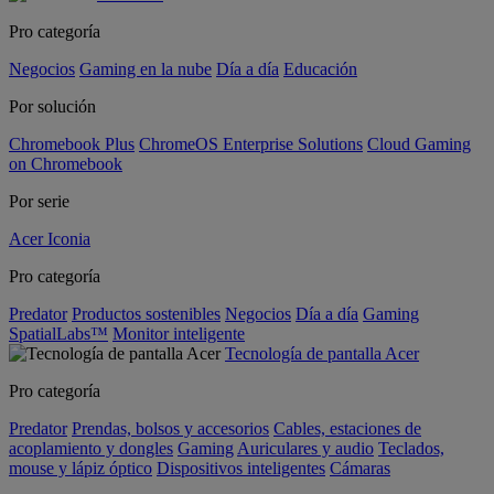
Pro categoría
Negocios
Gaming en la nube
Día a día
Educación
Por solución
Chromebook Plus
ChromeOS Enterprise Solutions
Cloud Gaming
on Chromebook
Por serie
Acer Iconia
Pro categoría
Predator
Productos sostenibles
Negocios
Día a día
Gaming
SpatialLabs™
Monitor inteligente
Tecnología de pantalla Acer
Pro categoría
Predator
Prendas, bolsos y accesorios
Cables, estaciones de
acoplamiento y dongles
Gaming
Auriculares y audio
Teclados,
mouse y lápiz óptico
Dispositivos inteligentes
Cámaras