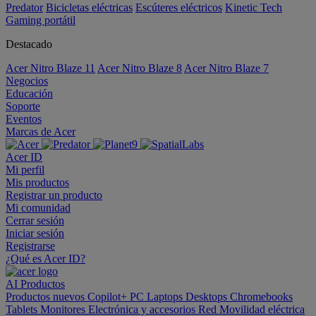
Predator
Bicicletas eléctricas
Escúteres eléctricos
Kinetic Tech
Gaming portátil
Destacado
Acer Nitro Blaze 11
Acer Nitro Blaze 8
Acer Nitro Blaze 7
Negocios
Educación
Soporte
Eventos
Marcas de Acer
Acer ID
Mi perfil
Mis productos
Registrar un producto
Mi comunidad
Cerrar sesión
Iniciar sesión
Registrarse
¿Qué es Acer ID?
AI
Productos
Productos nuevos
Copilot+ PC
Laptops
Desktops
Chromebooks
Tablets
Monitores
Electrónica y accesorios
Red
Movilidad eléctrica