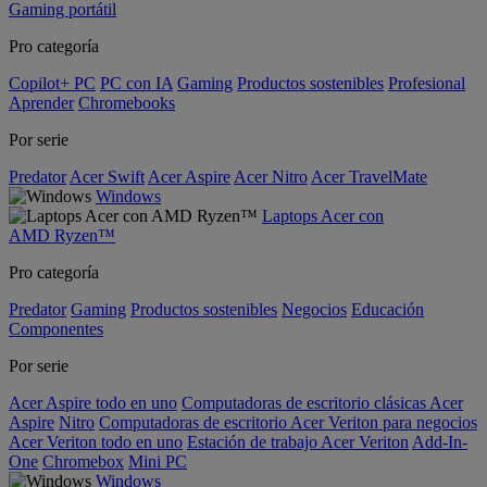
Gaming portátil
Pro categoría
Copilot+ PC
PC con IA
Gaming
Productos sostenibles
Profesional
Aprender
Chromebooks
Por serie
Predator
Acer Swift
Acer Aspire
Acer Nitro
Acer TravelMate
Windows
Laptops Acer con
AMD Ryzen™
Pro categoría
Predator
Gaming
Productos sostenibles
Negocios
Educación
Componentes
Por serie
Acer Aspire todo en uno
Computadoras de escritorio clásicas Acer
Aspire
Nitro
Computadoras de escritorio Acer Veriton para negocios
Acer Veriton todo en uno
Estación de trabajo Acer Veriton
Add-In-
One
Chromebox
Mini PC
Windows