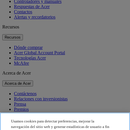
Controladores y manuales
Respuestas de Acer
Contactos
Alertas y recordatorios
Recursos
Recursos
Dónde comprar
Acer Global Account Portal
Tecnologías Acer
McAfee
Acerca de Acer
Acerca de Acer
Contáctenos
Relaciones con inversionistas
Prensa
Premios
Eventos
Usamos cookies para detectar preferencias, mejorar la
Sostenibilidad
navegación del sitio web y generar estadísticas de usuario a fin