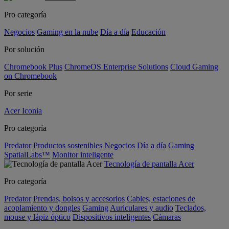
Pro categoría
Negocios
Gaming en la nube
Día a día
Educación
Por solución
Chromebook Plus
ChromeOS Enterprise Solutions
Cloud Gaming
on Chromebook
Por serie
Acer Iconia
Pro categoría
Predator
Productos sostenibles
Negocios
Día a día
Gaming
SpatialLabs™
Monitor inteligente
Tecnología de pantalla Acer
Pro categoría
Predator
Prendas, bolsos y accesorios
Cables, estaciones de
acoplamiento y dongles
Gaming
Auriculares y audio
Teclados,
mouse y lápiz óptico
Dispositivos inteligentes
Cámaras