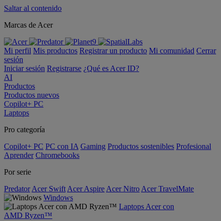
Saltar al contenido
Marcas de Acer
Mi perfil
Mis productos
Registrar un producto
Mi comunidad
Cerrar
sesión
Iniciar sesión
Registrarse
¿Qué es Acer ID?
AI
Productos
Productos nuevos
Copilot+ PC
Laptops
Pro categoría
Copilot+ PC
PC con IA
Gaming
Productos sostenibles
Profesional
Aprender
Chromebooks
Por serie
Predator
Acer Swift
Acer Aspire
Acer Nitro
Acer TravelMate
Windows
Laptops Acer con
AMD Ryzen™