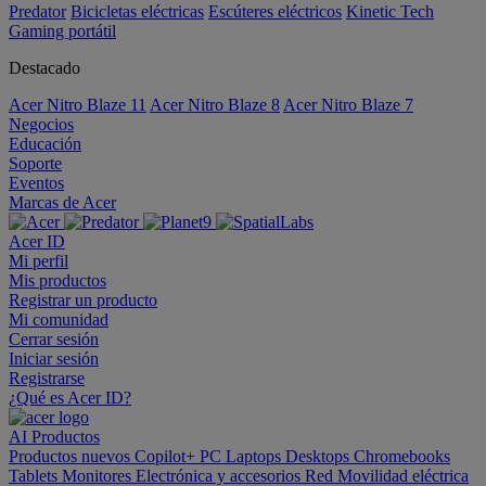
Predator
Bicicletas eléctricas
Escúteres eléctricos
Kinetic Tech
Gaming portátil
Destacado
Acer Nitro Blaze 11
Acer Nitro Blaze 8
Acer Nitro Blaze 7
Negocios
Educación
Soporte
Eventos
Marcas de Acer
Acer ID
Mi perfil
Mis productos
Registrar un producto
Mi comunidad
Cerrar sesión
Iniciar sesión
Registrarse
¿Qué es Acer ID?
AI
Productos
Productos nuevos
Copilot+ PC
Laptops
Desktops
Chromebooks
Tablets
Monitores
Electrónica y accesorios
Red
Movilidad eléctrica