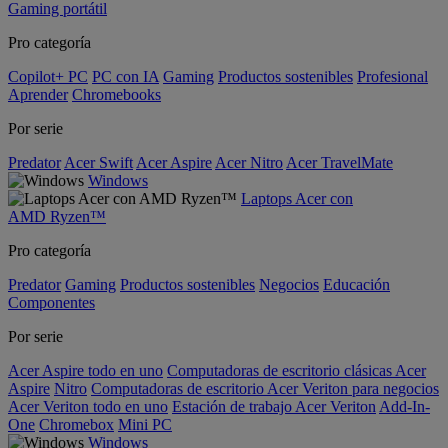
Gaming portátil
Pro categoría
Copilot+ PC
PC con IA
Gaming
Productos sostenibles
Profesional
Aprender
Chromebooks
Por serie
Predator
Acer Swift
Acer Aspire
Acer Nitro
Acer TravelMate
Windows
Laptops Acer con
AMD Ryzen™
Pro categoría
Predator
Gaming
Productos sostenibles
Negocios
Educación
Componentes
Por serie
Acer Aspire todo en uno
Computadoras de escritorio clásicas Acer
Aspire
Nitro
Computadoras de escritorio Acer Veriton para negocios
Acer Veriton todo en uno
Estación de trabajo Acer Veriton
Add-In-
One
Chromebox
Mini PC
Windows