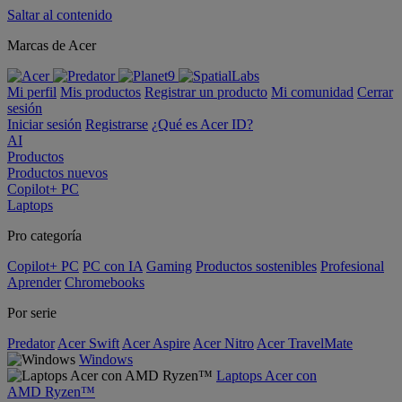
Saltar al contenido
Marcas de Acer
Mi perfil
Mis productos
Registrar un producto
Mi comunidad
Cerrar
sesión
Iniciar sesión
Registrarse
¿Qué es Acer ID?
AI
Productos
Productos nuevos
Copilot+ PC
Laptops
Pro categoría
Copilot+ PC
PC con IA
Gaming
Productos sostenibles
Profesional
Aprender
Chromebooks
Por serie
Predator
Acer Swift
Acer Aspire
Acer Nitro
Acer TravelMate
Windows
Laptops Acer con
AMD Ryzen™