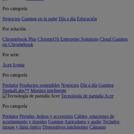
Pro categoría
Negocios
Gaming en la nube
Día a día
Educación
Por solución
Chromebook Plus
ChromeOS Enterprise Solutions
Cloud Gaming
on Chromebook
Por serie
Acer Iconia
Pro categoría
Predator
Productos sostenibles
Negocios
Día a día
Gaming
SpatialLabs™
Monitor inteligente
Tecnología de pantalla Acer
Pro categoría
Predator
Prendas, bolsos y accesorios
Cables, estaciones de
acoplamiento y dongles
Gaming
Auriculares y audio
Teclados,
mouse y lápiz óptico
Dispositivos inteligentes
Cámaras