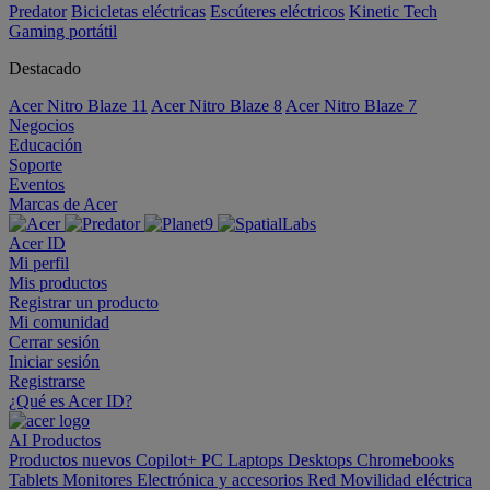
Predator
Bicicletas eléctricas
Escúteres eléctricos
Kinetic Tech
Gaming portátil
Destacado
Acer Nitro Blaze 11
Acer Nitro Blaze 8
Acer Nitro Blaze 7
Negocios
Educación
Soporte
Eventos
Marcas de Acer
Acer ID
Mi perfil
Mis productos
Registrar un producto
Mi comunidad
Cerrar sesión
Iniciar sesión
Registrarse
¿Qué es Acer ID?
AI
Productos
Productos nuevos
Copilot+ PC
Laptops
Desktops
Chromebooks
Tablets
Monitores
Electrónica y accesorios
Red
Movilidad eléctrica